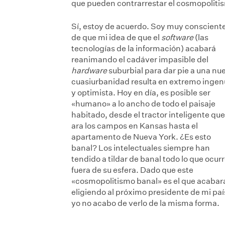
que pueden contrarrestar el cosmopoliti
Sí, estoy de acuerdo. Soy muy conscient
de que mi idea de que el
software
(las
tecnologías de la información) acabará
reanimando el cadáver impasible del
hardware
suburbial para dar pie a una nu
cuasiurbanidad resulta en extremo inge
y optimista. Hoy en día, es posible ser
«humano» a lo ancho de todo el paisaje
habitado, desde el tractor inteligente que
ara los campos en Kansas hasta el
apartamento de Nueva York. ¿Es esto
banal? Los intelectuales siempre han
tendido a tildar de banal todo lo que ocur
fuera de su esfera. Dado que este
«cosmopolitismo banal» es el que acabar
eligiendo al próximo presidente de mi paí
yo no acabo de verlo de la misma forma.