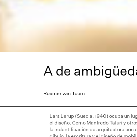
A de ambigüeda
Roemer van Toorn
Lars Lerup (Suecia, 1940) ocupa un luga
el diseño. Como Manfredo Tafuri y otr
la indentificación de arquitectura con 
dibujo, la escritura y el diseño de mobil