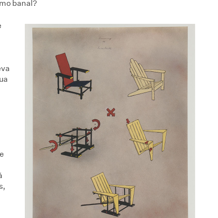
smo banal?
e
eva
nua
re
á
s,