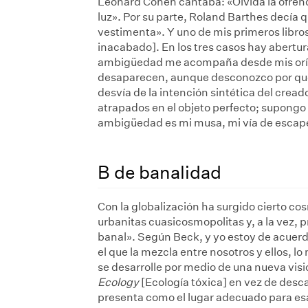
Leonard Cohen cantaba: «Olvida la ofrenda
luz». Por su parte, Roland Barthes decía q
vestimenta». Y uno de mis primeros libros
inacabado]. En los tres casos hay abertur
ambigüedad me acompaña desde mis oríge
desaparecen, aunque desconozco por qué.
desvía de la intención sintética del crea
atrapados en el objeto perfecto; supongo 
ambigüedad es mi musa, mi vía de escap
B de banalidad
Con la globalización ha surgido cierto c
urbanitas cuasicosmopolitas y, a la vez, 
banal». Según Beck, y yo estoy de acuer
el que la mezcla entre nosotros y ellos, lo 
se desarrolle por medio de una nueva visió
Ecology
[Ecología tóxica] en vez de desca
presenta como el lugar adecuado para esa 