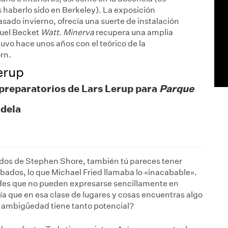
s haberlo sido en Berkeley). La exposición
asado invierno, ofrecía una suerte de instalación
muel Becket
Watt
.
Minerva
recupera una amplia
vo hace unos años con el teórico de la
rn.
erup
preparatorios de Lars Lerup para
Parque
adela
idos de Stephen Shore, también tú pareces tener
cabados, lo que Michael Fried llamaba lo «inacabable».
des que no pueden expresarse sencillamente en
ría que en esa clase de lugares y cosas encuentras algo
la ambigüedad tiene tanto potencial?