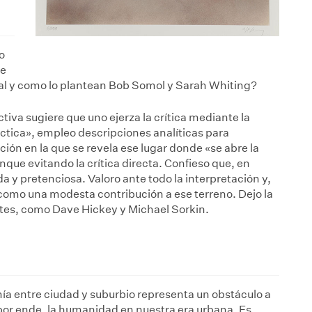
o
de
, tal y como lo plantean Bob Somol y Sarah Whiting?
tiva sugiere que uno ejerza la crítica mediante la
áctica», empleo descripciones analíticas para
ción en la que se revela ese lugar donde «se abre la
unque evitando la crítica directa. Confieso que, en
a y pretenciosa. Valoro ante todo la interpretación y,
 como una modesta contribución a ese terreno. Dejo la
llantes, como Dave Hickey y Michael Sorkin.
mía entre ciudad y suburbio representa un obstáculo a
, por ende, la humanidad en nuestra era urbana. Es