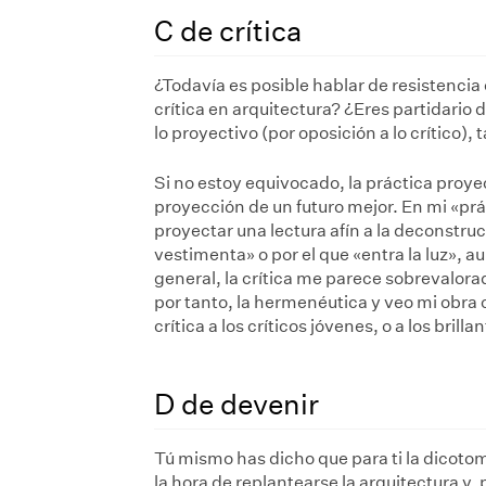
C de crítica
¿Todavía es posible hablar de resistencia 
crítica en arquitectura? ¿Eres partidario 
lo proyectivo (por oposición a lo crítico)
Si no estoy equivocado, la práctica proyec
proyección de un futuro mejor. En mi «pr
proyectar una lectura afín a la deconstruc
vestimenta» o por el que «entra la luz», a
general, la crítica me parece sobrevalorad
por tanto, la hermenéutica y veo mi obra
crítica a los críticos jóvenes, o a los bri
D de devenir
Tú mismo has dicho que para ti la dicoto
la hora de replantearse la arquitectura y