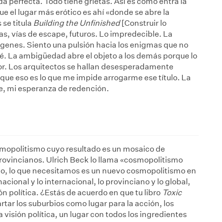
 perfecta. Todo tiene grietas. Así es como entra la
ue el lugar más erótico es ahí «donde se abre la
 se titula
Building the Unfinished
[Construir lo
as, vías de escape, futuros. Lo impredecible. La
nes. Siento una pulsión hacia los enigmas que no
 La ambigüedad abre el objeto a los demás porque lo
dor. Los arquitectos se hallan desesperadamente
que eso es lo que me impide arrogarme ese título. La
e, mi esperanza de redención.
osmopolitismo cuyo resultado es un mosaico de
provincianos. Ulrich Beck lo llama «cosmopolitismo
do, lo que necesitamos es un nuevo cosmopolitismo en
nacional y lo internacional, lo provinciano y lo global,
n política. ¿Estás de acuerdo en que tu libro
Toxic
rtar los suburbios como lugar para la acción, los
visión política, un lugar con todos los ingredientes