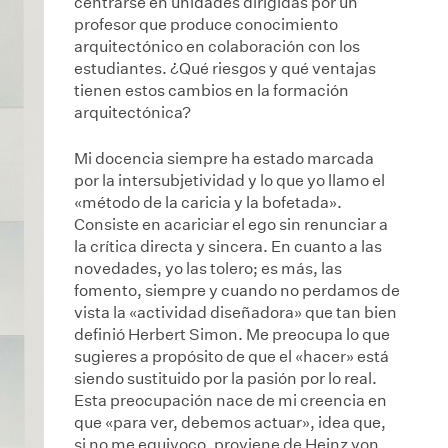
centrarse en unidades dirigidas por un
profesor que produce conocimiento
arquitectónico en colaboración con los
estudiantes. ¿Qué riesgos y qué ventajas
tienen estos cambios en la formación
arquitectónica?
Mi docencia siempre ha estado marcada
por la intersubjetividad y lo que yo llamo el
«método de la caricia y la bofetada».
Consiste en acariciar el ego sin renunciar a
la crítica directa y sincera. En cuanto a las
novedades, yo las tolero; es más, las
fomento, siempre y cuando no perdamos de
vista la «actividad diseñadora» que tan bien
definió Herbert Simon. Me preocupa lo que
sugieres a propósito de que el «hacer» está
siendo sustituido por la pasión por lo real.
Esta preocupación nace de mi creencia en
que «para ver, debemos actuar», idea que,
si no me equivoco, proviene de Heinz von