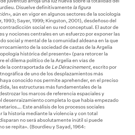
de juventud arroja una luz nueva sobre la totalidad del
ourdieu. Disuelve definitivamente
la figura
ción»
, aún en vigor en algunos sectores de la sociología
er, 1993; Sayer, 1999; Kingston, 2001), desdeñoso del
contradicción social en su red conceptual. El autor de
s y nociones centrales en un esfuerzo por exponer las
ido social y mental de la comunidad aldeana en la que
derrocamiento de la sociedad de castas de la Argelia
opología histórica del presente» (para retorcer la
e el dilema político de la Argelia en vías de
 de la contraportada de
Le Déracinement
, escrito por
etnográfica de uno de los desplazamientos más
ia haya conocido nos permite aprehender, en el preciso
dida, las estructuras más fundamentales de la
estrozar los marcos de referencia espaciales y
 el desenraizamiento completa lo que había empezado
etarios…. Este análisis de los procesos sociales
la historia mediante la violencia y con total
disparan no será absolutamente inútil si puede
 no se repita». (Bourdieu y Sayad, 1964: