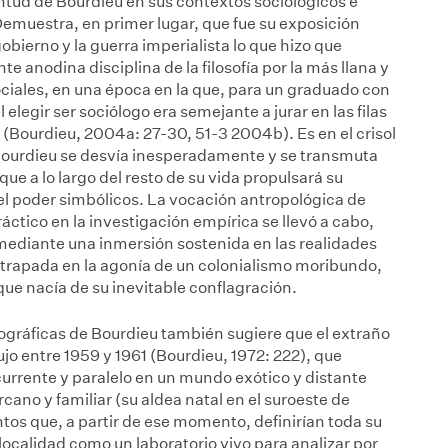
entud de Bourdieu en sus contextos sociológicos e
emuestra, en primer lugar, que fue su exposición
obierno y la guerra imperialista lo que hizo que
e anodina disciplina de la filosofía por la más llana y
ociales, en una época en la que, para un graduado con
elegir ser sociólogo era semejante a jurar en las filas
 (Bourdieu, 2004a: 27-30, 51-3 2004b). Es en el crisol
ourdieu se desvía inesperadamente y se transmuta
que a lo largo del resto de su vida propulsará su
 el poder simbólicos. La vocación antropológica de
áctico en la investigación empírica se llevó a cabo,
, mediante una inmersión sostenida en las realidades
trapada en la agonía de un colonialismo moribundo,
que nacía de su inevitable conflagración.
nográficas de Bourdieu también sugiere que el extraño
 entre 1959 y 1961 (Bourdieu, 1972: 222), que
urrente y paralelo en un mundo exótico y distante
ercano y familiar (su aldea natal en el suroeste de
ntos que, a partir de ese momento, definirían toda su
localidad como un laboratorio vivo para analizar por