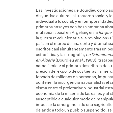
Las investigaciones de Bourdieu como ap
disyuntiva cultural, el trastorno social y 
individual a lo social, y en temporalidade
primeros ensayos con base empírica aborda
mutación social en Argelia», en la
longue 
la guerra revolucionaria a la revolución
país en el marco de una corta y dramátic
escritos casi simultáneamente tras un pe
estadística y la etnografía,
Le Déracinem
en Algérie
(Bourdieu
et al.
, 1963), tratab
cataclísmica: el primero describe la dest
presión del expolio de sus tierras, la merca
forzado de millones de personas, impuesto 
contener la insurgencia nacionalista; el 
cisma entre el proletariado industrial est
economía de la miseria de las calles y al 
susceptible a cualquier modo de manipula
impulsar la emergencia de una «agricultur
dejando a todo un pueblo suspendido, se po