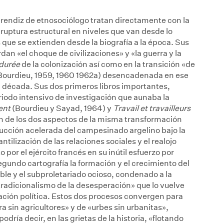
rendiz de etnosociólogo tratan directamente con la
la ruptura estructural en niveles que van desde lo
s que se extienden desde la biografía a la época. Sus
n «el choque de civilizaciones» y «la guerra y la
durée
de la colonización así como en la transición «de
» (Bourdieu, 1959, 1960 1962a) desencadenada en ese
a década. Sus dos primeros libros importantes,
riodo intensivo de investigación que aunaba la
ent
(Bourdieu y Sayad, 1964) y
Travail et travailleurs
an de los dos aspectos de la misma transformación
rucción acelerada del campesinado argelino bajo la
ntilización de las relaciones sociales y el realojo
por el ejército francés en su inútil esfuerzo por
segundo cartografía la formación y el crecimiento del
able y el subproletariado ocioso, condenado a la
«tradicionalismo de la desesperación» que lo vuelve
ción política. Estos dos procesos convergen para
a sin agricultores» y de «urbes sin urbanitas»,
dría decir, en las grietas de la historia, «flotando