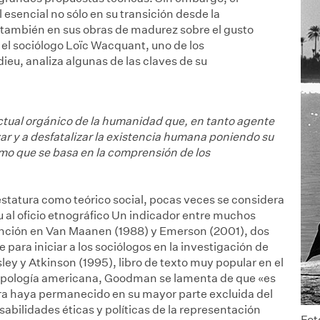
sencial no sólo en su transición desde la
no también en sus obras de madurez sobre el gusto
o el sociólogo Loïc Wacquant, uno de los
eu, analiza algunas de las claves de su
ectual orgánico de la humanidad que, en tanto agente
zar y a desfatalizar la existencia humana poniendo su
smo que se basa en la comprensión de los
statura como teórico social, pocas veces se considera
al oficio etnográfico
Un indicador entre muchos
mención en Van Maanen (1988) y Emerson (2001), dos
ra iniciar a los sociólogos en la investigación de
 y Atkinson (1995), libro de texto muy popular en el
tropología americana, Goodman se lamenta de que «es
ra haya permanecido en su mayor parte excluida del
nsabilidades éticas y políticas de la representación
Fot