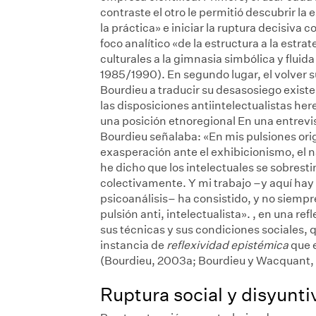
contraste el otro le permitió descubrir la
la práctica» e iniciar la ruptura decisiva
foco analítico «de la estructura a la estr
culturales a la gimnasia simbólica y fluid
1985/1990). En segundo lugar, el volver 
Bourdieu a traducir su desasosiego existen
las disposiciones antiintelectualistas h
una posición etnoregional
En una entrevi
Bourdieu señalaba: «En mis pulsiones ori
exasperación ante el exhibicionismo, el n
he dicho que los intelectuales se sobre
colectivamente. Y mi trabajo –y aquí hay 
psicoanálisis– ha consistido, y no siempre
pulsión anti, intelectualista».
, en una ref
sus técnicas y sus condiciones sociales, 
instancia de
reflexividad epistémica
que e
(Bourdieu, 2003a; Bourdieu y Wacquant, 
Ruptura social y disyunti