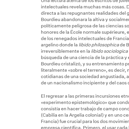
Una lectura atenta de los escritos de juv
intelectuales revela muchas más cosas. D
directa a las repugnantes realidades del g
Bourdieu abandonara la altiva y socialment
políticamente peligrosa de las ciencias s
honores de la École normale supérieure, el 
de los renegados intelectuales de Francia
argelino donde la
libido philosophica
de B
irreversiblemente en la
libido sociologica
búsqueda de una ciencia de la práctica y
Bourdieu cristalizó, y su entrenamiento pr
literalmente «sobre el terreno», es decir
cotidianas de una sociedad angustiada, a
de un nacionalismo incipiente y del caos 
El regresar a las primeras incursiones et
«experimento epistemológico» que condujo
consistía en hacer trabajo de campo conc
(Cabilia en la Argelia colonial) y en uno c
Francia) fue crucial para los dos movimie
empresa científica. Primero, el usar cada 