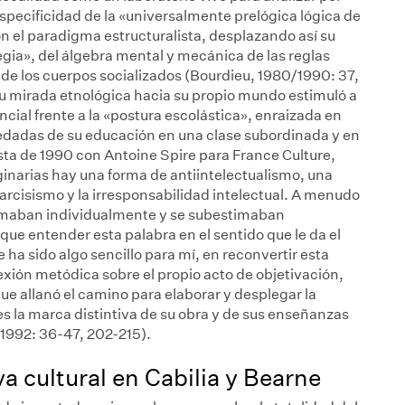
 especificidad de la «universalmente prelógica lógica de
 con el paradigma estructuralista, desplazando así su
ategia», del álgebra mental y mecánica de las reglas
a de los cuerpos socializados (Bourdieu, 1980/1990: 37,
su mirada etnológica hacia su propio mundo estimuló a
cial frente a la «postura escolástica», enraizada en
eredadas de su educación en una clase subordinada y en
sta de 1990 con Antoine Spire para France Culture,
ginarias hay una forma de antiintelectualismo, una
arcisismo y la irresponsabilidad intelectual. A menudo
stimaban individualmente y se subestimaban
que entender esta palabra en el sentido que le da el
 ha sido algo sencillo para mí, en reconvertir esta
lexión metódica sobre el propio acto de objetivación,
que allanó el camino para elaborar y desplegar la
s la marca distintiva de su obra y de sus enseñanzas
1992: 36-47, 202-215).
va cultural en Cabilia y Bearne