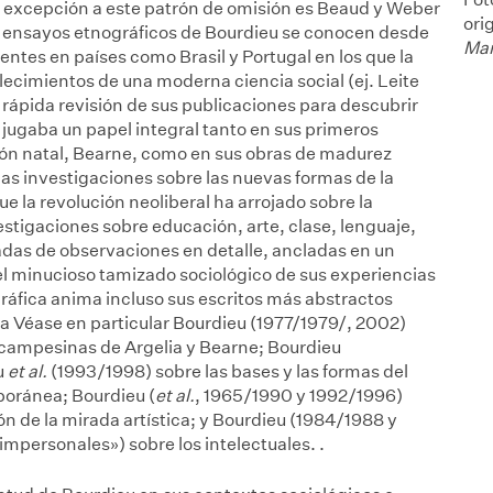
 excepción a este patrón de omisión es Beaud y Weber
ori
s ensayos etnográficos de Bourdieu se conocen desde
Mar
ntes en países como Brasil y Portugal en los que la
blecimientos de una moderna ciencia social (ej. Leite
 rápida revisión de sus publicaciones para descubrir
ugaba un papel integral tanto en sus primeros
egión natal, Bearne, como en sus obras de madurez
imas investigaciones sobre las nuevas formas de la
e la revolución neoliberal ha arrojado sobre la
stigaciones sobre educación, arte, clase, lenguaje,
das de observaciones en detalle, ancladas en un
el minucioso tamizado sociológico de sus experiencias
ráfica anima incluso sus escritos más abstractos
ia
Véase en particular Bourdieu (1977/1979/, 2002)
 campesinas de Argelia y Bearne; Bourdieu
u
et al.
(1993/1998) sobre las bases y las formas del
poránea; Bourdieu (
et al.
, 1965/1990 y 1992/1996)
ión de la mirada artística; y Bourdieu (1984/1988 y
mpersonales») sobre los intelectuales.
.