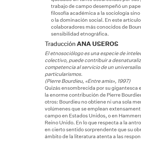
trabajo de campo desempeñó un papel e
filosofía académica a la sociología si
o la dominación social. En este artícul
colaboradores más conocidos de Bourdi
sensibilidad etnográfica.
ANA USEROS
Traducción
El etnosociólogo es una especie de intel
colectivo, puede contribuir a desnaturali
competencia al servicio de un universali
particularismos.
(Pierre Bourdieu, «Entre amis», 1997)
Quizás ensombrecida por su gigantesca e
la enorme contribución de Pierre Bourdieu 
otros: Bourdieu no obtiene ni una sola 
volúmenes que se emplean extensamente pa
campo en Estados Unidos, o en Hammersley
Reino Unido. En lo que respecta a la an
en cierto sentido sorprendente que su ob
ámbito de la literatura atenta a las respo