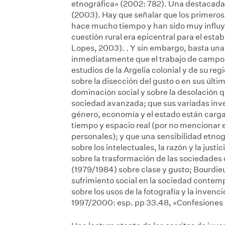
etnográfica» (2002: 782). Una destacada
(2003). Hay que señalar que los primero
hace mucho tiempo y han sido muy influye
cuestión rural era epicentral para el esta
Lopes, 2003).
. Y sin embargo, basta una
inmediatamente que el trabajo de campo j
estudios de la Argelia colonial y de su r
sobre la disección del gusto o en sus últ
dominación social y sobre la desolación qu
sociedad avanzada; que sus variadas inve
género, economía y el estado están carga
tiempo y espacio real (por no mencionar 
personales); y que una sensibilidad etnog
sobre los intelectuales, la razón y la justic
sobre la trasformación de las sociedades
(1979/1984) sobre clase y gusto; Bourdie
sufrimiento social en la sociedad contem
sobre los usos de la fotografía y la invenc
1997/2000: esp. pp 33.48, «Confesiones i