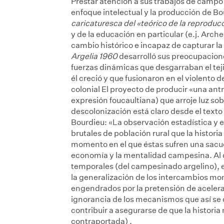
Prestar atención a sus trabajos de campo 
enfoque intelectual y la producción de B
caricaturesca del «teórico de la reproduc
y de la educación en particular (e.j. Arch
cambio histórico e incapaz de capturar la 
Argelia 1960
desarrolló sus preocupacione
fuerzas dinámicas que desgarraban el tej
él creció y que fusionaron en el violento 
colonial
El proyecto de producir «una antr
expresión foucaultiana) que arroje luz sobr
descolonización está claro desde el texto
Bourdieu: «La observación estadística y 
brutales de población rural que la histor
momento en el que éstas sufren una sacu
economía y la mentalidad campesina. Al d
temporales (del campesinado argelino),
la generalización de los intercambios mon
engendrados por la pretensión de acelerar 
ignorancia de los mecanismos que así se 
contribuir a asegurarse de que la historia
contraportada)
.