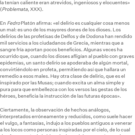
la tenían caliente eran atrevidos, ingeniosos y elocuentes»
(
Problemata,
XXX).
En
Fedro
Platón afirma: «el delirio es cualquier cosa menos
un mal: es uno de los mayores dones de los dioses. Los
delirios de las profetisas de Delfos y de Dodona han rendido
mil servicios a los ciudadanos de Grecia, mientras que a
sangre fría aportan pocos beneficios. Algunas veces ha
ocurrido que, cuando los dioses afligían al pueblo con graves
epidemias, un santo delirio se apoderaba de algún mortal,
convirtiéndolo en profeta, permitiendo así que hallara un
remedio a esos males. Hay otra clase de delirio, que es el
inspirado por las Musas; cuando excita un alma simple y
pura para que embellezca con los versos las gestas de los
héroes, beneficia la instrucción de las futuras épocas».
Ciertamente, la observación de hechos análogos,
interpretados erróneamente y reducidos, como suele hacer
el vulgo, a fantasías, indujo a los pueblos antiguos a venerar
a los locos como personas inspiradas por el cielo, de lo cual