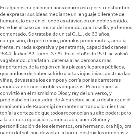
En algunos megalomaníacos ocurre esto por su costumbre
de expresar sus ideas mediante un lenguaje diferente del
humano, lo que en el fondo es atávico en un doble sentido.
Este fue el caso del Señor del mundo, que Toselli y yo hemos
comentado. Se trataba de un tal G. L., de 63 años,
campesino, de porte recio, pómulos prominentes, amplia
frente, mirada expresiva y penetrante, capacidad craneal
1544. Índice 82, temp. 37,6º. En el otoño de 1871, se volvió
vagabundo, charlatán, detenía a las personas más
importantes de la región en las plazas y lugares públicos,
quejándose de haber sufrido ciertas injusticias, destruía las
viñas, devastaba los campos y corría por las carreteras
amenazando con terribles venganzas. Poco a poco se
convirtió en el mismísimo Dios y rey del universo; y
predicaba en la catedral de Alba sobre su alto destino; en el
manicomio de Racconigi se mantenía tranquilo mientras
tenía la certeza de que todos reconocían su alto poder; pero
a la primera oposición, amenazaba, como Señor y
personificación de los elementos, ora hermano, ora hijo, ora
padre del sol, con devastar la tierra, destruir los imperios y