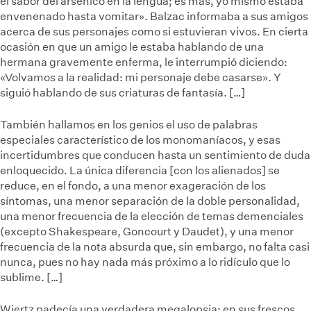
el sabor del arsénico en la lengua; es más, yo mismo estaba
envenenado hasta vomitar». Balzac informaba a sus amigos
acerca de sus personajes como si estuvieran vivos. En cierta
ocasión en que un amigo le estaba hablando de una
hermana gravemente enferma, le interrumpió diciendo:
«Volvamos a la realidad: mi personaje debe casarse». Y
siguió hablando de sus criaturas de fantasía. […]
También hallamos en los genios el uso de palabras
especiales característico de los monomaníacos, y esas
incertidumbres que conducen hasta un sentimiento de duda
enloquecido. La única diferencia [con los alienados] se
reduce, en el fondo, a una menor exageración de los
síntomas, una menor separación de la doble personalidad,
una menor frecuencia de la elección de temas demenciales
(excepto Shakespeare, Goncourt y Daudet), y una menor
frecuencia de la nota absurda que, sin embargo, no falta casi
nunca, pues no hay nada más próximo a lo ridículo que lo
sublime. […]
Wiertz padecía una verdadera megalopsia; en sus frescos