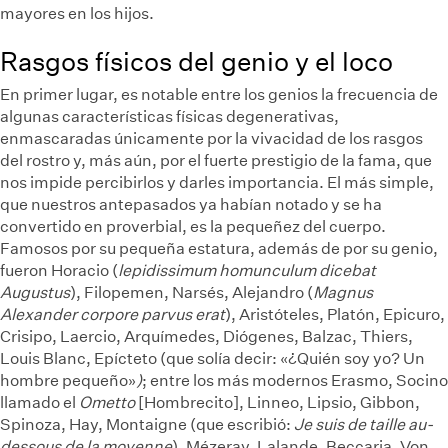
mayores en los hijos.
Rasgos físicos del genio y el loco
En primer lugar, es notable entre los genios la frecuencia de
algunas características físicas degenerativas,
enmascaradas únicamente por la vivacidad de los rasgos
del rostro y, más aún, por el fuerte prestigio de la fama, que
nos impide percibirlos y darles importancia. El más simple,
que nuestros antepasados ya habían notado y se ha
convertido en proverbial, es la pequeñez del cuerpo.
Famosos por su pequeña estatura, además de por su genio,
fueron Horacio (
lepidissimum homunculum dicebat
Augustus
), Filopemen, Narsés, Alejandro (
Magnus
Alexander corpore parvus erat
), Aristóteles, Platón, Epicuro,
Crisipo, Laercio, Arquímedes, Diógenes, Balzac, Thiers,
Louis Blanc, Epícteto (que solía decir: «¿Quién soy yo? Un
hombre pequeño»
)
; entre los más modernos Erasmo, Socino
llamado el
Ometto
[Hombrecito], Linneo, Lipsio, Gibbon,
Spinoza, Hay, Montaigne (que escribió:
Je suis de taille au-
dessous de la moyenne
), Mézeray, Lalande, Beccaria, Von