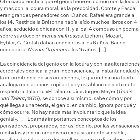
Otra característica que el genio tiene en común con la locura
y más con la locura moral, es la precocidad. Comte y Pascal
eran grandes pensadores con 13 años. Rafael era grande a
los 14. Restif de la Brétonne había leído muchos libros con 4
años, seducido a chicas con 11, y a los 14 compuso un poema
sobre sus doce primeras
maîtresses
. Eichorn, Mozart,
Eybler, G. Crotsh daban conciertos a los 6 años. Bacon
concebió el
Novum Organum
a los 15 años. […]
La coincidencia del genio con la locura y con las alteraciones
cerebrales explica la gran inconsciencia, la instantaneidad y
la intermitencia de sus creaciones, lo que indica una fuerte
analogía con el acceso epiléptico y establece un corte neto
respecto al talento. «El talento, dice Jurgen Meyer (
Genie
und Talent
, 1875), se conoce a sí mismo; sabe cómo y por
qué llega a una teoría; el genio, en cambio, ignora por qué y
cómo ocurre. No hay nada más involuntario que la idea
genial». […] Los más importantes conceptos de los
pensadores, preparados, por así decirlo, por las sensaciones
recibidas y por un organismo exquisitamente sensible,
estallan de golpe, o se desarrollan, como se diría ahora, por