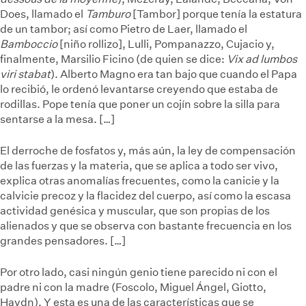
Does, llamado el
Tamburo
[Tambor] porque tenía la estatura
de un tambor; así como Pietro de Laer, llamado el
Bamboccio
[niño rollizo], Lulli, Pompanazzo, Cujacio y,
finalmente, Marsilio Ficino (de quien se dice:
Vix ad lumbos
viri stabat
). Alberto Magno era tan bajo que cuando el Papa
lo recibió, le ordenó levantarse creyendo que estaba de
rodillas. Pope tenía que poner un cojín sobre la silla para
sentarse a la mesa. […]
El derroche de fosfatos y, más aún, la ley de compensación
de las fuerzas y la materia, que se aplica a todo ser vivo,
explica otras anomalías frecuentes, como la canicie y la
calvicie precoz y la flacidez del cuerpo, así como la escasa
actividad genésica y muscular, que son propias de los
alienados y que se observa con bastante frecuencia en los
grandes pensadores. […]
Por otro lado, casi ningún genio tiene parecido ni con el
padre ni con la madre (Foscolo, Miguel Ángel, Giotto,
Haydn). Y esta es una de las características que se