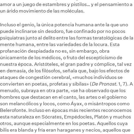
amor a un juego de estambres y pistilos… y el pensamiento a
un árido movimiento de las moléculas.
Incluso el genio, la única potencia humana ante la que uno
puede inclinarse sin desdoro, fue confinado por no pocos
psiquiatras junto al delito entre las formas teratológicas de la
mente humana, entre las variedades de la locura. Esta
profanación despiadada no es, sin embargo, obra
únicamente de los médicos, o fruto del escepticismo de
nuestra época. Aristóteles, el gran padre y cómplice, tal vez
en demasía, de los filósofos, señala que, bajo los efectos de
ataques de congestión cerebral, «muchos individuos se
convierten en poetas, profetas y sibilas» (
De Pronost
. 1, 7). A
menudo, subraya en otra parte, «se ha observado que los
hombres que destacan en el canto, las artes o el gobierno
son melancólicos y locos, como Áyax, o misántropos como
Belerofonte. Incluso en épocas más recientes reconocemos
esta naturaleza en Sócrates, Empédocles, Platón y muchos
otros, aunque especialmente en los poetas. Aquellos cuya
bilis era blanda y fría eran haraganes y necios, aquellos que