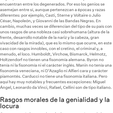
encuentran entre los degenerados. Por eso los genios se
asemejan entre sí, aunque pertenezcan a épocas y razas
diferentes: por ejemplo, Casti, Sterne y Voltaire o Julio
César, Napoleón, y Giovanni de las Bandas Negras. En
cambio, muchas veces se diferencian del tipo de su país con
unos rasgos de una nobleza casi sobrehumana (altura de la
frente, desarrollo notable de la nariz y la cabeza, gran
vivacidad de la mirada), que es lo mismo que ocurre, en este
caso con rasgos innobles, con el cretino, el criminal y, a
menudo, el loco. Humboldt, Virchow, Bismarck, Helmotz,
Holtzendorf no tienen una fisonomía alemana. Byron no
tenía ni la fisonomía ni el carácter inglés. Manin no tenía una
fisonomía veneciana, ni D’Azaglio ni Alfieri cara y carácter
piamontés. Carducci no tiene una fisonomía italiana. Pero
aquí hay muy notables y frecuentes excepciones: Miguel
Ángel, Leonardo da Vinci, Rafael, Cellini son de tipo italiano.
Rasgos morales de la genialidad y la
locura