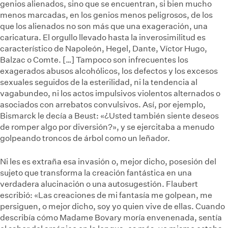
genios alienados, sino que se encuentran, si bien mucho
menos marcadas, en los genios menos peligrosos, de los
que los alienados no son más que una exageración, una
caricatura. El orgullo llevado hasta la inverosimilitud es
característico de Napoleón, Hegel, Dante, Víctor Hugo,
Balzac o Comte. […] Tampoco son infrecuentes los
exagerados abusos alcohólicos, los defectos y los excesos
sexuales seguidos de la esterilidad, ni la tendencia al
vagabundeo, ni los actos impulsivos violentos alternados o
asociados con arrebatos convulsivos. Así, por ejemplo,
Bismarck le decía a Beust: «¿Usted también siente deseos
de romper algo por diversión?», y se ejercitaba a menudo
golpeando troncos de árbol como un leñador.
Ni les es extraña esa invasión o, mejor dicho, posesión del
sujeto que transforma la creación fantástica en una
verdadera alucinación o una autosugestión. Flaubert
escribió: «Las creaciones de mi fantasía me golpean, me
persiguen, o mejor dicho, soy yo quien vive de ellas. Cuando
describía cómo Madame Bovary moría envenenada, sentía