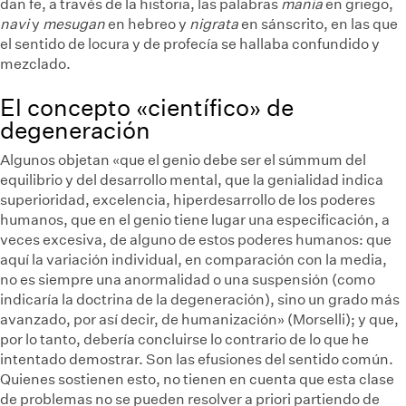
dan fe, a través de la historia, las palabras
mania
en griego,
navi
y
mesugan
en hebreo y
nigrata
en sánscrito, en las que
el sentido de locura y de profecía se hallaba confundido y
mezclado.
El concepto «científico» de
degeneración
Algunos objetan «que el genio debe ser el súmmum del
equilibrio y del desarrollo mental, que la genialidad indica
superioridad, excelencia, hiperdesarrollo de los poderes
humanos, que en el genio tiene lugar una especificación, a
veces excesiva, de alguno de estos poderes humanos: que
aquí la variación individual, en comparación con la media,
no es siempre una anormalidad o una suspensión (como
indicaría la doctrina de la degeneración), sino un grado más
avanzado, por así decir, de humanización» (Morselli); y que,
por lo tanto, debería concluirse lo contrario de lo que he
intentado demostrar. Son las efusiones del sentido común.
Quienes sostienen esto, no tienen en cuenta que esta clase
de problemas no se pueden resolver a priori partiendo de