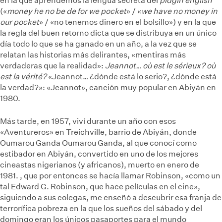
en la que aprendemos la lengua secreta del
pidgin english
(«
money he no be de for we pocket
» / «
we have no money in
our pocket
» / «no tenemos dinero en el bolsillo») y en la que
la regla del buen retorno dicta que se distribuya en un único
día todo lo que se ha ganado en un año, a la vez que se
relatan las historias más delirantes, «mentiras más
verdaderas que la realidad»:
Jeannot… où est le sérieux? où
est la vérité?
«Jeannot… ¿dónde está lo serio?, ¿dónde está
la verdad?»: «Jeannot», canción muy popular en Abiyán en
1980.
Más tarde, en 1957, viví durante un año con esos
«Aventureros» en Treichville, barrio de Abiyán, donde
Oumarou Ganda
Oumarou Ganda, al que conocí como
estibador en Abiyán, convertido en uno de los mejores
cineastas nigerianos (y africanos), muerto en enero de
1981.
, que por entonces se hacía llamar Robinson, «como un
tal Edward G. Robinson, que hace películas en el cine»,
siguiendo a sus colegas, me enseñó a descubrir esa franja de
terrorífica pobreza en la que los sueños del sábado y del
domingo eran los únicos pasaportes para el mundo