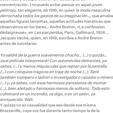
concentración.
) no puedo evitar pensar en aquel
joven
pelirrojo, tan elegante
, de 1916, en quien
la moda masculina
derrochaba todos los gastos de su imaginación
…, que amaba
aquellas figuras lampiñas, aquellas actitudes hieráticas que
observamos en los bares…
André Breton, «La confession
dédaigneuse», en
Les pas perdus
, París, Gallimard, 1924.
,
Jacques Vaché, quien, en 1918, escribía a André Breton
antes de suicidarse:
Yo saldré de la guerra suavemente chocho… (…) o quizás…
¡qué película interpretaré! Con automóviles delirantes, ya
sabes, (…) y manos mayúsculas que reptan por la pantalla
(…) con coloquios trágicos en traje de noche (…). Seré
también trampero o ladrón o investigador o cazador o minero
(…) y, ya sabes, con esos hermosos pantalones de montar
(…), bien afeitado y hermosas manos de solitario. Todo esto
culminará en un incendio, os digo, o en un salón, ya
enriquecido.
Well
.
Y quizás no es casualidad que sea desde esa misma
Brazzaville, cuya voz fue durante tanto tiempo la de la