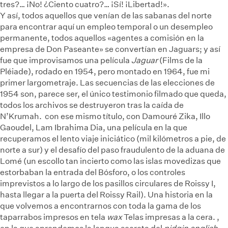
tres?… ¡No! ¿Ciento cuatro?… ¡Sí! ¡Libertad!».
Y así, todos aquellos que venían de las sabanas del norte
para encontrar aquí un empleo temporal o un desempleo
permanente, todos aquellos «agentes a comisión en la
empresa de Don Paseante» se convertían en Jaguars; y así
fue que improvisamos una película
Jaguar
(Films de la
Pléiade), rodado en 1954, pero montado en 1964, fue mi
primer largometraje. Las secuencias de las elecciones de
1954 son, parece ser, el único testimonio filmado que queda,
todos los archivos se destruyeron tras la caída de
N’Krumah.
con ese mismo título, con Damouré Zika, Illo
Gaoudel, Lam Ibrahima Dia, una película en la que
recuperamos el lento viaje iniciático (mil kilómetros a pie, de
norte a sur) y el desafío del paso fraudulento de la aduana de
Lomé (un escollo tan incierto como las islas movedizas que
estorbaban la entrada del Bósforo, o los controles
imprevistos a lo largo de los pasillos circulares de Roissy I,
hasta llegar a la puerta del Roissy Rail). Una historia en la
que volvemos a encontrarnos con toda la gama de los
taparrabos impresos en tela
wax
Telas impresas a la cera.
,