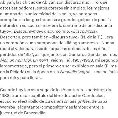
Abiyán, las chicas de Abiyán son discurso mío». Porque
estos estibadores, estos obreros sin empleo, los mejores
alumnos de la universidad de la calle, ya entonces
«rompían» la lengua francesa a grandes golpes de poesía
natural: un «discurso mío» era lo contrario de un «discurso
tuyo»
«
Discours-moi
»: discurso mío. «
Discourtois
»:
Descortés, pero también «discurso tuyo» (N. de la T.).
, era
un campeón o una campeona del diálogo amoroso… Nunca
reuní el valor para escribir aquellas crónicas de los niños
perdidos de 1957, así que junto con Oumarou Ganda hicimos
Moi, un noir
Moi, un noir
(Treichville), 1957-1958, mi segundo
largometrage, pero el primero en ser exhibido en sala (Films
de la Pléiade) en la época de la
Nouvelle Vague
.
, una película
para reír y para llorar…
Cuando hoy leo esta saga de los Aventureros parisinos de
1983, tras cada capítulo del libro de Justin Gandoulou,
escucho el estribillo de
La Chanson des griffes
, de papa
Wemba, el cantante-compositor más famoso entre la
juventud de Brazzaville: