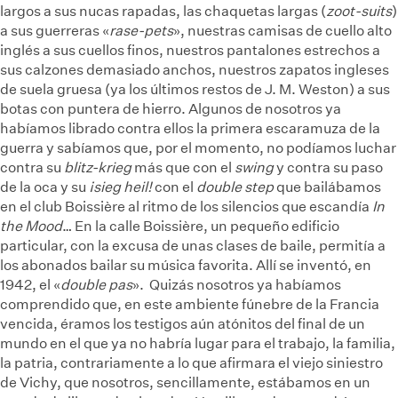
largos a sus nucas rapadas, las chaquetas largas (
zoot-suits
)
a sus guerreras «
rase-pets
», nuestras camisas de cuello alto
inglés a sus cuellos finos, nuestros pantalones estrechos a
sus calzones demasiado anchos, nuestros zapatos ingleses
de suela gruesa (ya los últimos restos de J. M. Weston) a sus
botas con puntera de hierro. Algunos de nosotros ya
habíamos librado contra ellos la primera escaramuza de la
guerra y sabíamos que, por el momento, no podíamos luchar
contra su
blitz-krieg
más que con el
swing
y contra su paso
de la oca y su
¡sieg heil!
con el
double step
que bailábamos
en el club Boissière al ritmo de los silencios que escandía
In
the Mood
…
En la calle Boissière, un pequeño edificio
particular, con la excusa de unas clases de baile, permitía a
los abonados bailar su música favorita. Allí se inventó, en
1942, el «
double pas
».
Quizás nosotros ya habíamos
comprendido que, en este ambiente fúnebre de la Francia
vencida, éramos los testigos aún atónitos del final de un
mundo en el que ya no habría lugar para el trabajo, la familia,
la patria, contrariamente a lo que afirmara el viejo siniestro
de Vichy, que nosotros, sencillamente, estábamos en un