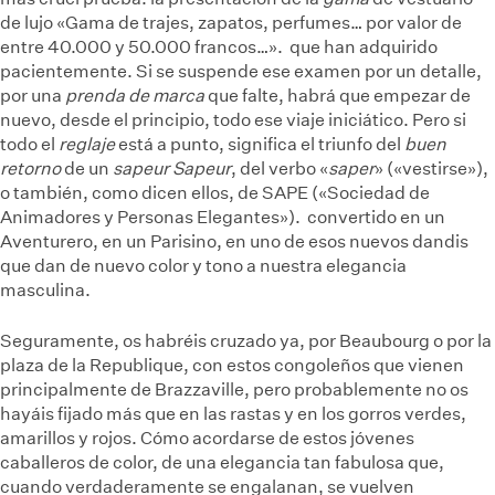
de lujo
«Gama de trajes, zapatos, perfumes… por valor de
entre 40.000 y 50.000 francos…».
que han adquirido
pacientemente. Si se suspende ese examen por un detalle,
por una
prenda de marca
que falte, habrá que empezar de
nuevo, desde el principio, todo ese viaje iniciático. Pero si
todo el
reglaje
está a punto, significa el triunfo del
buen
retorno
de un
sapeur
Sapeur
, del verbo «
saper
» («vestirse»),
o también, como dicen ellos, de SAPE («Sociedad de
Animadores y Personas Elegantes»).
convertido en un
Aventurero, en un Parisino, en uno de esos nuevos dandis
que dan de nuevo color y tono a nuestra elegancia
masculina.
Seguramente, os habréis cruzado ya, por Beaubourg o por la
plaza de la Republique, con estos congoleños que vienen
principalmente de Brazzaville, pero probablemente no os
hayáis fijado más que en las rastas y en los gorros verdes,
amarillos y rojos. Cómo acordarse de estos jóvenes
caballeros de color, de una elegancia tan fabulosa que,
cuando verdaderamente se engalanan, se vuelven