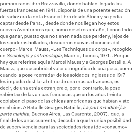
primera radio libre
Brazzaville, donde habían llegado las
fuerzas francesas en 1941, disponía de una potente estación
de radio: era la de la Francia libre desde África y se podía
captar desde París.
, desde donde nos llegan hoy estos
nuevos Aventureros que, como nosotros antaño, tienen todo
que ganar, puesto que no tienen nada que perder y, lejos de
los senderos hollados, descubren nuevas «técnicas del
cuerpo»
Marcel Mauss, «Les Techniques du corps», recogido
en
Sociología y antropología
, Madrid, Tecnos, 1971.
. Porque
hay que referirse aquí a Marcel Mauss y a Georges Bataille. A
Mauss, que descubrió el valor etnográfico de una pose, como
cuando la pose «cerrada» de los soldados ingleses de 1917
les impedía desfilar al ritmo de una música francesa, es
decir, de una etnia extranjera o, por el contrario, la pose
«abierta» de las chicas francesas que en los años treinta
copiaban el paso de las chicas americanas que habían visto
en el cine. A Bataille
Georges Bataille,
La part maudite
(
La
parte maldita
, Buenos Aires, Las Cuarenta, 2007).
que, a
final de los años cuarenta, descubría que la única posibilidad
de supervivencia para las sociedades ricas (de «consumo»