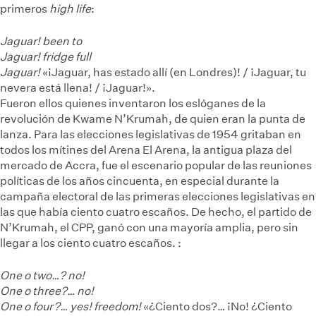
primeros
high life
:
Jaguar! been to
Jaguar! fridge full
Jaguar!
«¡Jaguar, has estado allí (en Londres)! / ¡Jaguar, tu
nevera está llena! / ¡Jaguar!».
Fueron ellos quienes inventaron los eslóganes de la
revolución de Kwame N’Krumah, de quien eran la punta de
lanza. Para las elecciones legislativas de 1954 gritaban en
todos los mítines del Arena
El Arena, la antigua plaza del
mercado de Accra, fue el escenario popular de las reuniones
políticas de los años cincuenta, en especial durante la
campaña electoral de las primeras elecciones legislativas en
las que había ciento cuatro escaños. De hecho, el partido de
N’Krumah, el CPP, ganó con una mayoría amplia, pero sin
llegar a los ciento cuatro escaños.
:
One o two…? no!
One o three?… no!
One o four?… yes! freedom!
«¿Ciento dos?… ¡No! ¿Ciento