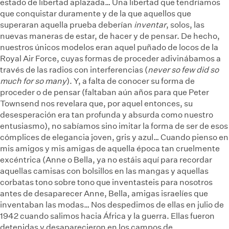
estado de libertad aplazada… Una libertad que tendríamos
que conquistar duramente y de la que aquellos que
superaran aquella prueba deberían
inventar
, solos, las
nuevas maneras de estar, de hacer y de pensar. De hecho,
nuestros únicos modelos eran aquel puñado de locos de la
Royal Air Force, cuyas formas de proceder adivinábamos a
través de las radios con interferencias (
never so few did so
much for so many
). Y, a falta de conocer su forma de
proceder o de pensar (faltaban aún años para que Peter
Townsend nos revelara que, por aquel entonces, su
desesperación era tan profunda y absurda como nuestro
entusiasmo), no sabíamos sino imitar la forma de ser de esos
cómplices de elegancia joven, gris y azul… Cuando pienso en
mis amigos y mis amigas de aquella época tan cruelmente
excéntrica (Anne o Bella, ya no estáis aquí para recordar
aquellas camisas con bolsillos en las mangas y aquellas
corbatas tono sobre tono que inventasteis para nosotros
antes de desaparecer
Anne, Bella, amigas israelíes que
inventaban las modas… Nos despedimos de ellas en julio de
1942 cuando salimos hacia África y la guerra. Ellas fueron
detenidas y desaparecieron en los campos de