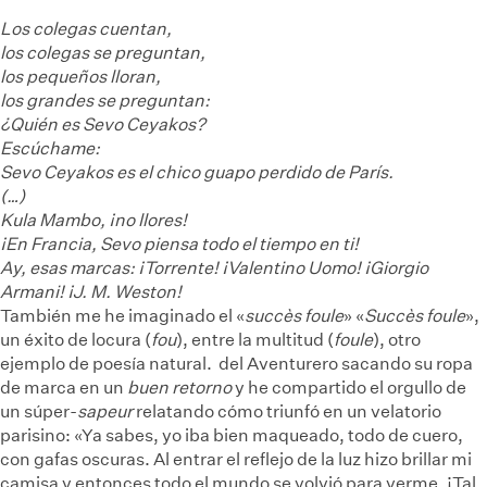
Los colegas cuentan,
los colegas se preguntan,
los pequeños lloran,
los grandes se preguntan:
¿Quién es Sevo Ceyakos?
Escúchame:
Sevo Ceyakos es el chico guapo perdido de París.
(…)
Kula Mambo, ¡no llores!
¡En Francia, Sevo piensa todo el tiempo en ti!
Ay, esas marcas: ¡Torrente! ¡Valentino Uomo! ¡Giorgio
Armani! ¡J. M. Weston!
También me he imaginado el «
succès foule
»
«
Succès foule
»,
un éxito de locura (
fou
), entre la multitud (
foule
), otro
ejemplo de poesía natural.
del Aventurero sacando su ropa
de marca en un
buen retorno
y he compartido el orgullo de
un súper-
sapeur
relatando cómo triunfó en un velatorio
parisino: «Ya sabes, yo iba bien maqueado, todo de cuero,
con gafas oscuras. Al entrar el reflejo de la luz hizo brillar mi
camisa y entonces todo el mundo se volvió para verme. ¡Tal