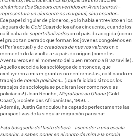
momento, reconoceríamos su papel de innovadores
dinámicos (los Sapeurs convertidos en Aventureros)–
representara un elemento no marginal, sino creador…
Ese papel singular de pioneros, yo lo había entrevisto en los
Jaguars de la
Gold Coast
de los años cincuenta, cuando los
calificaba de
supertribalizados
en el país de acogida (como
el grupo tan cerrado que forman los jóvenes congoleños en
el París actual) y de
creadores de nuevos valores
en el
momento de la vuelta a su país de origen (como los
Aventureros en el momento del buen retorno a Brazzaville).
Aquello escoció a los sociólogos de entonces, que
excluyeron a mis migrantes no conformistas, calificando mi
trabajo de
novela policíaca
… (¡qué felicidad si todos los
trabajos de sociología se pudieran leer como novelas
policíacas!)
Jean Rouche,
Migrations au Ghana
(Gold
Coast), Société des Africanistes, 1956.
.
Además, Justin Gandoulou ha captado perfectamente las
perspectivas de la singular migración parisina:
Esta búsqueda del fasto deberá… ascender a una escala
superior, a saber, poner en el punto de mira a la propia