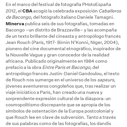
En el marco del festival de fotografía PHotoEspaña
CBA
2012, el
acogió la celebrada exposición
Caballeros
de Bacongo
, del fotógrafo italiano Daniele Tamagni.
Minerva
publica seis de sus fotografías, tomadas en
Bacongo –un distrito de Brazzaville– y las acompaña
de un texto brillante del cineasta y antropólogo francés
Jean Rouch (París, 1917- Birnin N’Konni, Níger, 2004),
pionero del cine documental etnográfico, inspirador de
la Nouvelle Vague y gran conocedor de la realidad
africana. Publicado originalmente en 1984 como
prefacio a la obra
Entre Paris et Bacongo
, del
antropólogo francés Justin-Daniel Gandoulou, el texto
de Rouch nos sumerge en el universo de los
sapeurs
,
jóvenes aventureros congoleños que, tras realizar un
viaje iniciático a París, han creado una nueva y
sorprendente expresión cultural de la diáspora: un
cosmopolitismo discrepante que se apropia de los
símbolos de ostentación de la Europa postcolonial y
que Rouch lee en clave de subversión. Tanto a través
de sus palabras como de las fotografías, los dandis