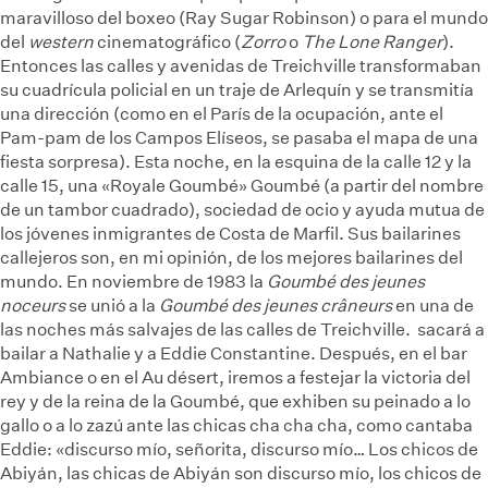
maravilloso del boxeo (Ray Sugar Robinson) o para el mundo
del
western
cinematográfico (
Zorro
o
The Lone Ranger
).
Entonces las calles y avenidas de Treichville transformaban
su cuadrícula policial en un traje de Arlequín y se transmitía
una dirección (como en el París de la ocupación, ante el
Pam-pam de los Campos Elíseos, se pasaba el mapa de una
fiesta sorpresa). Esta noche, en la esquina de la calle 12 y la
calle 15, una «Royale Goumbé»
Goumbé (a partir del nombre
de un tambor cuadrado), sociedad de ocio y ayuda mutua de
los jóvenes inmigrantes de Costa de Marfil. Sus bailarines
callejeros son, en mi opinión, de los mejores bailarines del
mundo. En noviembre de 1983 la
Goumbé des jeunes
noceurs
se unió a la
Goumbé des jeunes crâneurs
en una de
las noches más salvajes de las calles de Treichville.
sacará a
bailar a Nathalie y a Eddie Constantine. Después, en el bar
Ambiance o en el Au désert, iremos a festejar la victoria del
rey y de la reina de la Goumbé, que exhiben su peinado a lo
gallo o a lo zazú ante las chicas cha cha cha, como cantaba
Eddie: «discurso mío, señorita, discurso mío… Los chicos de
Abiyán, las chicas de Abiyán son discurso mío, los chicos de