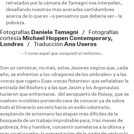
retratados por la cámara de Tamagni nos interpelan,
desafiando nuestras más aceradas certidumbres
acerca de lo que es –o pensamos que debería ser– la
pobreza.
Daniele Tamagni
Fotografías
/ Fotografías
Michael Hoppen Contemporary,
cortesía
Londres
Ana Useros
/ Traducción
– Y como aquel que conquistó el vellocino…
Son un centenar, no más, estos Jasones negros que, cada
año, se enfrentan a los «dragones de los umbrales» y a las
«rocas que rugen»
Esas «rocas flotantes» que señalaban la
entrada del Bósforo y a las que Jasón y los Argonautas
tuvieron que enfrentarse.
del aeropuerto de Roissy, que se
vuelven invisibles poniendo cara de conocer ya de sobra
todo el itinerario secreto hacia un exilio voluntario,
aceptando de antemano las etapas más difíciles de la
búsqueda de un trabajo improbable para, tras meses de
pobreza, frío y hambre, consentir someterse a la última y
más cruel prueba: la presentación de la
gama
de vestuario