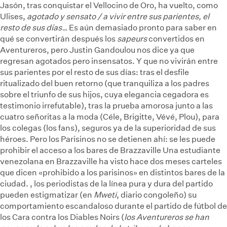
Jasón, tras conquistar el Vellocino de Oro, ha vuelto, como
Ulises,
agotado y sensato / a vivir entre sus parientes, el
resto de sus días…
Es aún demasiado pronto para saber en
qué se convertirán después los
sapeurs
convertidos en
Aventureros, pero Justin Gandoulou nos dice ya que
regresan agotados pero insensatos. Y que no vivirán entre
sus parientes por el resto de sus días: tras el desfile
ritualizado del buen retorno (que tranquiliza a los padres
sobre el triunfo de sus hijos, cuya elegancia cegadora es
testimonio irrefutable), tras la prueba amorosa junto a las
cuatro señoritas a la moda (Céle, Brigitte, Vévé, Plou), para
los colegas (los fans), seguros ya de la superioridad de sus
héroes. Pero los Parisinos no se detienen ahí: se les puede
prohibir el acceso a los bares de Brazzaville
Una estudiante
venezolana en Brazzaville ha visto hace dos meses carteles
que dicen «prohibido a los parisinos» en distintos bares de la
ciudad.
, los periodistas de la línea pura y dura del partido
pueden estigmatizar (en
Mweti
, diario congoleño) su
comportamiento escandaloso durante el partido de fútbol de
los Cara contra los Diables Noirs (
los Aventureros se han