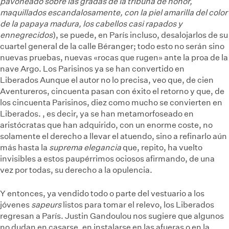
pavoneado sobre las gradas de la tribuna de honor,
maquillados escandalosamente, con la piel amarilla del color
de la papaya madura, los cabellos casi rapados y
ennegrecidos
), se puede, en París incluso, desalojarlos de su
cuartel general de la calle Béranger; todo esto no serán sino
nuevas pruebas, nuevas «rocas que rugen» ante la proa de la
nave Argo. Los Parisinos ya se han convertido en
Liberados
Aunque el autor no lo precisa, veo que, de cien
Aventureros, cincuenta pasan con éxito el retorno y que, de
los cincuenta Parisinos, diez como mucho se convierten en
Liberados.
, es decir, ya se han metamorfoseado en
aristócratas que han adquirido, con un enorme coste, no
solamente el derecho a llevar el atuendo, sino a refinarlo aún
más hasta la
suprema elegancia
que, repito, ha vuelto
invisibles a estos paupérrimos ociosos afirmando, de una
vez por todas, su derecho a la opulencia.
Y entonces, ya vendido todo o parte del vestuario a los
jóvenes
sapeurs
listos para tomar el relevo, los Liberados
regresan a París. Justin Gandoulou nos sugiere que algunos
no dudan en casarse, en instalarse en las afueras o en la