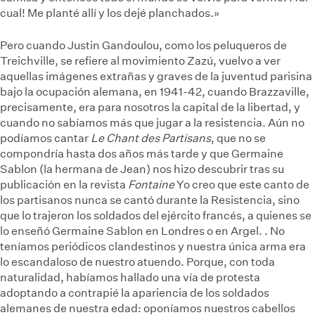
cual! Me planté allí y los dejé planchados.»
Pero cuando Justin Gandoulou, como los peluqueros de
Treichville, se refiere al movimiento Zazú, vuelvo a ver
aquellas imágenes extrañas y graves de la juventud parisina
bajo la ocupación alemana, en 1941-42, cuando Brazzaville,
precisamente, era para nosotros la capital de la libertad, y
cuando no sabíamos más que jugar a la resistencia. Aún no
podíamos cantar
Le Chant des Partisans
, que no se
compondría hasta dos años más tarde y que Germaine
Sablon (la hermana de Jean) nos hizo descubrir tras su
publicación en la revista
Fontaine
Yo creo que este canto de
los partisanos nunca se cantó durante la Resistencia, sino
que lo trajeron los soldados del ejército francés, a quienes se
lo enseñó Germaine Sablon en Londres o en Argel.
. No
teníamos periódicos clandestinos y nuestra única arma era
lo escandaloso de nuestro atuendo. Porque, con toda
naturalidad, habíamos hallado una vía de protesta
adoptando a contrapié la apariencia de los soldados
alemanes de nuestra edad: oponíamos nuestros cabellos