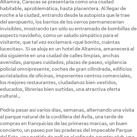
Altamira, Caracas se presentaría como una ciudad
habitable, aproblemática, hasta placentera. Al llegar de
noche a la ciudad, entrando desde la autopista que le trae
del aeropuerto, los barrios de los cerros permanecerían
invisibles, mostrando tan sólo su entramado de bombillas de
aspecto navideño, como un saludo simpático para el
visitante, que tal vez exclamará «qué bonito, cuántas
lucecitas». Si se aloja en un hotel de Altamira, amanecerá al
día siguiente en una ciudad de calles limpias, anchas
avenidas, parques cuidados, plazas de paseo, vigilancia
policial omnipresente, coches de gran cilindrada, edificios
acristalados de oficinas, imponentes centros comerciales,
los mejores restaurantes, ciudadanos bien vestidos,
educados, librerías bien surtidas, una atractiva oferta
cultural…
Podría pasar así varios días, semanas, alternando una visita
al parque natural de la cordillera del Ávila, una tarde de
compras en franquicias de las primeras marcas, un buen
concierto, un paseo por las praderas del impecable Parque
del Este, una partida de golf en el refinado
country club
, una