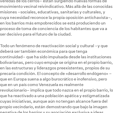
veredas de los cerros– están surgiendo nuevas formas de
movimiento vecinal reivindicativo. Más allá de las conocidas
misiones –sociales, educativas, sanitarias y culturales, y
cuya necesidad reconoce la propia oposición antichavista–,
en los barrios más empobrecidos se está produciendo un
proceso de toma de conciencia de los habitantes que va a
ser decisivo para el futuro de la ciudad.
Todo un fenómeno de reactivación social y cultural –y que
deberá ser también económica para que tenga
continuidad– que ha sido impulsada desde las instituciones
bolivarianas, pero cuyo empuje se origina en el propio barrio,
en las estructuras y liderazgos preexistentes, propios de su
precaria condición. El concepto de «desarrollo endógeno» –
que en Europa suena a algo burocrático e inofensivo, pero
que en un país como Venezuela es realmente
revolucionario– implica que todo nazca en el propio barrio, lo
que ha reactivado a una población apática y estigmatizada
cuyas iniciativas, aunque aún no tengan alcance fuera del
propio vecindario, están demostrando que bajo la imagen
negativa de los barrios y su asociación exclusiva a ideas