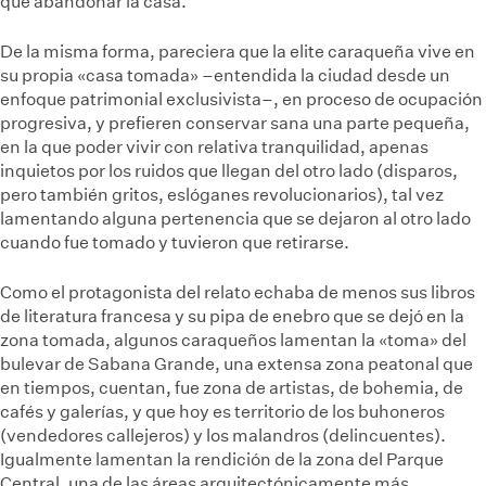
que abandonar la casa.
De la misma forma, pareciera que la elite caraqueña vive en
su propia «casa tomada» –entendida la ciudad desde un
enfoque patrimonial exclusivista–, en proceso de ocupación
progresiva, y prefieren conservar sana una parte pequeña,
en la que poder vivir con relativa tranquilidad, apenas
inquietos por los ruidos que llegan del otro lado (disparos,
pero también gritos, eslóganes revolucionarios), tal vez
lamentando alguna pertenencia que se dejaron al otro lado
cuando fue tomado y tuvieron que retirarse.
Como el protagonista del relato echaba de menos sus libros
de literatura francesa y su pipa de enebro que se dejó en la
zona tomada, algunos caraqueños lamentan la «toma» del
bulevar de Sabana Grande, una extensa zona peatonal que
en tiempos, cuentan, fue zona de artistas, de bohemia, de
cafés y galerías, y que hoy es territorio de los buhoneros
(vendedores callejeros) y los malandros (delincuentes).
Igualmente lamentan la rendición de la zona del Parque
Central, una de las áreas arquitectónicamente más