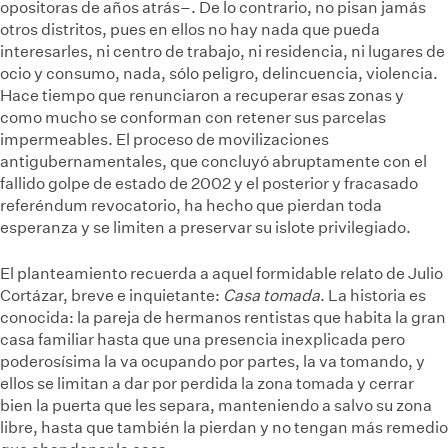
opositoras de años atrás–. De lo contrario, no pisan jamás
otros distritos, pues en ellos no hay nada que pueda
interesarles, ni centro de trabajo, ni residencia, ni lugares de
ocio y consumo, nada, sólo peligro, delincuencia, violencia.
Hace tiempo que renunciaron a recuperar esas zonas y
como mucho se conforman con retener sus parcelas
impermeables. El proceso de movilizaciones
antigubernamentales, que concluyó abruptamente con el
fallido golpe de estado de 2002 y el posterior y fracasado
referéndum revocatorio, ha hecho que pierdan toda
esperanza y se limiten a preservar su islote privilegiado.
El planteamiento recuerda a aquel formidable relato de Julio
Cortázar, breve e inquietante:
Casa tomada
. La historia es
conocida: la pareja de hermanos rentistas que habita la gran
casa familiar hasta que una presencia inexplicada pero
poderosísima la va ocupando por partes, la va tomando, y
ellos se limitan a dar por perdida la zona tomada y cerrar
bien la puerta que les separa, manteniendo a salvo su zona
libre, hasta que también la pierdan y no tengan más remedio