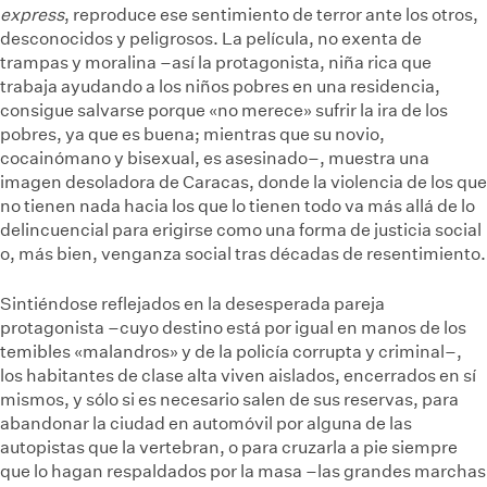
express
, reproduce ese sentimiento de terror ante los otros,
desconocidos y peligrosos. La película, no exenta de
trampas y moralina –así la protagonista, niña rica que
trabaja ayudando a los niños pobres en una residencia,
consigue salvarse porque «no merece» sufrir la ira de los
pobres, ya que es buena; mientras que su novio,
cocainómano y bisexual, es asesinado–, muestra una
imagen desoladora de Caracas, donde la violencia de los que
no tienen nada hacia los que lo tienen todo va más allá de lo
delincuencial para erigirse como una forma de justicia social
o, más bien, venganza social tras décadas de resentimiento.
Sintiéndose reflejados en la desesperada pareja
protagonista –cuyo destino está por igual en manos de los
temibles «malandros» y de la policía corrupta y criminal–,
los habitantes de clase alta viven aislados, encerrados en sí
mismos, y sólo si es necesario salen de sus reservas, para
abandonar la ciudad en automóvil por alguna de las
autopistas que la vertebran, o para cruzarla a pie siempre
que lo hagan respaldados por la masa –las grandes marchas