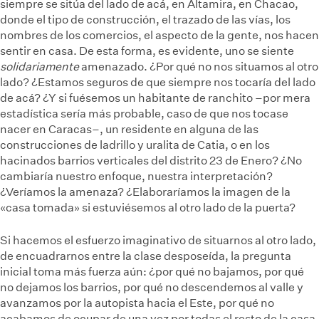
siempre se sitúa del lado de acá, en Altamira, en Chacao,
donde el tipo de construcción, el trazado de las vías, los
nombres de los comercios, el aspecto de la gente, nos hacen
sentir en casa. De esta forma, es evidente, uno se siente
solidariamente
amenazado. ¿Por qué no nos situamos al otro
lado? ¿Estamos seguros de que siempre nos tocaría del lado
de acá? ¿Y si fuésemos un habitante de ranchito –por mera
estadística sería más probable, caso de que nos tocase
nacer en Caracas–, un residente en alguna de las
construcciones de ladrillo y uralita de Catia, o en los
hacinados barrios verticales del distrito 23 de Enero? ¿No
cambiaría nuestro enfoque, nuestra interpretación?
¿Veríamos la amenaza? ¿Elaboraríamos la imagen de la
«casa tomada» si estuviésemos al otro lado de la puerta?
Si hacemos el esfuerzo imaginativo de situarnos al otro lado,
de encuadrarnos entre la clase desposeída, la pregunta
inicial toma más fuerza aún: ¿por qué no bajamos, por qué
no dejamos los barrios, por qué no descendemos al valle y
avanzamos por la autopista hacia el Este, por qué no
acabamos de ocupar de una vez por todas el resto de la casa,