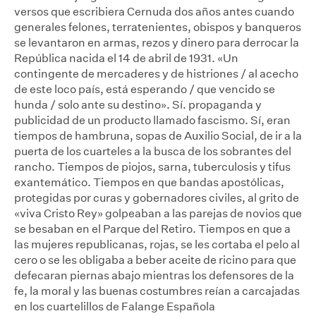
versos que escribiera Cernuda dos años antes cuando
generales felones, terratenientes, obispos y banqueros
se levantaron en armas, rezos y dinero para derrocar la
República nacida el 14 de abril de 1931. «Un
contingente de mercaderes y de histriones / al acecho
de este loco país, está esperando / que vencido se
hunda / solo ante su destino». Sí. propaganda y
publicidad de un producto llamado fascismo. Sí, eran
tiempos de hambruna, sopas de Auxilio Social, de ir a la
puerta de los cuarteles a la busca de los sobrantes del
rancho. Tiempos de piojos, sarna, tuberculosis y tifus
exantemático. Tiempos en que bandas apostólicas,
protegidas por curas y gobernadores civiles, al grito de
«viva Cristo Rey» golpeaban a las parejas de novios que
se besaban en el Parque del Retiro. Tiempos en que a
las mujeres republicanas, rojas, se les cortaba el pelo al
cero o se les obligaba a beber aceite de ricino para que
defecaran piernas abajo mientras los defensores de la
fe, la moral y las buenas costumbres reían a carcajadas
en los cuartelillos de Falange Española