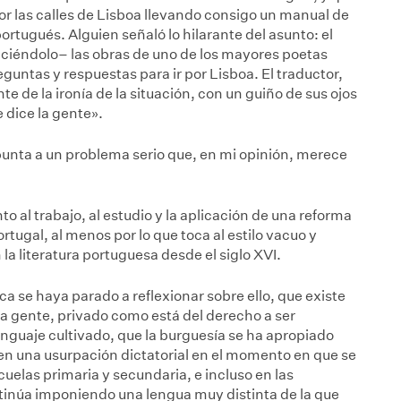
por las calles de Lisboa llevando consigo un manual de
rtugués. Alguien señaló lo hilarante del asunto: el
ciéndolo– las obras de uno de los mayores poetas
untas y respuestas para ir por Lisboa. El traductor,
 de la ironía de la situación, con un guiño de sus ojos
e dice la gente».
punta a un problema serio que, en mi opinión, merece
o al trabajo, al estudio y la aplicación de una reforma
rtugal, al menos por lo que toca al estilo vacuo y
la literatura portuguesa desde el siglo XVI.
ca se haya parado a reflexionar sobre ello, que existe
la gente, privado como está del derecho a ser
lenguaje cultivado, que la burguesía se ha apropiado
 en una usurpación dictatorial en el momento en que se
cuelas primaria y secundaria, e incluso en las
tinúa imponiendo una lengua muy distinta de la que