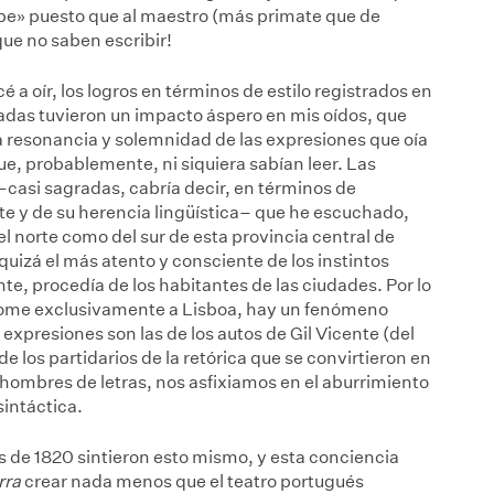
ribe» puesto que al maestro (más primate que de
que no saben escribir!
oír, los logros en términos de estilo registrados en
nadas tuvieron un impacto áspero en mis oídos, que
resonancia y solemnidad de las expresiones que oía
e, probablemente, ni siquiera sabían leer. Las
casi sagradas, cabría decir, en términos de
nte y de su herencia lingüística– que he escuchado,
l norte como del sur de esta provincia central de
uizá el más atento y consciente de los instintos
te, procedía de los habitantes de las ciudades. Por lo
ndome exclusivamente a Lisboa, hay un fenómeno
 expresiones son las de los autos de Gil Vicente (del
e los partidarios de la retórica que se convirtieron en
, hombres de letras, nos asfixiamos en el aburrimiento
sintáctica.
es de 1820 sintieron esto mismo, y esta conciencia
rra
crear nada menos que el teatro portugués