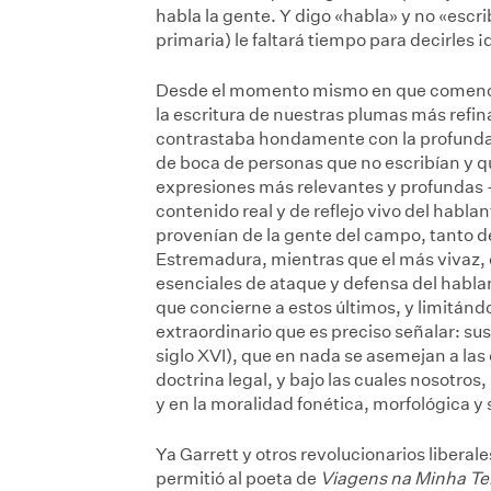
habla la gente. Y digo «habla» y no «esc
primaria) le faltará tiempo para decirles ¡
Desde el momento mismo en que comencé a 
la escritura de nuestras plumas más refi
contrastaba hondamente con la profunda 
de boca de personas que no escribían y qu
expresiones más relevantes y profundas –
contenido real y de reflejo vivo del habla
provenían de la gente del campo, tanto de
Estremadura, mientras que el más vivaz, q
esenciales de ataque y defensa del hablan
que concierne a estos últimos, y limitá
extraordinario que es preciso señalar: sus
siglo XVI), que en nada se asemejan a las d
doctrina legal, y bajo las cuales nosotros
y en la moralidad fonética, morfológica y 
Ya Garrett y otros revolucionarios liberal
permitió al poeta de
Viagens na Minha Te