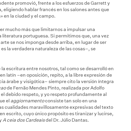
dente promovió, frente a los esfuerzos de Garrett y
, eligiendo hablar francés en los salones antes que
» en la ciudad y el campo.
cer mucho más que limitarnos a impulsar una
 la literatura portuguesa. Si permitimos que, una vez
rte se nos imponga desde arriba, en lugar de ser
es la verdadera naturaleza de las cosas–, se
la escritura entre nosotros, tal como se desarrolló en
 latín –en oposición, repito, a la libre expresión de
ia árabe y visigótica– siempre cito la versión íntegra
çao
de Fernão Mendes Pinto, realizada por Adolfo
 el debido respeto, y yo respeto profundamente al
que el
aggiornamento
consiste tan solo en una
las cualidades maravillosamente expresivas del texto
 escrito, cuyo único propósito es tiranizar y lucirse,
 y
A ceia dos Cardeais
del Dr. Júlio Dantas.