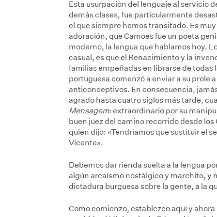
Esta usurpación del lenguaje al servicio 
demás clases, fue particularmente desast
el que siempre hemos transitado. Es muy 
adoración, que Camoes fue un poeta genia
moderno, la lengua que hablamos hoy. Lo 
casual, es que el Renacimiento y la inven
familias empeñadas en librarse de todas 
portuguesa comenzó a enviar a su prole a 
anticonceptivos. En consecuencia, jamás
agrado hasta cuatro siglos más tarde, cua
Mensagem
: extraordinario por su manipu
buen juez del camino recorrido desde los 
quien dijo: «Tendríamos que sustituir el se
Vicente».
Debemos dar rienda suelta a la lengua por
algún arcaísmo nostálgico y marchito, y 
dictadura burguesa sobre la gente, a la qu
Como comienzo, establezco aquí y ahora 