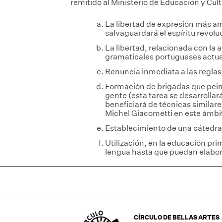
remitido al Ministerio de Educación y Cult
La libertad de expresión más am
salvaguardará el espíritu revoluc
La libertad, relacionada con la a
gramaticales portugueses actuale
Renuncia inmediata a las reglas
Formación de brigadas que peina
gente (esta tarea se desarrolla
beneficiará de técnicas similare
Michel Giacometti en este ámbi
Establecimiento de una cátedra 
Utilización, en la educación pr
lengua hasta que puedan elabo
CÍRCULO DE BELLAS ARTES