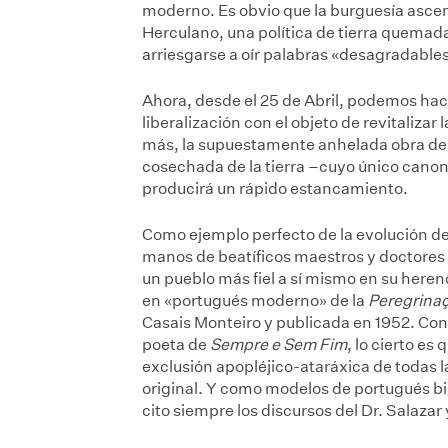
moderno. Es obvio que la burguesía ascen
Herculano, una política de tierra quemada
arriesgarse a oír palabras «desagradables
Ahora, desde el 25 de Abril, podemos ha
liberalización con el objeto de revitalizar
más, la supuestamente anhelada obra de a
cosechada de la tierra –cuyo único canon 
producirá un rápido estancamiento.
Como ejemplo perfecto de la evolución de 
manos de beatíficos maestros y doctores en
un pueblo más fiel a sí mismo en su herenc
en «portugués moderno» de la
Peregrina
Casais Monteiro y publicada en 1952. Con
poeta de
Sempre e Sem Fim
, lo cierto es 
exclusión apopléjico-ataráxica de todas 
original. Y como modelos de portugués bien
cito siempre los discursos del Dr. Salazar