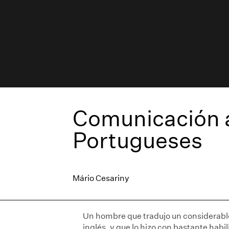
Comunicación a
Portugueses
Mário Cesariny
Un hombre que tradujo un considerab
inglés, y que lo hizo con bastante habil