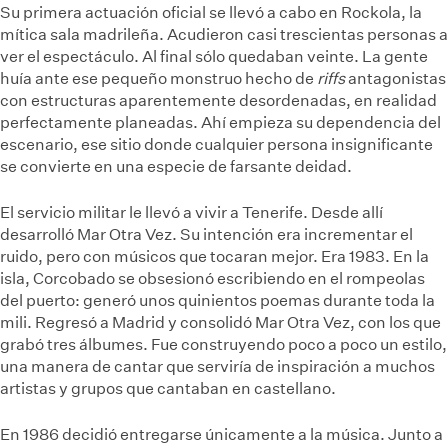
Su primera actuación oficial se llevó a cabo en Rockola, la
mítica sala madrileña. Acudieron casi trescientas personas a
ver el espectáculo. Al final sólo quedaban veinte. La gente
huía ante ese pequeño monstruo hecho de
riffs
antagonistas
con estructuras aparentemente desordenadas, en realidad
perfectamente planeadas. Ahí empieza su dependencia del
escenario, ese sitio donde cualquier persona insignificante
se convierte en una especie de farsante deidad.
El servicio militar le llevó a vivir a Tenerife. Desde allí
desarrolló Mar Otra Vez. Su intención era incrementar el
ruido, pero con músicos que tocaran mejor. Era 1983. En la
isla, Corcobado se obsesionó escribiendo en el rompeolas
del puerto: generó unos quinientos poemas durante toda la
mili. Regresó a Madrid y consolidó Mar Otra Vez, con los que
grabó tres álbumes. Fue construyendo poco a poco un estilo,
una manera de cantar que serviría de inspiración a muchos
artistas y grupos que cantaban en castellano.
En 1986 decidió entregarse únicamente a la música. Junto a