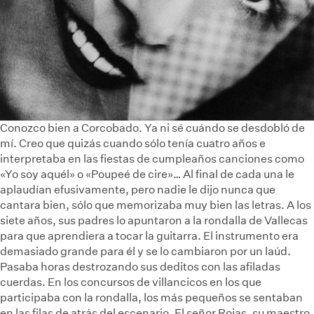
Conozco bien a Corcobado. Ya ni sé cuándo se desdobló de
mí. Creo que quizás cuando sólo tenía cuatro años e
interpretaba en las fiestas de cumpleaños canciones como
«Yo soy aquél» o «Poupeé de cire»… Al final de cada una le
aplaudían efusivamente, pero nadie le dijo nunca que
cantara bien, sólo que memorizaba muy bien las letras. A los
siete años, sus padres lo apuntaron a la rondalla de Vallecas
para que aprendiera a tocar la guitarra. El instrumento era
demasiado grande para él y se lo cambiaron por un laúd.
Pasaba horas destrozando sus deditos con las afiladas
cuerdas. En los concursos de villancicos en los que
participaba con la rondalla, los más pequeños se sentaban
en las filas de atrás del escenario. El señor Rojas, su maestro,