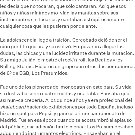
les decía que no tocaran, que sólo cantaran. Así que esos
niños y niñas mínimos mo-vían las manitas sobre sus
instrumentos sin tocarlos y cantaban estrepitosamente
cualquier cosa que les pusieran por delante.
La adolescencia llegó a traición. Corcobado dejó de ser el
niño gordito que era y se estilizó. Empezaron a llegar las
dudas, las chicas y una lucidez irritante durante la mutación.
Su amigo Julián le mostró el rock’n’roll, los Beatles y los
Rolling Stones. Hicieron un grupo con otros dos compañeros
de 8º de EGB, Los Presumidos.
Fue uno de los pioneros del monopatín en este país. Su vida
se deslizaba sobre cuatro ruedas y una tabla. Pensaba que
así nun-ca crecería. A los quince años ya era profesional del
skateboard
haciendo exhibiciones por toda España, incluso
hizo un spot para Pepsi, y ganó el primer campeonato de
Madrid. Fue en esa época cuando se acostumbró al aplauso
del público, esa adicción tan folclórica. Los Presumidos iban
adquiriendo instrumentos eléctricos. Ensayaban en el