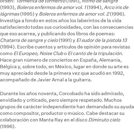
orden:
Tormenta de tormento
(1991),
Ritmo de sangre
(1993),
Boleros enfermos de amor vol. 1
(1994),
Arco iris de
lágrimas
(1995) y
Boleros enfermos de amor vol.
2
(1996).
Investiga a fondo en estos años los laberintos de la vida
satisfaciendo todas sus curiosidades, con las consecuencias
que eso acarrea, y publicando dos libros de poemas:
Chatarra de sangre y cielo
(1991) y
El sudor de la pistola 13
(1994). Escribe cuentos y artículos de opinión para revistas
como
El Europeo, Noise Club
o
El canto de la tripulación.
Hace gran número de conciertos en España, Alemania,
Bélgica y, sobre todo, en México, lugar en donde su arte es
muy apreciado desde la primera vez que acudió en 1992,
acompañado de Javier Arnal a la guitarra.
Durante los años noventa, Corcobado ha sido admirado,
envidiado y criticado, pero siempre respetado. Muchos
grupos de carácter independiente han demandado su ayuda
como compositor, productor o músico. Cabe destacar su
colaboración con Manta Ray en el disco
Diminuto cielo
(1996).