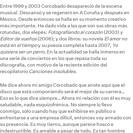
Entre 1999 y 2003 Corcobado desapareció de la escena
musical. Descansó y se regeneró en A Coruña y después en
México. Desde entonces se halla en su momento creativo
más importante. Ha dado vida a las que son sus obras más
rotundas, dos elepés:
Fotografiando al corazón
(2003)
y
Editor de sueños
(2006); y dos libros: su novela
El amor no
está en el tiempo
y su poesía completa hasta 2007,
Yo
quisiera ser un perro
. En la actualidad se halla inmerso en
una serie de conciertos en los que repasa toda su
discografía, con motivo de la reciente edición del
recopilatorio
Canciones insolubles
.
Me dice ahora mi amigo Corcobado que anote aquí que el
disco que está componiendo será el mejor de su carrera…
Eso es lo que dice siempre… Ahora mi relación con él es muy
saludable, nada esquizofrénica. No siempre lo llevo
conmigo, sólo cuando hay que exhibirse en público o
enfrentarse a una empresa difícil, entonces voy armado con
su presencia. Es muy tierno, aunque parece hosco e
indestructible. Es amable a pesar de todo. Es tan hombre