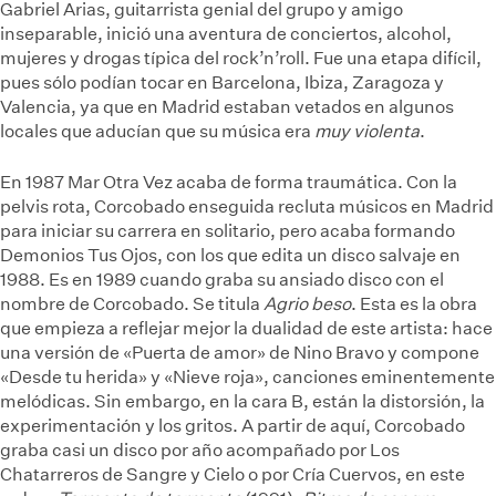
Gabriel Arias, guitarrista genial del grupo y amigo
inseparable, inició una aventura de conciertos, alcohol,
mujeres y drogas típica del rock’n’roll. Fue una etapa difícil,
pues sólo podían tocar en Barcelona, Ibiza, Zaragoza y
Valencia, ya que en Madrid estaban vetados en algunos
locales que aducían que su música era
muy violenta
.
En 1987 Mar Otra Vez acaba de forma traumática. Con la
pelvis rota, Corcobado enseguida recluta músicos en Madrid
para iniciar su carrera en solitario, pero acaba formando
Demonios Tus Ojos, con los que edita un disco salvaje en
1988. Es en 1989 cuando graba su ansiado disco con el
nombre de Corcobado. Se titula
Agrio beso
. Esta es la obra
que empieza a reflejar mejor la dualidad de este artista: hace
una versión de «Puerta de amor» de Nino Bravo y compone
«Desde tu herida» y «Nieve roja», canciones eminentemente
melódicas. Sin embargo, en la cara B, están la distorsión, la
experimentación y los gritos. A partir de aquí, Corcobado
graba casi un disco por año acompañado por Los
Chatarreros de Sangre y Cielo o por Cría Cuervos, en este