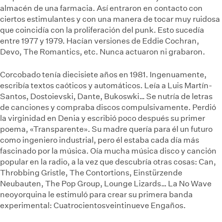
almacén de una farmacia. Así entraron en contacto con
ciertos estimulantes y con una manera de tocar muy ruidosa
que coincidía con la proliferación del punk. Esto sucedía
entre 1977 y 1979. Hacían versiones de Eddie Cochran,
Devo, The Romantics, etc. Nunca actuaron ni grabaron.
Corcobado tenía diecisiete años en 1981. Ingenuamente,
escribía textos caóticos y automáticos. Leía a Luis Martín-
Santos, Dostoievski, Dante, Bukoswki… Se nutría de letras
de canciones y compraba discos compulsivamente. Perdió
la virginidad en Denia y escribió poco después su primer
poema, «Transparente». Su madre quería para él un futuro
como ingeniero industrial, pero él estaba cada día más
fascinado por la música. Oía mucha música disco y canción
popular en la radio, a la vez que descubría otras cosas: Can,
Throbbing Gristle, The Contortions, Einstürzende
Neubauten, The Pop Group, Lounge Lizards… La No Wave
neoyorquina le estimuló para crear su primera banda
experimental: Cuatrocientosveintinueve Engaños.