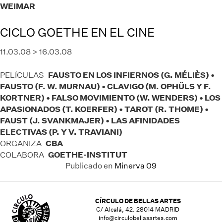
WEIMAR
CICLO GOETHE EN EL CINE
11.03.08 > 16.03.08
FAUSTO EN LOS INFIERNOS (G. MÉLIÈS) •
PELÍCULAS
FAUSTO (F. W. MURNAU) • CLAVIGO (M. OPHÜLS Y F.
KORTNER) • FALSO MOVIMIENTO (W. WENDERS) • LOS
APASIONADOS (T. KOERFER) • TAROT (R. THOME) •
FAUST (J. SVANKMAJER) • LAS AFINIDADES
ELECTIVAS (P. Y V. TRAVIANI)
CBA
ORGANIZA
GOETHE-INSTITUT
COLABORA
Publicado en
Minerva 09
CÍRCULO DE BELLAS ARTES
C/ Alcalá, 42. 28014 MADRID
info@circulobellasartes.com