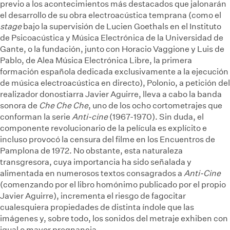
previo a los acontecimientos más destacados que jalonarán
el desarrollo de su obra electroacústica temprana (como el
stage
bajo la supervisión de Lucien Goethals en el Instituto
de Psicoacústica y Música Electrónica de la Universidad de
Gante, o la fundación, junto con Horacio Vaggione y Luis de
Pablo, de Alea Música Electrónica Libre, la primera
formación española dedicada exclusivamente a la ejecución
de música electroacústica en directo), Polonio, a petición del
realizador donostiarra Javier Aguirre, lleva a cabo la banda
sonora de
Che Che Che
, uno de los ocho cortometrajes que
conforman la serie
Anti-cine
(1967-1970). Sin duda, el
componente revolucionario de la película es explícito e
incluso provocó la censura del filme en los Encuentros de
Pamplona de 1972. No obstante, esta naturaleza
transgresora, cuya importancia ha sido señalada y
alimentada en numerosos textos consagrados a
Anti-Cine
(comenzando por el libro homónimo publicado por el propio
Javier Aguirre), incrementa el riesgo de fagocitar
cualesquiera propiedades de distinta índole que las
imágenes y, sobre todo, los sonidos del metraje exhiben con
igual o mayor pregnancia.