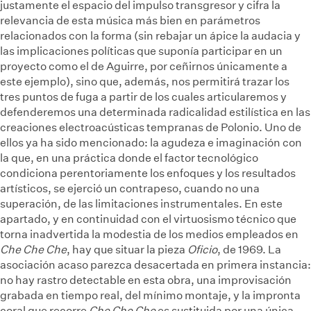
justamente el espacio del impulso transgresor y cifra la
relevancia de esta música más bien en parámetros
relacionados con la forma (sin rebajar un ápice la audacia y
las implicaciones políticas que suponía participar en un
proyecto como el de Aguirre, por ceñirnos únicamente a
este ejemplo), sino que, además, nos permitirá trazar los
tres puntos de fuga a partir de los cuales articularemos y
defenderemos una determinada radicalidad estilística en las
creaciones electroacústicas tempranas de Polonio. Uno de
ellos ya ha sido mencionado: la agudeza e imaginación con
la que, en una práctica donde el factor tecnológico
condiciona perentoriamente los enfoques y los resultados
artísticos, se ejerció un contrapeso, cuando no una
superación, de las limitaciones instrumentales. En este
apartado, y en continuidad con el virtuosismo técnico que
torna inadvertida la modestia de los medios empleados en
Che Che Che
, hay que situar la pieza
Ofi
cio
, de 1969. La
asociación acaso parezca desacertada en primera instancia:
no hay rastro detectable en esta obra, una improvisación
grabada en tiempo real, del mínimo montaje, y la impronta
coral que recorre
Che Che Che
es sustituida por una única