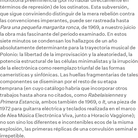
monótona preeminencia (por no hablar directamente en
términos de represión) de los ostinatos. Esta subversión,
que sigue conviniendo distinguir de la mera rebelión contra
las convenciones imperantes, puede ser rastreada hasta
Para una pequeña margarita ronca
, de 1969, a nuestro juicio
la obra más fascinante del periodo examinado. En estos
siete minutos se condensan los hallazgos de un año
absolutamente determinante para la trayectoria musical de
Polonio: la libertad de la improvisación y la aleatoriedad, la
potencia estructural de las células minimalistas y la irrupción
de la electrónica como reemplazo triunfal de las formas
camerísticas y sinfónicas. Las huellas fragmentarias de tales
componentes se diseminan por el resto de su etapa
temprana (en cuyo catálogo habría que incorporar otros
trabajos hasta ahora no citados, como
Rabelaisiennes
y
Primera Estancia
, ambos también de 1969, o
It
, una pieza de
1972 para guitarra eléctrica y teclados realizada en el marco
de Alea Música Electrónica Viva, junto a Horacio Vaggione);
no son sino los diferentes e incontenibles ecos de la misma
explosión, las primeras réplicas de una convulsión seminal e
irrepetible.