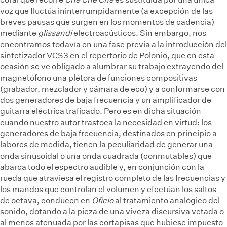
voz que fluctúa ininterrumpidamente (a excepción de las
breves pausas que surgen en los momentos de cadencia)
mediante
glissandi
electroacústicos. Sin embargo, nos
encontramos todavía en una fase previa a la introducción del
sintetizador VCS3 en el repertorio de Polonio, que en esta
ocasión se ve obligado a alumbrar su trabajo extrayendo del
magnetófono una plétora de funciones compositivas
(grabador, mezclador y cámara de eco) y a conformarse con
dos generadores de baja frecuencia y un amplificador de
guitarra eléctrica traficado. Pero es en dicha situación
cuando nuestro autor trastoca la necesidad en virtud: los
generadores de baja frecuencia, destinados en principio a
labores de medida, tienen la peculiaridad de generar una
onda sinusoidal o una onda cuadrada (conmutables) que
abarca todo el espectro audible y, en conjunción con la
rueda que atraviesa el registro completo de las frecuencias y
los mandos que controlan el volumen y efectúan los saltos
de octava, conducen en
Oficio
al tratamiento analógico del
sonido, dotando a la pieza de una viveza discursiva vetada o
al menos atenuada por las cortapisas que hubiese impuesto