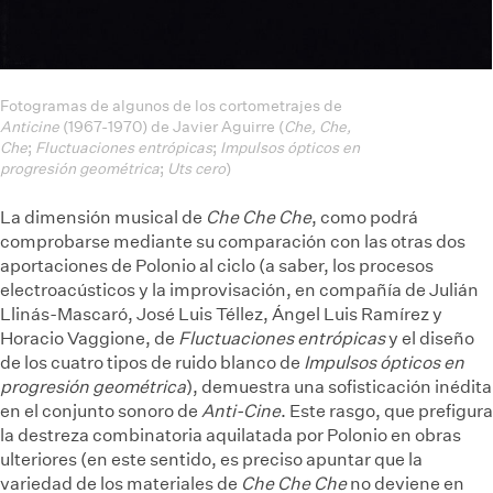
Fotogramas de algunos de los cortometrajes de
Anticine
(1967-1970) de Javier Aguirre (
Che, Che,
Che
;
Fluctuaciones entrópicas
;
Impulsos ópticos en
progresión geométrica
;
Uts cero
)
La dimensión musical de
Che Che Che
, como podrá
comprobarse mediante su comparación con las otras dos
aportaciones de Polonio al ciclo (a saber, los procesos
electroacústicos y la improvisación, en compañía de Julián
Llinás-Mascaró, José Luis Téllez, Ángel Luis Ramírez y
Horacio Vaggione, de
Fluctuaciones entrópicas
y el diseño
de los cuatro tipos de ruido blanco de
Impulsos ópticos en
progresión geométrica
), demuestra una sofisticación inédita
en el conjunto sonoro de
Anti-Cine
. Este rasgo, que prefigura
la destreza combinatoria aquilatada por Polonio en obras
ulteriores (en este sentido, es preciso apuntar que la
variedad de los materiales de
Che Che Che
no deviene en