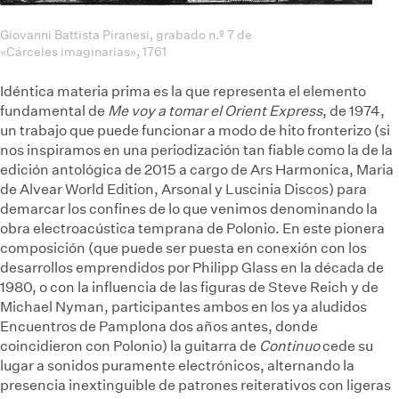
Giovanni Battista Piranesi, grabado n.º 7 de
«Cárceles imaginarias», 1761
Idéntica materia prima es la que representa el elemento
fundamental de
Me voy a tomar el Orient Express
, de 1974,
un trabajo que puede funcionar a modo de hito fronterizo (si
nos inspiramos en una periodización tan fiable como la de la
edición antológica de 2015 a cargo de Ars Harmonica, Maria
de Alvear World Edition, Arsonal y Luscinia Discos) para
demarcar los confines de lo que venimos denominando la
obra electroacústica temprana de Polonio. En este pionera
composición (que puede ser puesta en conexión con los
desarrollos emprendidos por Philipp Glass en la década de
1980, o con la influencia de las figuras de Steve Reich y de
Michael Nyman, participantes ambos en los ya aludidos
Encuentros de Pamplona dos años antes, donde
coincidieron con Polonio) la guitarra de
Continuo
cede su
lugar a sonidos puramente electrónicos, alternando la
presencia inextinguible de patrones reiterativos con ligeras