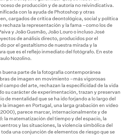
roceso de producción y de autoría no reivindicativa.
enificada con la ayuda de Photoshop y otras
, cargados de crítica deontológica, social y política
que rechaza la representación y la fama –como los de
Paiva y João Gusmão, João Louro o incluso José
ectos de análisis directo, producidos por el
ado por el gestaltismo de nuestra mirada y la
ra que es el reflejo inmediato del fotógrafo. En este
aulo Nozolino.
 en buena parte de la fotografía contemporánea
 obras de imagen en movimiento –más vigorosas
el campo del arte, rechazan la especificidad de la vida
do su carácter de experimentación, trazan y preservan
 de mentalidad que se ha ido forjando a lo largo del
 de la imagen en Portugal, una larga grabación en vídeo
2000), parece marcar, internacionalmente y de
ad: la matematización del tiempo y del espacio, la
uentros y las situaciones, la violencia simbólica del
… toda una conjunción de elementos de riesgo que se