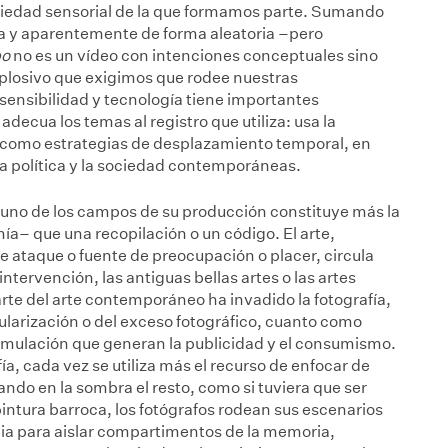
ociedad sensorial de la que formamos parte. Sumando
ina y aparentemente de forma aleatoria –pero
po
no es un vídeo con intenciones conceptuales sino
xplosivo que exigimos que rodee nuestras
 sensibilidad y tecnología tiene importantes
adecua los temas al registro que utiliza: usa la
o como estrategias de desplazamiento temporal, en
a política y la sociedad contemporáneas.
a uno de los campos de su producción constituye más la
a– que una recopilación o un código. El arte,
de ataque o fuente de preocupación o placer, circula
intervención, las antiguas bellas artes o las artes
te del arte contemporáneo ha invadido la fotografía,
larización o del exceso fotográfico, cuanto como
acumulación que generan la publicidad y el consumismo.
rafía, cada vez se utiliza más el recurso de enfocar de
do en la sombra el resto, como si tuviera que ser
intura barroca, los fotógrafos rodean sus escenarios
ncia para aislar compartimentos de la memoria,