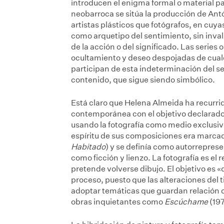
introducen el enigma formal o material pa
neobarroca se sitúa la producción de Ant
artistas plásticos que fotógrafos, en cuy
como arquetipo del sentimiento, sin inva
de la acción o del significado. Las series
ocultamiento y deseo despojadas de cualq
participan de esta indeterminación del se
contenido, que sigue siendo simbólico.
Está claro que Helena Almeida ha recurrido
contemporánea con el objetivo declarado d
usando la fotografía como medio exclusi
espíritu de sus composiciones era marcad
Habitado
) y se definía como autorrepres
como ficción y lienzo. La fotografía es el
pretende volverse dibujo. El objetivo es 
proceso, puesto que las alteraciones del ti
adoptar temáticas que guardan relación 
obras inquietantes como
Escúchame
(19