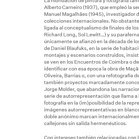
La hibridación de pintura y fotografía ta
Alberto Carneiro (1937), que empleó la se
Manuel Magalhães (1945), investigador de 
colecciones internacionales. No obstante, 
ligada al conceptualismo de finales de l
Richard Long, Sol Lewitt…) y su parafernal
únicamente se afianzó en la década de lo
de Daniel Blaufuks, en la serie de habita
montajes y escenarios construidos, insist
se ven en los Encuentros de Coimbra o de 
identificar con esa época la obra de Maçã
Oliveira, Barrias o, con una refotografía 
también proyectos marcadamente conceptu
Jorge Molder, que abandona las narraciones
serie de autorrepresentación que llama a la
fotografía en la (im)posibilidad de la rep
imágenes autorrepresentativas en blanco 
doble anónimo marcan internacionalmente
callejones sin salida hermenéuticos.
Con intereses también relacionadas con l