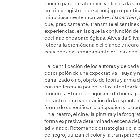
reúnen para dar atención y placer a la s
un triple registro que se conjuga repent
minuciosamente montado–,
Hacer tiem
que, precisamente, transmite el sentir e
experiencias, en las que la conjunción de
declinaciones ontológicas. Alves da Silva 
fotografía cromógena o el blanco y negr
ocasiones extremadamente críticas con l
La identificación de los autores y de cad
descripción de una expectativa –suya y mí
banalizado o no, objeto de teoría y arma 
con indiferencia por entre los intentos de 
menores. El neobarroquismo de buena par
no tanto como veneración de la espectacu
forma de escenificar la crispación y la 
En el teatro, el cine, la pintura y la fotog
forma expresiva determinada escena dejan
adivinado. Retomando estrategias de la p
de negro, utilizan el color y la transpare