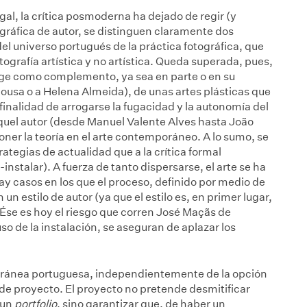
al, la crítica posmoderna ha dejado de regir (y
gráfica de autor, se distinguen claramente dos
el universo portugués de la práctica fotográfica, que
otografía artística y no artística. Queda superada, pues,
surge como complemento, ya sea en parte o en su
ousa o a Helena Almeida), de unas artes plásticas que
finalidad de arrogarse la fugacidad y la autonomía del
quel autor (desde Manuel Valente Alves hasta João
ner la teoría en el arte contemporáneo. A lo sumo, se
tegias de actualidad que a la crítica formal
nstalar). A fuerza de tanto dispersarse, el arte se ha
y casos en los que el proceso, definido por medio de
 un estilo de autor (ya que el estilo es, en primer lugar,
. Ése es hoy el riesgo que corren José Maçãs de
so de la instalación, se aseguran de aplazar los
poránea portuguesa, independientemente de la opción
de proyecto. El proyecto no pretende desmitificar
 un
portfolio
, sino garantizar que, de haber un