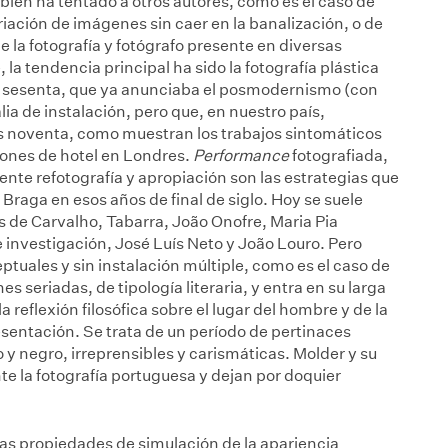
mbién ha tentado a otros autores, como es el caso de
riación de imágenes sin caer en la banalización, o de
la fotografía y fotógrafo presente en diversas
la tendencia principal ha sido la fotografía plástica
os sesenta, que ya anunciaba el posmodernismo (con
ia de instalación, pero que, en nuestro país,
s noventa, como muestran los trabajos sintomáticos
ciones de hotel en Londres.
Performance
fotografiada,
ente refotografía y apropiación son las estrategias que
Braga en esos años de final de siglo. Hoy se suele
s de Carvalho, Tabarra, João Onofre, Maria Pia
de investigación, José Luís Neto y João Louro. Pero
ales y sin instalación múltiple, como es el caso de
 seriadas, de tipología literaria, y entra en su larga
 reflexión filosófica sobre el lugar del hombre y de la
resentación. Se trata de un período de pertinaces
y negro, irreprensibles y carismáticas. Molder y su
 la fotografía portuguesa y dejan por doquier
as propiedades de simulación de la apariencia