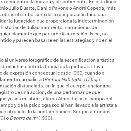
ra concentrar la mirada y el sentimiento. En esta línea
ónio Júlio Duarte, Danilo Pavone o André Cepeda, más
as obras el simbolismo de la recuperación funciona
lidar la fugacidad que proporciona la indeterminación
 o historias de Julião Sarmento, narraciones de
uier elemento que perturbe la atracción física, no
ntido y parecen basarse en las estrategias y no en el
 al universo fotográfico de la escenificación artística
e «luchar contra la tiranía de la pintura». Lleva
vo de expresión conceptual desde 1969, cuando el
amente surrealista (
Pintura Habitada o Dibujo
entación distanciada, en la que el cuerpo funcionaba
 registro de una acción, de una performance que
«que yo sea mi obra», afirma Almeida; en el campo del
empo y de la psicología social han llevado a la artista a
con el recelo de la contaminación. Surgen entonces
79) o
Dentro de mí
(1999).