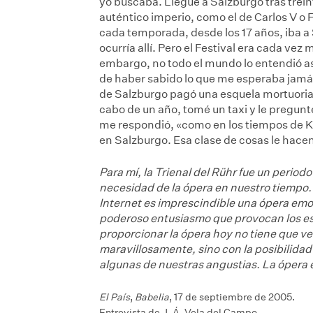
yo buscaba. Llegué a Salzburgo tras trei
auténtico imperio, como el de Carlos V o 
cada temporada, desde los 17 años, iba a 
ocurría allí. Pero el Festival era cada ve
embargo, no todo el mundo lo entendió así
de haber sabido lo que me esperaba jamá
de Salzburgo pagó una esquela mortuoria 
cabo de un año, tomé un taxi y le pregunt
me respondió, «como en los tiempos de Ka
en Salzburgo. Esa clase de cosas le hac
Para mí, la Trienal del Rühr fue un period
necesidad de la ópera en nuestro tiempo. 
Internet es imprescindible una ópera emoc
poderoso entusiasmo que provocan los est
proporcionar la ópera hoy no tiene que v
maravillosamente, sino con la posibilidad
algunas de nuestras angustias. La ópera 
El País
,
Babelia
, 17 de septiembre de 2005.
Entrevista de J. Á. Vela del Campo.