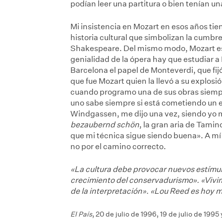
podían leer una partitura o bien tenían u
Mi insistencia en Mozart en esos años ti
historia cultural que simbolizan la cumbr
Shakespeare. Del mismo modo, Mozart es
genialidad de la ópera hay que estudiar
Barcelona el papel de Monteverdi, que fijó
que fue Mozart quien la llevó a su explosi
cuando programo una de sus obras siempr
uno sabe siempre si está cometiendo un
Windgassen, me dijo una vez, siendo yo m
bezaubernd schön
, la gran aria de Tami
que mi técnica sigue siendo buena». A mí
no por el camino correcto.
«La cultura debe provocar nuevos estímul
crecimiento del conservadurismo». «Vivim
de la interpretación». «Lou Reed es hoy 
El País
, 20 de julio de 1996, 19 de julio de 199