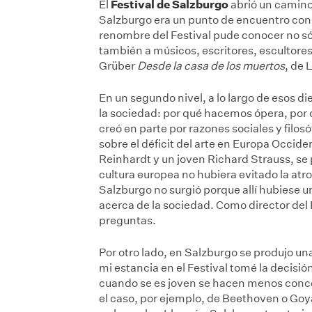
Festival de Salzburgo
El
abrió un camino 
Salzburgo era un punto de encuentro con 
renombre del Festival pude conocer no só
también a músicos, escritores, escultore
Grüber
Desde la casa de los muertos
, de 
En un segundo nivel, a lo largo de esos d
la sociedad: por qué hacemos ópera, por
creó en parte por razones sociales y filosóf
sobre el déficit del arte en Europa Occi
Reinhardt y un joven Richard Strauss, se
cultura europea no hubiera evitado la atro
Salzburgo no surgió porque allí hubiese un
acerca de la sociedad. Como director del
preguntas.
Por otro lado, en Salzburgo se produjo una
mi estancia en el Festival tomé la decisi
cuando se es joven se hacen menos conces
el caso, por ejemplo, de Beethoven o Goya.