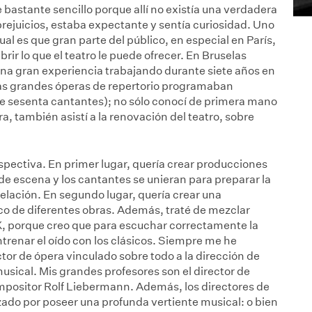
e bastante sencillo porque allí no existía una verdadera
 prejuicios, estaba expectante y sentía curiosidad. Uno
al es que gran parte del público, en especial en París,
rir lo que el teatro le puede ofrecer. En Bruselas
una gran experiencia trabajando durante siete años en
as grandes óperas de repertorio programaban
de sesenta cantantes); no sólo conocí de primera mano
ra, también asistí a la renovación del teatro, sobre
rspectiva. En primer lugar, quería crear producciones
 de escena y los cantantes se unieran para preparar la
lación. En segundo lugar, quería crear una
o de diferentes obras. Además, traté de mezclar
XX, porque creo que para escuchar correctamente la
trenar el oído con los clásicos. Siempre me he
ctor de ópera vinculado sobre todo a la dirección de
sical. Mis grandes profesores son el director de
mpositor Rolf Liebermann. Además, los directores de
ado por poseer una profunda vertiente musical: o bien