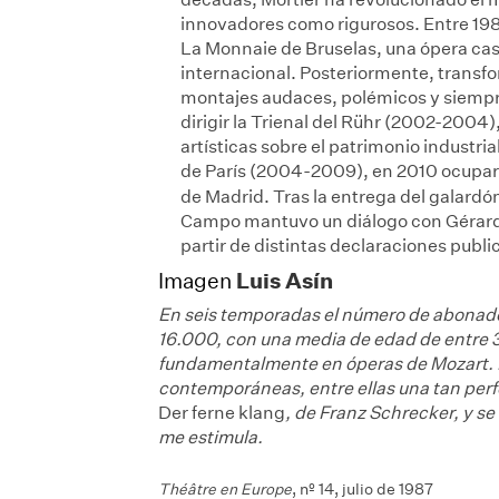
innovadores como rigurosos. Entre 1981 
La Monnaie de Bruselas, una ópera cas
internacional. Posteriormente, transfo
montajes audaces, polémicos y siempr
dirigir la Trienal del Rühr (2002-2004)
artísticas sobre el patrimonio industria
de París (2004-2009), en 2010 ocupará 
de Madrid. Tras la entrega del galardó
Campo mantuvo un diálogo con Gérard M
partir de distintas declaraciones publ
Luis Asín
Imagen
En seis temporadas el número de abonad
16.000, con una media de edad de entre 30
fundamentalmente en óperas de Mozart. 
contemporáneas, entre ellas una tan per
Der ferne klang
, de Franz Schrecker, y s
me estimula.
Théâtre en Europe
, nº 14, julio de 1987