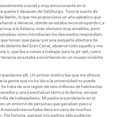
sionalmente crucial y muy emocionante en lo
quería ir después de Salzburgo. Tuve la suerte de
de Berlín, lo que me proporcionó un año sabático que
nvitaron a Venecia, donde se estaba reconstruyendo La
ba muy a la italiana, eran siempre muy amables, pero
eguntabas cómo introducían los decorados respondían:
que tenían que pasar por una pequeña abertura de
do delante del Gran Canal, observé todo aquello y me
ía ir, que iba a volver a trabajar para la
jet-set
, como
 Venecia se estaba convirtiendo en un museo viviente
í quedarme allí. Un primer motivo fue que me ofrecía
ue la gente que no ha ido a la universidad no puede
Se trata de una región de seis millones de habitantes
arados y una juventud un tanto a la deriva, así que
milia de trabajadores. Mi padre era proletario en el
é en un entorno de personas que ganaban poco y
. A menudo escuchaba decir en casa de muchos
s». Por fortuna, aunque mis padres sólo pudieron