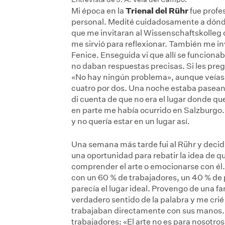
Trienal del Rühr
Mi época en la
fue profe
personal. Medité cuidadosamente a dónde 
que me invitaran al Wissenschaftskolleg 
me sirvió para reflexionar. También me i
Fenice. Enseguida vi que allí se funciona
no daban respuestas precisas. Si les pr
«No hay ningún problema», aunque veías 
cuatro por dos. Una noche estaba pasean
di cuenta de que no era el lugar donde quer
en parte me había ocurrido en Salzburgo.
y no quería estar en un lugar así.
Una semana más tarde fui al Rühr y decid
una oportunidad para rebatir la idea de q
comprender el arte o emocionarse con él. 
con un 60 % de trabajadores, un 40 % de p
parecía el lugar ideal. Provengo de una fa
verdadero sentido de la palabra y me cri
trabajaban directamente con sus manos
trabajadores: «El arte no es para nosotro