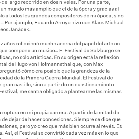
de largo recorrido en dos niveles. Por una parte,
un mundo más amplio que el de la ópera y gracias al
lo a todos los grandes compositores de mi época, sino
s… Por ejemplo, Eduardo Arroyo hizo con Klaus
Michael
Leos Janácek.
iez años reflexioné mucho acerca del papel del arte en
 qué compone un músico… El Festival de Salzburgo se
icas, no sólo artísticas. En su origen está la reflexión
dental de Hugo von Hofmannsthal que, con Max
 preguntó cómo era posible que la grandeza de la
cidad de la Primera Guerra Mundial. El Festival de
 gran castillo, sino a partir de un cuestionamiento
 Festival, me sentía obligado a plantearme las mismas
 ruptura en mi propia carrera. A partir de la mitad de
ón de dejar de hacer concesiones. Siempre se dice que
iones, pero yo creo que más bien ocurre al revés. Es
 Así, el Festival se convirtió cada vez más en lo que