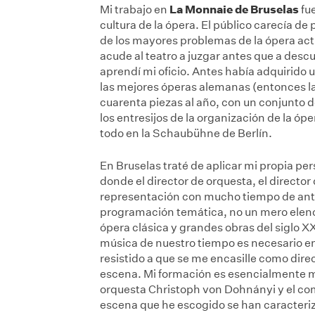
La Monnaie de Bruselas
Mi trabajo en
fu
cultura de la ópera. El público carecía de
de los mayores problemas de la ópera actu
acude al teatro a juzgar antes que a descub
aprendí mi oficio. Antes había adquirido 
las mejores óperas alemanas (entonces l
cuarenta piezas al año, con un conjunto 
los entresijos de la organización de la ópe
todo en la Schaubühne de Berlín.
En Bruselas traté de aplicar mi propia pe
donde el director de orquesta, el director
representación con mucho tiempo de ante
programación temática, no un mero elenc
ópera clásica y grandes obras del siglo 
música de nuestro tiempo es necesario en
resistido a que se me encasille como dire
escena. Mi formación es esencialmente mu
orquesta Christoph von Dohnányi y el co
escena que he escogido se han caracteriz