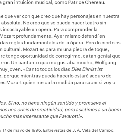
na gran intuición musical, como Patrice Chéreau.
ene que ver con que creo que hay personajes en nuestra
e absoluta. No creo que se pueda hacer teatro sin
 insoslayable en ópera. Para comprender la
 a Mozart profundamente. Ayer mismo defendí en
 las reglas fundamentales de la ópera. Pero lo cierto es
ón cultural. Mozart es para mí una piedra de toque,
e tengo oportunidad de corregirme, es tan genial que
 error. Un cantante que me gustaba mucho, Wolfgang
uy joven: «Canto todos los días
Dies Bilnist ist
no, porque mientras pueda hacerlo estaré seguro de
 es Mozart quien me da la medida para saber si voy o
os. Si no, no tiene ningún sentido y promueve el
os una crisis de creatividad, pero asistimos a un boom
mucho más interesante que Pavarotti».
5 y 17 de mayo de 1996. Entrevistas de J. Á. Vela del Campo.