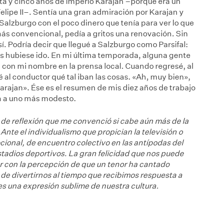
nta y cinco años de imperio Karajan –porque era un
Felipe II–. Sentía una gran admiración por Karajan y
Salzburgo con el poco dinero que tenía para ver lo que
z más convencional, pedía a gritos una renovación. Sin
. Podría decir que llegué a Salzburgo como Parsifal:
s hubiese ido. En mi última temporada, alguna gente
con mi nombre en la prensa local. Cuando regresé, al
é al conductor qué tal iban las cosas. «Ah, muy bien»,
rajan». Ése es el resumen de mis diez años de trabajo
en a uno más modesto.
o de reflexión que me convenció si cabe aún más de la
Ante el individualismo que propician la televisión o
ional, de encuentro colectivo en las antípodas del
adios deportivos. La gran felicidad que nos puede
er con la percepción de que un tenor ha cantado
 de divertirnos al tiempo que recibimos respuesta a
es una expresión sublime de nuestra cultura.