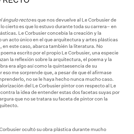
 ángulo recto
es que nos devuelve al Le Corbusier de
o cierto es que lo estuvo durante toda su carrera– en
plásticas. Le Corbusier concebía la creación y la
 un acto único en el que arquitectura y artes plásticas
en este caso, abarca también la literatura. No
n poema escrito por el propio Le Corbusier, una especie
uzan la reflexión sobre la arquitectura, el poema y la
bra era algo así como la quintaesencia de su
r eso me sorprende que, a pesar de que él afirmase
omprenderlo, no se le haya hecho nunca mucho caso.
alorización del Le Corbusier pintor con respecto al Le
 contra la idea de entender estas dos facetas suyas por
rgura que no se tratara su faceta de pintor con la
quitecto.
Corbusier ocultó su obra plástica durante mucho