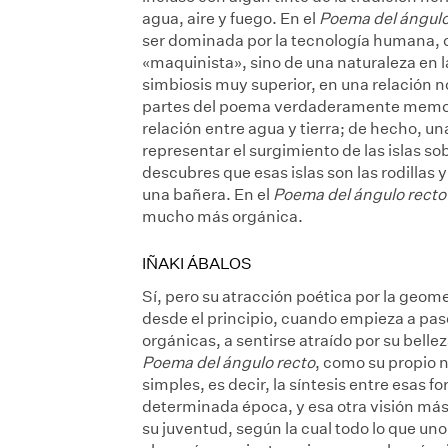
agua, aire y fuego. En el
Poema del ángulo
ser dominada por la tecnología humana, 
«maquinista», sino de una naturaleza en la
simbiosis muy superior, en una relación n
partes del poema verdaderamente memorab
relación entre agua y tierra; de hecho, u
representar el surgimiento de las islas sob
descubres que esas islas son las rodillas 
una bañera. En el
Poema del ángulo recto
mucho más orgánica.
IÑAKI ÁBALOS
Sí, pero su atracción poética por la geome
desde el principio, cuando empieza a pase
orgánicas, a sentirse atraído por su bellez
Poema del ángulo recto
, como su propio 
simples, es decir, la síntesis entre esas 
determinada época, y esa otra visión más 
su juventud, según la cual todo lo que uno