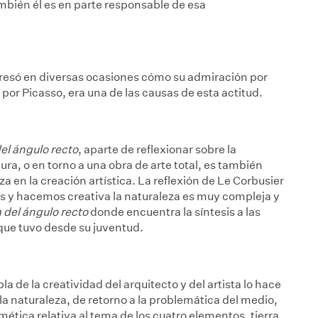
mbién él es en parte responsable de esa
xpresó en diversas ocasiones cómo su admiración por
 por Picasso, era una de las causas de esta actitud.
l ángulo recto
, aparte de reflexionar sobre la
atura, o en torno a una obra de arte total, es también
za en la creación artística. La reflexión de Le Corbusier
 y hacemos creativa la naturaleza es muy compleja y
del ángulo recto
donde encuentra la síntesis a las
 que tuvo desde su juventud.
 de la creatividad del arquitecto y del artista lo hace
la naturaleza, de retorno a la problemática del medio,
mética relativa al tema de los cuatro elementos, tierra,