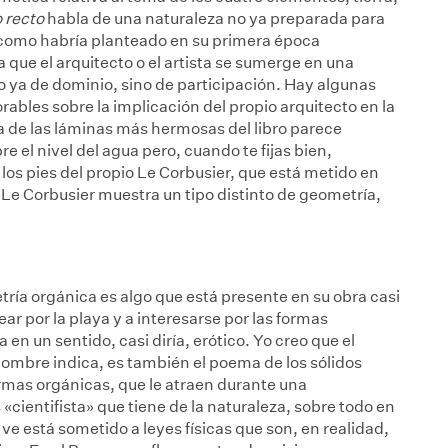
 recto
habla de una naturaleza no ya preparada para
como habría planteado en su primera época
 que el arquitecto o el artista se sumerge en una
o ya de dominio, sino de participación. Hay algunas
les sobre la implicación del propio arquitecto en la
na de las láminas más hermosas del libro parece
re el nivel del agua pero, cuando te fijas bien,
y los pies del propio Le Corbusier, que está metido en
Le Corbusier muestra un tipo distinto de geometría,
tría orgánica es algo que está presente en su obra casi
ar por la playa y a interesarse por las formas
a en un sentido, casi diría, erótico. Yo creo que el
nombre indica, es también el poema de los sólidos
formas orgánicas, que le atraen durante una
«cientifista» que tiene de la naturaleza, sobre todo en
 ve está sometido a leyes físicas que son, en realidad,