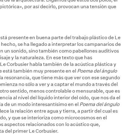
«pictórica», por así decirlo, provocan una tensión que
está presente en buena parte del trabajo plástico de Le
e hecho, se ha llegado a interpretar los campanarios de
 un sonido, sino también como pabellones auditivos
saje y la naturaleza. En ese texto que has
Le Corbusier habla también de la acústica plástica y
e está también muy presente en el
Poema del ángulo
 la resonancia, que tiene más que ver con ese segundo
ienza no sólo a ver y a captar el mundo a través del
e otro sentido, menos controlable o mensurable, que es
cia al nivel del líquido interior del oído, que nos da el
rda de un modo interesantísimo en el
Poema del ángulo
lece la relación entre agua y tierra, a partir del cual es
do, y que se interioriza como microcosmos en el
los aspectos relacionados con lo acústico que,
a del primer Le Corbusier.