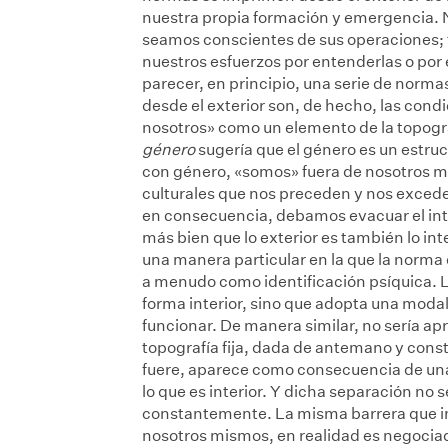
nuestra propia formación y emergencia. 
seamos conscientes de sus operaciones; tr
nuestros esfuerzos por entenderlas o por 
parecer, en principio, una serie de nor
desde el exterior son, de hecho, las con
nosotros» como un elemento de la topogra
género
sugería que el género es un estru
con género, «somos» fuera de nosotros m
culturales que nos preceden y nos exceden
en consecuencia, debamos evacuar el inte
más bien que lo exterior es también lo in
una manera particular en la que la norma 
a menudo como identificación psíquica. L
forma interior, sino que adopta una modal
funcionar. De manera similar, no sería ap
topografía fija, dada de antemano y consti
fuere, aparece como consecuencia de una 
lo que es interior. Y dicha separación no
constantemente. La misma barrera que 
nosotros mismos, en realidad es negociada