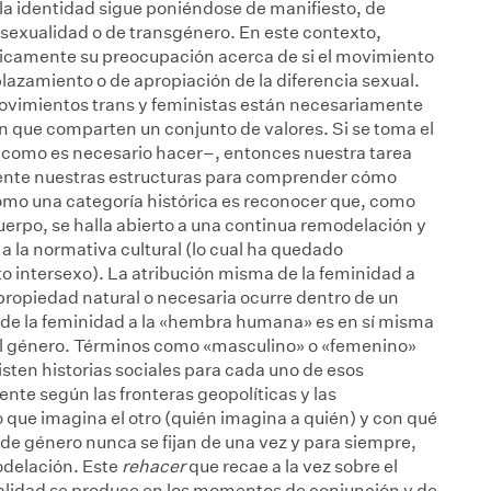
e la identidad sigue poniéndose de manifiesto, de
sexualidad o de transgénero. En este contexto,
icamente su preocupación acerca de si el movimiento
plazamiento o de apropiación de la diferencia sexual.
 movimientos trans y feministas están necesariamente
n que comparten un conjunto de valores. Si se toma el
l como es necesario hacer–, entonces nuestra tarea
mente nuestras estructuras para comprender cómo
omo una categoría histórica es reconocer que, como
erpo, se halla abierto a una continua remodelación y
a la normativa cultural (lo cual ha quedado
 intersexo). La atribución misma de la feminidad a
propiedad natural o necesaria ocurre dentro de un
de la feminidad a la «hembra humana» es en sí misma
l género. Términos como «masculino» o «femenino»
sten historias sociales para cada uno de esos
nte según las fronteras geopolíticas y las
 que imagina el otro (quién imagina a quién) y con qué
 de género nunca se fijan de una vez y para siempre,
delación. Este
rehacer
que recae a la vez sobre el
ualidad se produce en los momentos de conjunción y de