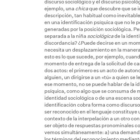
discurso sociológico y el discurso psicol
ejemplo, una
chica
que descubre que se i
descripción, tan habitual como inevitabl
en una identificación psíquica que no le 
generadas por la posición sociológica. P
separada a la niña
sociológica
de la ident
discordancia? ¿Puede decirse en un mom
necesita un desplazamiento en la manera
esto es lo que sucede, por ejemplo, cua
momento de entrega de la solicitud de ca
dos actos: el primero es un acto de auton
alguien, un dirigirse a un «tú» a quien se
ese momento, no se puede hablar de la i
psíquica, como algo que se consuma de m
identidad sociológica o de una escena soci
identificación cobra forma como discurso 
ser reconocido en el lenguaje constituye u
contexto de la interpelación a un otro co
ser objeto de respuestas pronominales co
vemos simultáneamente: a) una demanda 
los términos del reconocimiento mediante