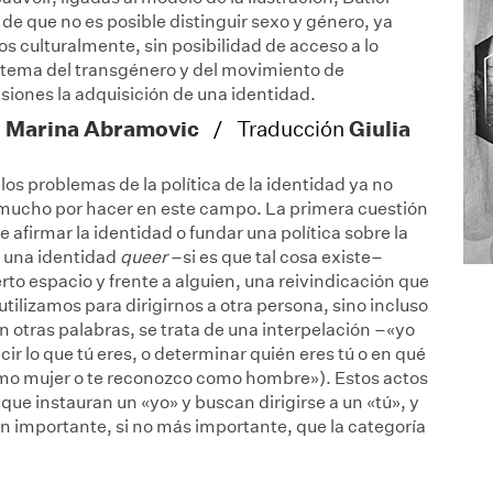
 de que no es posible distinguir sexo y género, ya
s culturalmente, sin posibilidad de acceso a lo
 el tema del transgénero y del movimiento de
siones la adquisición de una identidad.
Marina Abramovic
Giulia
n
/ Traducción
os problemas de la política de la identidad ya no
a mucho por hacer en este campo. La primera cuestión
e afirmar la identidad o fundar una política sobre la
 una identidad
queer
–si es que tal cosa existe–
rto espacio y frente a alguien, una reivindicación que
utilizamos para dirigirnos a otra persona, sino incluso
 otras palabras, se trata de una interpelación –«yo
ecir lo que tú eres, o determinar quién eres tú o en qué
mo mujer o te reconozco como hombre»). Estos actos
que instauran un «yo» y buscan dirigirse a un «tú», y
n importante, si no más importante, que la categoría