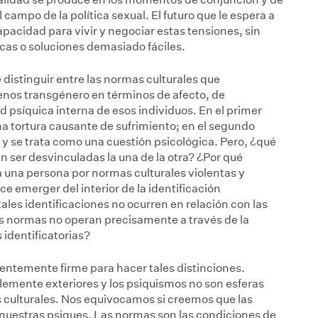
campo de la política sexual. El futuro que le espera a
apacidad para vivir y negociar estas tensiones, sin
cas o soluciones demasiado fáciles.
distinguir entre las normas culturales que
enos transgénero en términos de afecto, de
ad psíquica interna de esos individuos. En el primer
 tortura causante de sufrimiento; en el segundo
a y se trata como una cuestión psicológica. Pero, ¿qué
 ser desvinculadas la una de la otra? ¿Por qué
a una persona por normas culturales violentas y
e emerger del interior de la identificación
les identificaciones no ocurren en relación con las
 normas no operan precisamente a través de la
s identificatorias?
cientemente firme para hacer tales distinciones.
emente exteriores y los psiquismos no son esferas
s culturales. Nos equivocamos si creemos que las
nuestras psiques. Las normas son las condiciones de