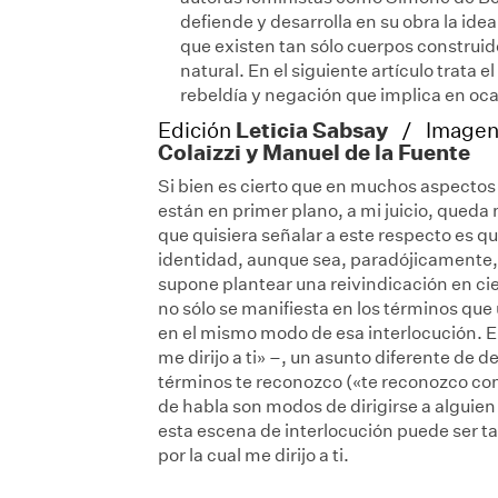
defiende y desarrolla en su obra la idea
que existen tan sólo cuerpos construido
natural. En el siguiente artículo trata
rebeldía y negación que implica en oca
Leticia Sabsay
Edición
/ Image
Colaizzi y Manuel de la Fuente
Si bien es cierto que en muchos aspectos l
están en primer plano, a mi juicio, qued
que quisiera señalar a este respecto es qu
identidad, aunque sea, paradójicamente,
supone plantear una reivindicación en cie
no sólo se manifiesta en los términos que 
en el mismo modo de esa interlocución. En
me dirijo a ti» –, un asunto diferente de d
términos te reconozco («te reconozco co
de habla son modos de dirigirse a alguien 
esta escena de interlocución puede ser ta
por la cual me dirijo a ti.