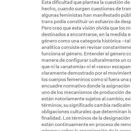
Esta dificultad que plantea la cuestión d
hecho, cuando surgen cuestiones de tran
algunas feministas han manifestado públ
trans podía constituir un esfuerzo de des
Pero creo que esta visión olvida que los
destinados a encontrarse, en la medida e
género como una categoría histórica –ta
analítica consiste en revisar constante
funciona el género. Entender el género c
manera de configurar culturalmente un cu
que ni la «anatomía» ni el «sexo» escapan 
claramente demostrado por el movimiento
los cuerpos femeninos como si fuera una 
encuadre normativo donde la asignación 
uno de los mecanismos de producción de
están notoriamente sujetos al cambio; exi
términos; su significado cambia radicalme
obligaciones culturales que determinan lo
finalidad. Los términos de la designación
están continuamente en proceso de remo
género y sobre la organización de la sex