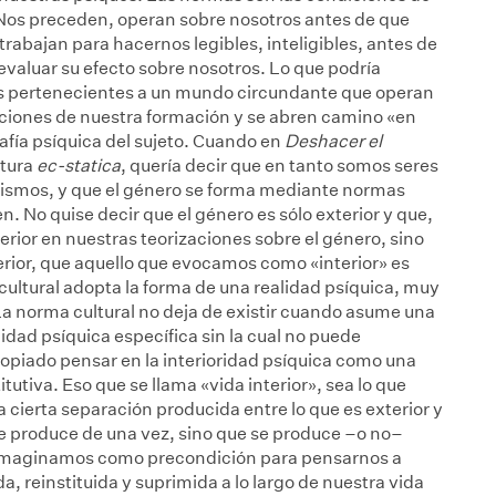
Nos preceden, operan sobre nosotros antes de que
abajan para hacernos legibles, inteligibles, antes de
evaluar su efecto sobre nosotros. Lo que podría
mas pertenecientes a un mundo circundante que operan
diciones de nuestra formación y se abren camino «en
fía psíquica del sujeto. Cuando en
Deshacer el
ctura
ec-statica
, quería decir que en tanto somos seres
ismos, y que el género se forma mediante normas
. No quise decir que el género es sólo exterior y que,
rior en nuestras teorizaciones sobre el género, sino
terior, que aquello que evocamos como «interior» es
cultural adopta la forma de una realidad psíquica, muy
a norma cultural no deja de existir cuando asume una
idad psíquica específica sin la cual no puede
ropiado pensar en la interioridad psíquica como una
tutiva. Eso que se llama «vida interior», sea lo que
cierta separación producida entre lo que es exterior y
 se produce de una vez, sino que se produce –o no–
imaginamos como precondición para pensarnos a
, reinstituida y suprimida a lo largo de nuestra vida