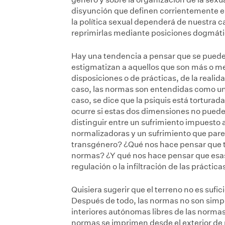
disyunción que definen corrientemente el 
la política sexual dependerá de nuestra c
reprimirlas mediante posiciones dogmáti
Hay una tendencia a pensar que se puede 
estigmatizan a aquellos que son más o m
disposiciones o de prácticas, de la realid
caso, las normas son entendidas como una
caso, se dice que la psiquis está torturad
ocurre si estas dos dimensiones no pueden
distinguir entre un sufrimiento impuesto 
normalizadoras y un sufrimiento que parec
transgénero? ¿Qué nos hace pensar que ta
normas? ¿Y qué nos hace pensar que esas
regulación o la infiltración de las práctica
Quisiera sugerir que el terreno no es sufi
Después de todo, las normas no son simpl
interiores autónomas libres de las norma
normas se imprimen desde el exterior de 