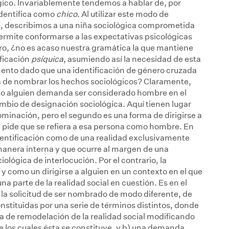
ógico. Invariablemente tendemos a hablar de, por
dentifica como
chico
. Al utilizar este modo de
e, describimos a una niña sociológica comprometida
permite conformarse a las expectativas psicológicas
ero, ¿no es acaso nuestra gramática la que mantiene
ificación
psíquica
, asumiendo así la necesidad de esta
ento dado que una identificación de género cruzada
 de nombrar los hechos sociológicos? Claramente,
ndo alguien demanda ser considerado hombre en el
mbio de designación sociológica. Aquí tienen lugar
ominación, pero el segundo es una forma de dirigirse a
 le pide que se refiera a esa persona como hombre. En
dentificación como de una realidad exclusivamente
anera interna y que ocurre al margen de una
ológica de interlocución. Por el contrario, la
y como un dirigirse a alguien en un contexto en el que
na parte de la realidad social en cuestión. Es en el
n la solicitud de ser nombrado de modo diferente, de
nstituidas por una serie de términos distintos, donde
de remodelación de la realidad social modificando
 los cuales ésta se constituye, y b) una demanda