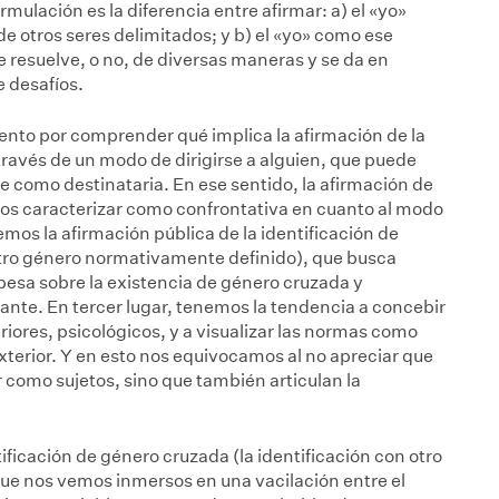
rmulación es la diferencia entre afirmar: a) el «yo»
de otros seres delimitados; y b) el «yo» como ese
 resuelve, o no, de diversas maneras y se da en
e desafíos.
nto por comprender qué implica la afirmación de la
 través de un modo de dirigirse a alguien, que puede
e como destinataria. En ese sentido, la afirmación de
mos caracterizar como confrontativa en cuanto al modo
nemos la afirmación pública de la identificación de
 otro género normativamente definido), que busca
pesa sobre la existencia de género cruzada y
nte. En tercer lugar, tenemos la tendencia a concebir
iores, psicológicos, y a visualizar las normas como
erior. Y en esto nos equivocamos al no apreciar que
 como sujetos, sino que también articulan la
ficación de género cruzada (la identificación con otro
ue nos vemos inmersos en una vacilación entre el