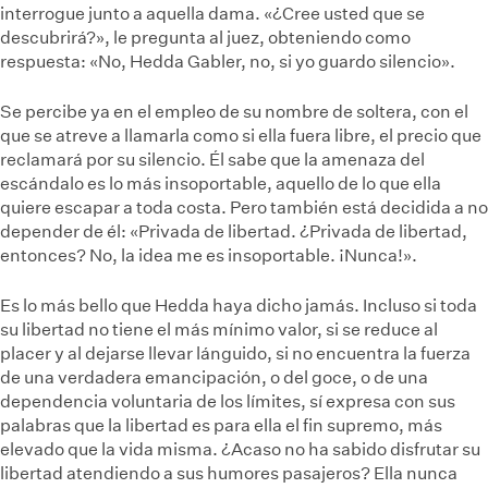
interrogue junto a aquella dama. «¿Cree usted que se
descubrirá?», le pregunta al juez, obteniendo como
respuesta: «No, Hedda Gabler, no, si yo guardo silencio».
Se percibe ya en el empleo de su nombre de soltera, con el
que se atreve a llamarla como si ella fuera libre, el precio que
reclamará por su silencio. Él sabe que la amenaza del
escándalo es lo más insoportable, aquello de lo que ella
quiere escapar a toda costa. Pero también está decidida a no
depender de él: «Privada de libertad. ¿Privada de libertad,
entonces? No, la idea me es insoportable. ¡Nunca!».
Es lo más bello que Hedda haya dicho jamás. Incluso si toda
su libertad no tiene el más mínimo valor, si se reduce al
placer y al dejarse llevar lánguido, si no encuentra la fuerza
de una verdadera emancipación, o del goce, o de una
dependencia voluntaria de los límites, sí expresa con sus
palabras que la libertad es para ella el fin supremo, más
elevado que la vida misma. ¿Acaso no ha sabido disfrutar su
libertad atendiendo a sus humores pasajeros? Ella nunca