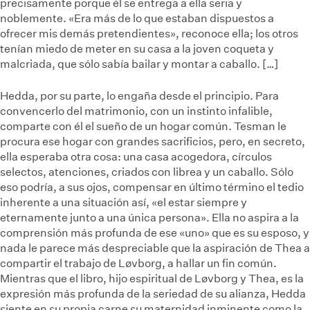
precisamente porque él se entrega a ella seria y
noblemente. «Era más de lo que estaban dispuestos a
ofrecer mis demás pretendientes», reconoce ella; los otros
tenían miedo de meter en su casa a la joven coqueta y
malcriada, que sólo sabía bailar y montar a caballo. […]
Hedda, por su parte, lo engaña desde el principio. Para
convencerlo del matrimonio, con un instinto infalible,
comparte con él el sueño de un hogar común. Tesman le
procura ese hogar con grandes sacrificios, pero, en secreto,
ella esperaba otra cosa: una casa acogedora, círculos
selectos, atenciones, criados con librea y un caballo. Sólo
eso podría, a sus ojos, compensar en último término el tedio
inherente a una situación así, «el estar siempre y
eternamente junto a una única persona». Ella no aspira a la
comprensión más profunda de ese «uno» que es su esposo, y
nada le parece más despreciable que la aspiración de Thea a
compartir el trabajo de Løvborg, a hallar un fin común.
Mientras que el libro, hijo espiritual de Løvborg y Thea, es la
expresión más profunda de la seriedad de su alianza, Hedda
siente en su propia carne su maternidad inminente como la