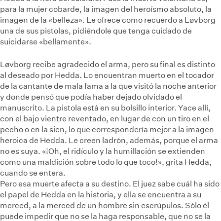
para la mujer cobarde, la imagen del heroísmo absoluto, la
imagen de la «belleza». Le ofrece como recuerdo a Løvborg
una de sus pistolas, pidiéndole que tenga cuidado de
suicidarse «bellamente».
Løvborg recibe agradecido el arma, pero su final es distinto
al deseado por Hedda. Lo encuentran muerto en el tocador
de la cantante de mala fama a la que visitó la noche anterior
y donde pensó que podía haber dejado olvidado el
manuscrito. La pistola está en su bolsillo interior. Yace allí,
con el bajo vientre reventado, en lugar de con un tiro en el
pecho o en la sien, lo que correspondería mejor a la imagen
heroica de Hedda. Le creen ladrón, además, porque el arma
no es suya. «¡Oh, el ridículo y la humillación se extienden
como una maldición sobre todo lo que toco!», grita Hedda,
cuando se entera.
Pero esa muerte afecta a su destino. El juez sabe cuál ha sido
el papel de Hedda en la historia, y ella se encuentra a su
merced, a la merced de un hombre sin escrúpulos. Sólo él
puede impedir que no se la haga responsable, que no se la