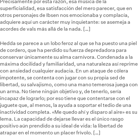
Precisamente por esta razón, esa música de la
superficialidad, esa satisfacción del mero parecer, que en
otros personajes de Ibsen nos emocionaba y complacía,
adquiere aquí un carácter muy inquietante: se asemeja a
acordes de vals más allá de la nada. […]
Hedda se parece a un lobo feroz al que se ha puesto una piel
de cordero, que ha perdido su fuerza depredadora para
conservar únicamente su alma carnívora. Condenada a la
máxima docilidad y familiaridad, una naturaleza así reprime
con ansiedad cualquier audacia. En un ataque de cólera
impotente, se contenta con jugar con su propia sed de
libertad, su salvajismo, como una mano temerosa juega con
un arma. No tiene ningún objetivo y, de tenerlo, sería
incapaz de lograrlo; por eso tiene que contentarse con el
juguete que, al menos, la ayuda a soportar el tedio de una
inactividad completa. «Me quedo ahí y disparo al aire» es su
lema. La capacidad de dejarse llevar es el único rasgo
positivo aún prendido a su ideal de vida: la libertad de
atrapar en el momento un placer frívolo. […]