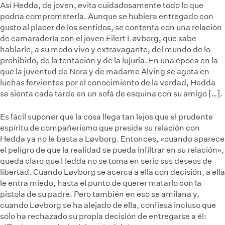
Así Hedda, de joven, evita cuidadosamente todo lo que
podría comprometerla. Aunque se hubiera entregado con
gusto al placer de los sentidos, se contenta con una relación
de camaradería con el joven Eilert Løvborg, que sabe
hablarle, a su modo vivo y extravagante, del mundo de lo
prohibido, de la tentación y de la lujuria. En una época en la
que la juventud de Nora y de madame Alving se agota en
luchas fervientes por el conocimiento de la verdad, Hedda
se sienta cada tarde en un sofá de esquina con su amigo […].
Es fácil suponer que la cosa llega tan lejos que el prudente
espíritu de compañerismo que preside su relación con
Hedda ya no le basta a Løvborg. Entonces, «cuando aparece
el peligro de que la realidad se pueda infiltrar en su relación»,
queda claro que Hedda no se toma en serio sus deseos de
libertad. Cuando Løvborg se acerca a ella con decisión, a ella
le entra miedo, hasta el punto de querer matarlo con la
pistola de su padre. Pero también en eso se amilana y,
cuando Løvborg se ha alejado de ella, confiesa incluso que
sólo ha rechazado su propia decisión de entregarse a él: