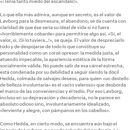
«¡Tenía tanto miedo del escándalo!».
Lo que ella más admira, aunque en secreto, es el valor de
Løvborg para la desmesura, el abandono; se da cuenta con
claridad de que ése sería su ideal de vida si no fuera
«horriblemente cobarde» para permitirse algo así. «Sí, el
valor, sí. ¡Si lo tuviera…!», se queja. El valor de despreciarlo
todo y de despojarse de todo lo que constituye su
personalidad como un corsé opresor: la medida justa, el
atuendo impecable, la apariencia estética de la forma
socialmente válida. No puede salir de esa cárcel estrecha,
está condenada por su debilidad a seguir siendo la dócil
Hedda, colmada de salvajes deseos, para quien «un destello
de belleza involuntaria» es el «acto valeroso» que desborda
el marco de las conveniencias y el tedio. Por eso Løvborg,
incluso en su depravación y decadencia, no le parece en
absoluto odioso sino, involuntariamente idealizado,
«ferviente y alegre, con pámpanos en los cabellos».
Como Hedda, en cierto modo, se encuentra aún bajo el