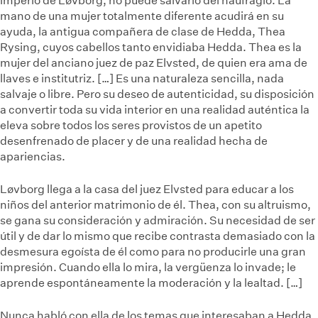
imperio de Løvborg, no puede salvarlo del naufragio. La
mano de una mujer totalmente diferente acudirá en su
ayuda, la antigua compañera de clase de Hedda, Thea
Rysing, cuyos cabellos tanto envidiaba Hedda. Thea es la
mujer del anciano juez de paz Elvsted, de quien era ama de
llaves e institutriz. […] Es una naturaleza sencilla, nada
salvaje o libre. Pero su deseo de autenticidad, su disposición
a convertir toda su vida interior en una realidad auténtica la
eleva sobre todos los seres provistos de un apetito
desenfrenado de placer y de una realidad hecha de
apariencias.
Løvborg llega a la casa del juez Elvsted para educar a los
niños del anterior matrimonio de él. Thea, con su altruismo,
se gana su consideración y admiración. Su necesidad de ser
útil y de dar lo mismo que recibe contrasta demasiado con la
desmesura egoísta de él como para no producirle una gran
impresión. Cuando ella lo mira, la vergüenza lo invade; le
aprende espontáneamente la moderación y la lealtad. […]
Nunca habló con ella de los temas que interesaban a Hedda,