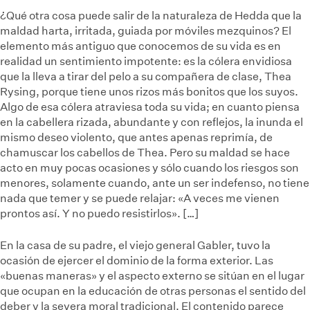
¿Qué otra cosa puede salir de la naturaleza de Hedda que la
maldad harta, irritada, guiada por móviles mezquinos? El
elemento más antiguo que conocemos de su vida es en
realidad un sentimiento impotente: es la cólera envidiosa
que la lleva a tirar del pelo a su compañera de clase, Thea
Rysing, porque tiene unos rizos más bonitos que los suyos.
Algo de esa cólera atraviesa toda su vida; en cuanto piensa
en la cabellera rizada, abundante y con reflejos, la inunda el
mismo deseo violento, que antes apenas reprimía, de
chamuscar los cabellos de Thea. Pero su maldad se hace
acto en muy pocas ocasiones y sólo cuando los riesgos son
menores, solamente cuando, ante un ser indefenso, no tiene
nada que temer y se puede relajar: «A veces me vienen
prontos así. Y no puedo resistirlos». […]
En la casa de su padre, el viejo general Gabler, tuvo la
ocasión de ejercer el dominio de la forma exterior. Las
«buenas maneras» y el aspecto externo se sitúan en el lugar
que ocupan en la educación de otras personas el sentido del
deber y la severa moral tradicional. El contenido parece