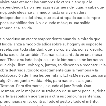
vivirá para atender los humores de otros. Sabe que la
dependencia bajo amenazas está fuera de lugar, y sabe que
no puede elevarse sin miedo hasta una verdadera
independencia del alma, que está atrapada para siempre
por sus debilidades. No le queda más que una salida:
renunciar a la vida.
Se produce un efecto sorprendente cuando la mirada que
Hedda lanza a modo de adiós sobre su hogar y su esposo le
revela, con toda claridad, que la propia vida, por así decirlo,
la ha excluido también. Tesman está sentado en una mesa
con Thea a su lado; bajo la luz de la lámpara están las notas
que dejó Eilert Løvborg y, juntos, se disponen a reconstruir la
obra destruida, todo lo exactamente que la memoria y la
colaboración de Thea les permitan. […] «¿Me necesitáis para
algo?», pregunta Hedda. «No, para nada», le asegura
Tesman. Para distraerse, le queda el juez Brack. Que
Tesman, en lo mejor de su trabajo y de su amor por ella, deba
darle la espalda y acercarse a otra es como una sentencia,
pronunciada en su contra. Todo el gesto y todo el mérito,