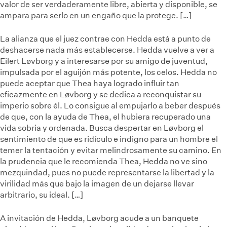
valor de ser verdaderamente libre, abierta y disponible, se
ampara para serlo en un engaño que la protege. […]
La alianza que el juez contrae con Hedda está a punto de
deshacerse nada más establecerse. Hedda vuelve a ver a
Eilert Løvborg y a interesarse por su amigo de juventud,
impulsada por el aguijón más potente, los celos. Hedda no
puede aceptar que Thea haya logrado influir tan
eficazmente en Løvborg y se dedica a reconquistar su
imperio sobre él. Lo consigue al empujarlo a beber después
de que, con la ayuda de Thea, el hubiera recuperado una
vida sobria y ordenada. Busca despertar en Løvborg el
sentimiento de que es ridículo e indigno para un hombre el
temer la tentación y evitar melindrosamente su camino. En
la prudencia que le recomienda Thea, Hedda no ve sino
mezquindad, pues no puede representarse la libertad y la
virilidad más que bajo la imagen de un dejarse llevar
arbitrario, su ideal. […]
A invitación de Hedda, Løvborg acude a un banquete