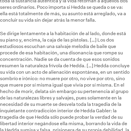
toda la sustancia auténtica y la vida retornan a aquellos dos
seres ordinarios. Poco importa si Hedda se queda o se va:
ella está totalmente de más, su asunto está arreglado, va a
concluir su vida sin dejar atrás la menor falla.
Se dirige lentamente a la habitación de al lado, donde está
su piano y, encima, la caja de las pistolas. […] Los dos
estudiosos escuchan una salvaje melodía de baile que
procede de esa habitación, una disonancia que rompe su
concentración. Nadie se da cuenta de que esos sonidos
resumen la naturaleza frívola de Hedda. […] Hedda concluye
su vida con un acto de alienación espontánea, en un sentido
sombrío e irónico: no muere por otro, no vive por otro, sino
que muere por sí misma igual que vivía por sí misma. En el
hecho de morir, delata sin embargo su pertenencia al grupo
de las naturalezas libres y salvajes, pues solamente en la
necesidad de su muerte se desvela toda la tragedia de la
inquietante contradicción interior de Hedda Gabler: la
tragedia de que Hedda sólo puede probar la verdad de su
libertad interior negándose ella misma, borrando la vida de
la Hedda sumisa y falsa, prisionera de su propia debilidad, la