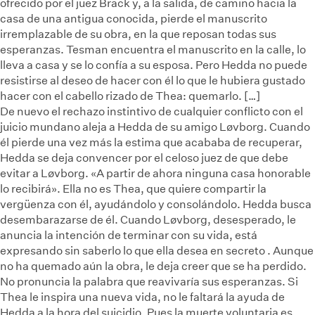
ofrecido por el juez Brack y, a la salida, de camino hacia la
casa de una antigua conocida, pierde el manuscrito
irremplazable de su obra, en la que reposan todas sus
esperanzas. Tesman encuentra el manuscrito en la calle, lo
lleva a casa y se lo confía a su esposa. Pero Hedda no puede
resistirse al deseo de hacer con él lo que le hubiera gustado
hacer con el cabello rizado de Thea: quemarlo. […]
De nuevo el rechazo instintivo de cualquier conflicto con el
juicio mundano aleja a Hedda de su amigo Løvborg. Cuando
él pierde una vez más la estima que acababa de recuperar,
Hedda se deja convencer por el celoso juez de que debe
evitar a Løvborg. «A partir de ahora ninguna casa honorable
lo recibirá». Ella no es Thea, que quiere compartir la
vergüenza con él, ayudándolo y consolándolo. Hedda busca
desembarazarse de él. Cuando Løvborg, desesperado, le
anuncia la intención de terminar con su vida, está
expresando sin saberlo lo que ella desea en secreto . Aunque
no ha quemado aún la obra, le deja creer que se ha perdido.
No pronuncia la palabra que reavivaría sus esperanzas. Si
Thea le inspira una nueva vida, no le faltará la ayuda de
Hedda a la hora del suicidio. Pues la muerte voluntaria es,