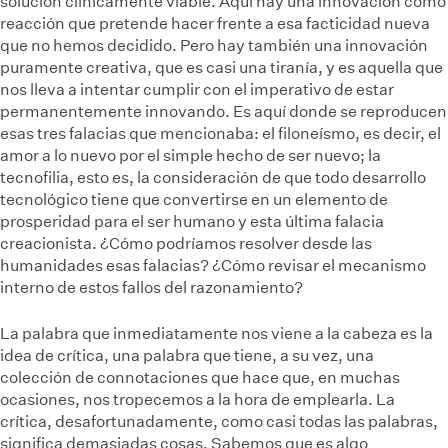
solución clínicamente viable. Aquí hay una innovación como
reacción que pretende hacer frente a esa facticidad nueva
que no hemos decidido. Pero hay también una innovación
puramente creativa, que es casi una tiranía, y es aquella que
nos lleva a intentar cumplir con el imperativo de estar
permanentemente innovando. Es aquí donde se reproducen
esas tres falacias que mencionaba: el filoneísmo, es decir, el
amor a lo nuevo por el simple hecho de ser nuevo; la
tecnofilia, esto es, la consideración de que todo desarrollo
tecnológico tiene que convertirse en un elemento de
prosperidad para el ser humano y esta última falacia
creacionista. ¿Cómo podríamos resolver desde las
humanidades esas falacias? ¿Cómo revisar el mecanismo
interno de estos fallos del razonamiento?
La palabra que inmediatamente nos viene a la cabeza es la
idea de crítica, una palabra que tiene, a su vez, una
colección de connotaciones que hace que, en muchas
ocasiones, nos tropecemos a la hora de emplearla. La
crítica, desafortunadamente, como casi todas las palabras,
significa demasiadas cosas. Sabemos que es algo