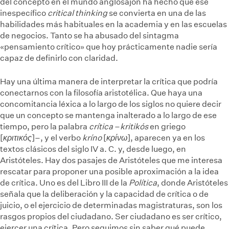
del concepto en el mundo anglosajón ha hecho que ese
inespecífico
critical thinking
se convierta en una de las
habilidades más habituales en la academia y en las escuelas
de negocios.
Tanto se ha abusado del sintagma
«pensamiento crítico» que hoy prácticamente nadie sería
capaz de definirlo con claridad.
Hay una última manera de interpretar la crítica que podría
conectarnos con la filosofía aristotélica. Que haya una
concomitancia léxica a lo largo de los siglos no quiere decir
que un concepto se mantenga inalterado a lo largo de ese
tiempo, pero la palabra
crítica
–
kritikós
en griego
[
κριτικός
]–, y el verbo
kríno
[
κρίνω
], aparecen ya en los
textos clásicos del siglo IV a. C. y, desde luego, en
Aristóteles. Hay dos pasajes de Aristóteles que me interesa
rescatar para proponer una posible aproximación a la idea
de crítica. Uno es del Libro III de la
Política
, donde Aristóteles
señala que la deliberación y la capacidad de crítica o de
juicio, o el ejercicio de determinadas magistraturas, son los
rasgos propios del ciudadano. Ser ciudadano es ser crítico,
ejercer una crítica. Pero seguimos sin saber qué puede