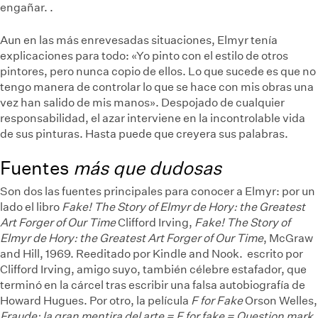
engañar.
.
Aun en las más enrevesadas situaciones, Elmyr tenía
explicaciones para todo: «Yo pinto con el estilo de otros
pintores, pero nunca copio de ellos. Lo que sucede es que no
tengo manera de controlar lo que se hace con mis obras una
vez han salido de mis manos». Despojado de cualquier
responsabilidad, el azar interviene en la incontrolable vida
de sus pinturas. Hasta puede que creyera sus palabras.
Fuentes
más que dudosas
Son dos las fuentes principales para conocer a Elmyr: por un
lado el libro
Fake! The Story of Elmyr de Hory: the Greatest
Art Forger of Our Time
Clifford Irving,
Fake! The Story of
Elmyr de Hory: the Greatest Art Forger of Our Time
, McGraw
and Hill, 1969. Reeditado por Kindle and Nook.
escrito por
Clifford Irving, amigo suyo, también célebre estafador, que
terminó en la cárcel tras escribir una falsa autobiografía de
Howard Hugues. Por otro, la película
F for Fake
Orson Welles,
Fraude: la gran mentira del arte = F for fake = Question mark