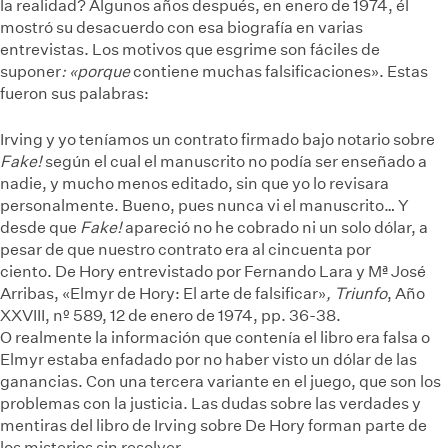
la realidad? Algunos años después, en enero de 1974, él
mostró su desacuerdo con esa biografía en varias
entrevistas. Los motivos que esgrime son fáciles de
suponer
: «porque
contiene muchas falsificaciones». Estas
fueron sus palabras:
Irving y yo teníamos un contrato firmado bajo notario sobre
Fake!
según el cual el manuscrito no podía ser enseñado a
nadie, y mucho menos editado, sin que yo lo revisara
personalmente. Bueno, pues nunca vi el manuscrito… Y
desde que
Fake!
apareció no he cobrado ni un solo dólar, a
pesar de que nuestro contrato era al cincuenta por
ciento.
De Hory entrevistado por Fernando Lara y Mª José
Arribas, «Elmyr de Hory: El arte de falsificar»
, Triunfo
, Año
XXVIII, nº 589, 12 de enero de 1974, pp. 36-38.
O realmente la información que contenía el libro era falsa o
Elmyr estaba enfadado por no haber visto un dólar de las
ganancias. Con una tercera variante en el juego, que son los
problemas con la justicia. Las dudas sobre las verdades y
mentiras del libro de Irving sobre De Hory forman parte de
los misterios sin resolver.