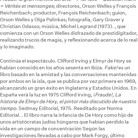
= Vérités et mensonges
; directores, Orson Welles y François
Reichenbach; productor, François Reichenbach; guion,
Orson Welles y Olga Palinkas; fotografía, Gary Graver y
Christian Odasso; música, Michel Legrand (1973).
, que
comienza con un Orson Welles disfrazado de prestidigitador,
realizando trucos de magia, y reflexionando acerca de lo real
y lo imaginado.
Continúa el espectáculo. Clifford Irving y Elmyr de Hory se
habían conocido en los años sesenta en Ibiza.
Fake!
es un
libro basado en la amistad y las conversaciones mantenidas
por ambos en la isla, que se publica por vez primera en 1969,
alcanzando un gran éxito en Inglaterra y Estados Unidos. En
España verá la luz en 1975
Clifford Irving, ¡
Fraude!
,
La
historia de Elmyr de Hory, el pintor más discutido de nuestro
tiempo.
Sedmay Editorial, 1975. Reeditado por Norma
Editorial.
. El libro narra la infancia de De Hory como hijo de
unos artistócratas judíos húngaros que habían perdido la
vida en un campo de concentración
Según las
investigaciones llevadas a cabo por Mark Forgy, último