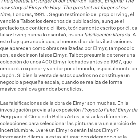
The greatest art forger of our time
Ken Talbot,
Enigma! The
new story of Elmyr de Hory. The greatest art forger of our
time
, Londres, 1991.
. Según testimonio del propio Irving, él
vendió a Talbot los derechos de publicación, aunque el
prefacio que contiene el libro, teóricamente escrito por él, es
falso: Irving nunca lo escribió, es una
falsificación literaria
. A
esto hay que añadir que, al menos diez de las ilustraciones
que aparecen como obras realizadas por Elmyr, tampoco lo
son, es decir son falsos Elmyr. Talbot presumía de tener una
colección de unos 400 Elmyr fechados antes de 1967, que
empezó a exponer y vender por el mundo, especialmente en
Japón. Si bien la venta de estos cuadros no constituye un
negocio a pequeña escala, cuando se realiza de forma
masiva conlleva grandes beneficios.
Las falsificaciones de la obra de Elmyr son muchas. En la
investigación previa a la exposición
Proyecto Fake! Elmyr de
Hory
para el Círculo de Bellas Artes, visitar las diferentes
colecciones para seleccionar las pinturas era un ejercicio de
incertidumbre: ¿veré un Elmyr o serán falsos Elmyr?
Interesante dilema, a estas alturas: considerando que la