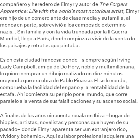
compañero y heredero de Elmyr y autor de
The Forgers
Apprentice: Life with the world’s most notorious artist,
Elmyr
era hijo de un comerciante de clase media y su familia, al
menos en parte, sobrevivió a los campos de extermino
nazis.
. Sin familia y con la vida truncada por la II Guerra
Mundial, llega a París, donde empieza a vivir de la venta de
los paisajes y retratos que pintaba.
Es en esta ciudad francesa donde –siempre según Irving–
Lady Campbell, amiga de De Hory, noble y multimillonaria,
le quiere comprar un dibujo realizado en diez minutos
creyendo que era obra de Pablo Picasso. Él se lo vende,
comprueba la facilidad del engaño y la rentabilidad de la
estafa. Ahí comienza su periplo por el mundo, que corre
paralelo a la venta de sus falsificaciones y su ascenso social.
A finales de los años cincuenta recala en Ibiza –hogar de
hippies, artistas, novelistas y personas que huyen de su
pasado– donde Elmyr aparenta ser «un extranjero rico,
vividor y bohemio». Aquí su labor profesional adquiere una