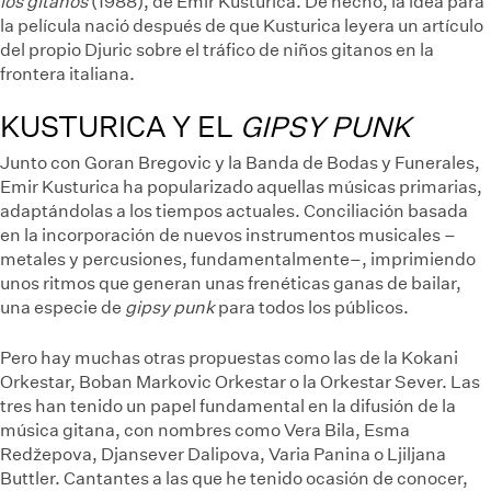
los gitanos
(1988),
de Emir Kusturica. De hecho, la idea para
la película nació después de que Kusturica leyera un artículo
del propio Djuric sobre el tráfico de niños gitanos en la
frontera italiana.
KUSTURICA Y EL
GIPSY PUNK
Junto con Goran Bregovic y la Banda de Bodas y Funerales,
Emir Kusturica ha popularizado aquellas músicas primarias,
adaptándolas a los tiempos actuales. Conciliación basada
en la incorporación de nuevos instrumentos musicales –
metales y percusiones, fundamentalmente–, imprimiendo
unos ritmos que generan unas frenéticas ganas de bailar,
una especie de
gipsy punk
para todos los públicos.
Pero hay muchas otras propuestas como las de la Kokani
Orkestar, Boban Markovic Orkestar o la Orkestar Sever. Las
tres han tenido un papel fundamental en la difusión de la
música gitana, con nombres como Vera Bila, Esma
Redžepova, Djansever Dalipova, Varia Panina o Ljiljana
Buttler. Cantantes a las que he tenido ocasión de conocer,