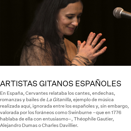
ARTISTAS GITANOS ESPAÑOLES
En España, Cervantes relataba los cantes, endechas,
romanzas y bailes de
La Gitanilla
, ejemplo de música
realizada aquí, ignorada entre los españoles y, sin embargo,
valorada por los foráneos como Swinburne –que en 1776
hablaba de ella con entusiasmo–, Théophile Gautier,
Alejandro Dumas o Charles Davillier.