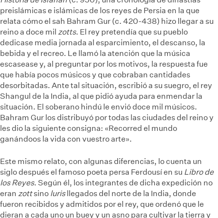
preislámicas e islámicas de los reyes de Persia en la que
relata cómo el sah Bahram Gur (c. 420-438) hizo llegar a su
reino a doce mil
zotts
. El rey pretendía que su pueblo
dedicase media jornada al esparcimiento, el descanso, la
bebida y el recreo. Le llamó la atención que la música
escasease y, al preguntar por los motivos, la respuesta fue
que había pocos músicos y que cobraban cantidades
desorbitadas. Ante tal situación, escribió a su suegro, el rey
Shangul de la India, al que pidió ayuda para enmendar la
situación. El soberano hindú le envió doce mil músicos.
Bahram Gur los distribuyó por todas las ciudades del reino y
les dio la siguiente consigna: «Recorred el mundo
ganándoos la vida con vuestro arte».
Este mismo relato, con algunas diferencias, lo cuenta un
siglo después el famoso poeta persa Ferdousí en su
Libro de
los Reyes
. Según él, los integrantes de dicha expedición no
eran
zott
sino
luris
llegados del norte de la India, donde
fueron recibidos y admitidos por el rey, que ordenó que le
dieran a cada uno un buey y un asno para cultivar la tierra y