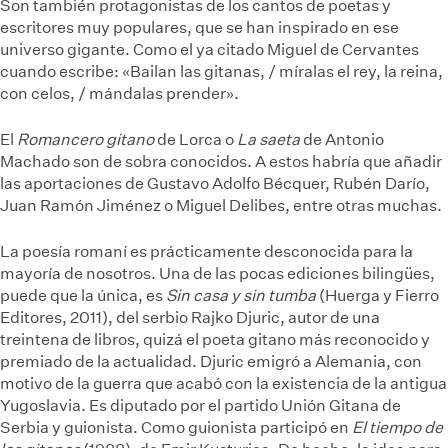
Son también protagonistas de los cantos de poetas y
escritores muy populares, que se han inspirado en ese
universo gigante. Como el ya citado Miguel de Cervantes
cuando escribe: «Bailan las gitanas, / míralas el rey, la reina,
con celos, / mándalas prender».
El
Romancero gitano
de Lorca o
La saeta
de Antonio
Machado son de sobra conocidos. A estos habría que añadir
las aportaciones de Gustavo Adolfo Bécquer, Rubén Darío,
Juan Ramón Jiménez o Miguel Delibes, entre otras muchas.
La poesía romaní es prácticamente desconocida para la
mayoría de nosotros. Una de las pocas ediciones bilingües,
puede que la única, es
Sin casa y sin tumba
(Huerga y Fierro
Editores, 2011), del serbio Rajko Djuric, autor de una
treintena de libros, quizá el poeta gitano más reconocido y
premiado de la actualidad. Djuric emigró a Alemania, con
motivo de la guerra que acabó con la existencia de la antigua
Yugoslavia. Es diputado por el partido Unión Gitana de
Serbia y guionista. Como guionista participó en
El tiempo de