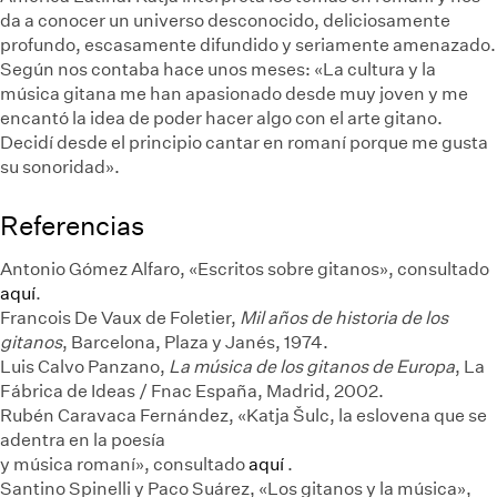
da a conocer un universo desconocido, deliciosamente
profundo, escasamente difundido y seriamente amenazado.
Según nos contaba hace unos meses:
«La cultura y la
música gitana me han apasionado desde muy joven y me
encantó la idea de poder hacer algo con el arte gitano.
Decidí desde el principio cantar en romaní porque me gusta
su sonoridad».
Referencias
Antonio Gómez Alfaro, «Escritos sobre gitanos», consultado
aquí
.
Francois De Vaux de Foletier,
Mil años de historia de los
gitanos
, Barcelona, Plaza y Janés, 1974.
Luis Calvo Panzano,
La música de los gitanos de Europa
, La
Fábrica de Ideas / Fnac España, Madrid, 2002.
Rubén Caravaca Fernández, «Katja Šulc, la eslovena que se
adentra en la poesía
y música romaní», consultado
aquí
.
Santino Spinelli y Paco Suárez, «Los gitanos y la música»,