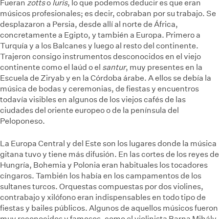
Fueran
zotts
o
luris
, lo que podemos deducir es que eran
músicos profesionales; es decir, cobraban por su trabajo. Se
desplazaron a Persia, desde allí al norte de África,
concretamente a Egipto, y también a Europa. Primero a
Turquía y a los Balcanes y luego al resto del continente.
Trajeron consigo instrumentos desconocidos en el viejo
continente como el laúd o el
santur
, muy presentes en la
Escuela de Ziryab y en la Córdoba árabe. A ellos se debía la
música de bodas y ceremonias, de fiestas y encuentros
todavía visibles en algunos de los viejos cafés de las
ciudades del oriente europeo o de la península del
Peloponeso.
La Europa Central y del Este son los lugares donde la música
gitana tuvo y tiene más difusión. En las cortes de los reyes de
Hungría, Bohemia y Polonia eran habituales los tocadores
cíngaros. También los había en los campamentos de los
sultanes turcos. Orquestas compuestas por dos violines,
contrabajo y xilófono eran indispensables en todo tipo de
fiestas y bailes públicos. Algunos de aquellos músicos fueron
muy reconocidos y famosos, como el violinista Barna Mihály