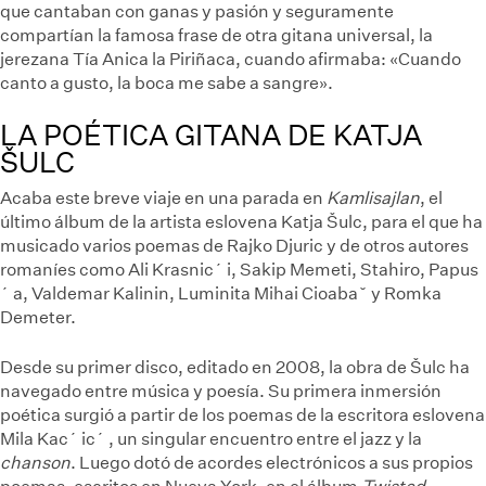
que cantaban con ganas y pasión y seguramente
compartían la famosa frase de otra gitana universal, la
jerezana Tía Anica la Piriñaca, cuando afirmaba: «Cuando
canto a gusto, la boca me sabe a sangre».
LA POÉTICA GITANA DE KATJA
ŠULC
Acaba este breve viaje en una parada en
Kamlisajlan
, el
último álbum de la artista eslovena Katja Šulc, para el que ha
musicado varios poemas de Rajko Djuric y de otros autores
romaníes como Ali Krasnic´ i, Sakip Memeti, Stahiro, Papus
´ a, Valdemar Kalinin, Luminita Mihai Cioaba˘ y Romka
Demeter.
Desde su primer disco, editado en 2008, la obra de Šulc ha
navegado entre música y poesía. Su primera inmersión
poética surgió a partir de los poemas de la escritora eslovena
Mila Kac´ ic´ , un singular encuentro entre el jazz y la
chanson
. Luego dotó de acordes electrónicos a sus propios