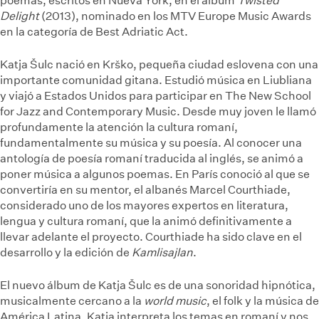
poemas, escritos en Nueva York, en el álbum
Twisted
Delight
(2013), nominado en los MTV Europe Music Awards
en la categoría de Best Adriatic Act.
Katja Šulc nació en Krško, pequeña ciudad eslovena con una
importante comunidad gitana. Estudió música en Liubliana
y viajó a Estados Unidos para participar en The New School
for Jazz and Contemporary Music. Desde muy joven le llamó
profundamente la atención la cultura romaní,
fundamentalmente su música y su poesía. Al conocer una
antología de poesía romaní traducida al inglés, se animó a
poner música a algunos poemas. En París conoció al que se
convertiría en su mentor, el albanés Marcel Courthiade,
considerado uno de los mayores expertos en literatura,
lengua y cultura romaní, que la animó definitivamente a
llevar adelante el proyecto. Courthiade ha sido clave en el
desarrollo y la edición de
Kamlisajlan
.
El nuevo álbum de Katja Šulc es de una sonoridad hipnótica,
musicalmente cercano a la
world music
, el folk y la música de
América Latina. Katja interpreta los temas en romaní y nos