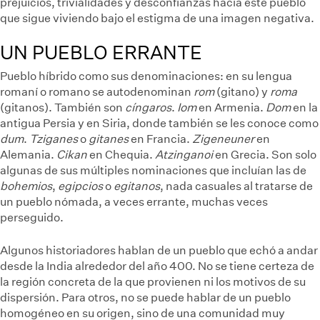
prejuicios, trivialidades y desconfianzas hacia este pueblo
que sigue viviendo bajo el estigma de una imagen negativa.
UN PUEBLO ERRANTE
Pueblo híbrido como sus denominaciones: en su lengua
romaní o romano se autodenominan
rom
(gitano) y
roma
(gitanos). También son
cíngaros
.
Iom
en Armenia.
Dom
en la
antigua Persia y en Siria, donde también se les conoce como
dum
.
Tziganes
o
gitanes
en Francia.
Zigeneuner
en
Alemania.
Cikan
en Chequia.
Atzinganoi
en Grecia. Son solo
algunas de sus múltiples nominaciones que incluían las de
bohemios
,
egipcios
o
egitanos
, nada casuales al tratarse de
un pueblo nómada, a veces errante, muchas veces
perseguido.
Algunos historiadores hablan de un pueblo que echó a andar
desde la India alrededor del año 400. No se tiene certeza de
la región concreta de la que provienen ni los motivos de su
dispersión. Para otros, no se puede hablar de un pueblo
homogéneo en su origen, sino de una comunidad muy