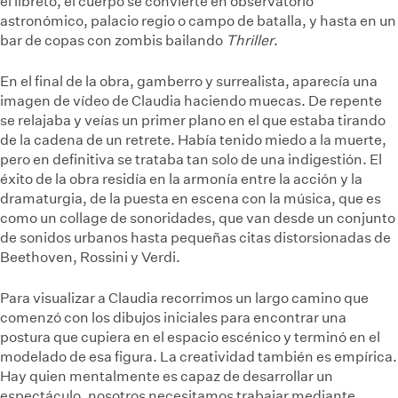
el libreto, el cuerpo se convierte en observatorio
astronómico, palacio regio o campo de batalla, y hasta en un
bar de copas con zombis bailando
Thriller
.
En el final de la obra, gamberro y surrealista, aparecía una
imagen de vídeo de Claudia haciendo muecas. De repente
se relajaba y veías un primer plano en el que estaba tirando
de la cadena de un retrete. Había tenido miedo a la muerte,
pero en definitiva se trataba tan solo de una indigestión. El
éxito de la obra residía en la armonía entre la acción y la
dramaturgia, de la puesta en escena con la música, que es
como un collage de sonoridades, que van desde un conjunto
de sonidos urbanos hasta pequeñas citas distorsionadas de
Beethoven, Rossini y Verdi.
Para visualizar a Claudia recorrimos un largo camino que
comenzó con los dibujos iniciales para encontrar una
postura que cupiera en el espacio escénico y terminó en el
modelado de esa figura. La creatividad también es empírica.
Hay quien mentalmente es capaz de desarrollar un
espectáculo, nosotros necesitamos trabajar mediante