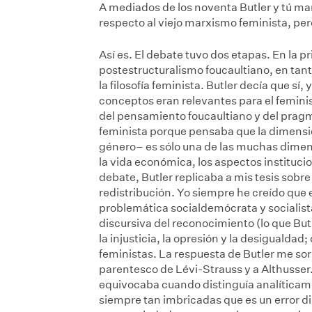
A mediados de los noventa Butler y tú ma
respecto al viejo marxismo feminista, pe
Así es. El debate tuvo dos etapas. En la p
postestructuralismo foucaultiano, en tan
la filosofía feminista. Butler decía que s
conceptos eran relevantes para el feminis
del pensamiento foucaultiano y del pragm
feminista porque pensaba que la dimensió
género– es sólo una de las muchas dimens
la vida económica, los aspectos instituci
debate, Butler replicaba a mis tesis sobre
redistribución. Yo siempre he creído que 
problemática socialdemócrata y socialista 
discursiva del reconocimiento (lo que Bu
la injusticia, la opresión y la desigualdad;
feministas. La respuesta de Butler me sor
parentesco de Lévi-Strauss y a Althusser
equivocaba cuando distinguía analíticam
siempre tan imbricadas que es un error d