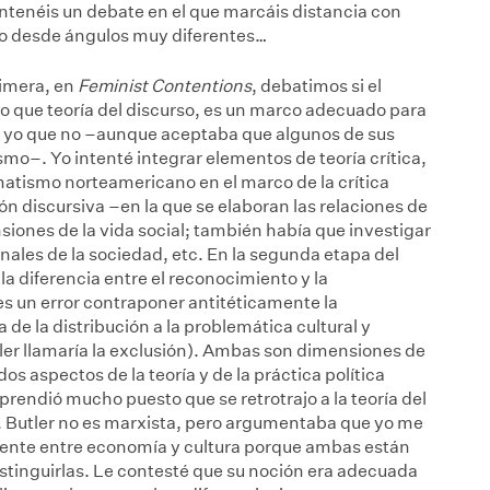
ntenéis un debate en el que marcáis distancia con
ro desde ángulos muy diferentes…
rimera, en
Feminist Conten
tions
, debatimos si el
to que teoría del discurso, es un marco adecuado para
í, y yo que no –aunque aceptaba que algunos de sus
mo–. Yo intenté integrar elementos de teoría crítica,
atismo norteamericano en el marco de la crítica
n discursiva –en la que se elaboran las relaciones de
iones de la vida social; también había que investigar
onales de la sociedad, etc. En la segunda etapa del
 la diferencia entre el reconocimiento y la
es un error contraponer antitéticamente la
de la distribución a la problemática cultural y
tler llamaría la exclusión). Ambas son dimensiones de
 dos aspectos de la teoría y de la práctica política
prendió mucho puesto que se retrotrajo a la teoría del
. Butler no es marxista, pero argumentaba que yo me
ente entre economía y cultura porque ambas están
istinguirlas. Le contesté que su noción era adecuada