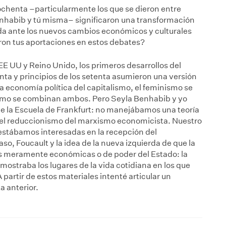
ochenta –particularmente los que se dieron entre
Benhabib y tú misma– significaron una transformación
rda ante los nuevos cambios económicos y culturales
ron tus aportaciones en estos debates?
 UU y Reino Unido, los primeros desarrollos del
nta y principios de los setenta asumieron una versión
a economía política del capitalismo, el feminismo se
 cómo se combinan ambos. Pero Seyla Benhabib y yo
 la Escuela de Frankfurt: no manejábamos una teoría
s el reduccionismo del marxismo economicista. Nuestro
stábamos interesadas en la recepción del
so, Foucault y la idea de la nueva izquierda de que la
nes meramente económicas o de poder del Estado: la
 mostraba los lugares de la vida cotidiana en los que
 partir de estos materiales intenté articular un
a anterior.