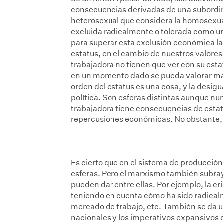
consecuencias derivadas de una subordina
heterosexual que considera la homosexua
excluida radicalmente o tolerada como un
para superar esta exclusión económica la 
estatus, en el cambio de nuestros valores
trabajadora no tienen que ver con su esta
en un momento dado se pueda valorar más e
orden del estatus es una cosa, y la desig
política. Son esferas distintas aunque nun
trabajadora tiene consecuencias de estatu
repercusiones económicas. No obstante, el
Es cierto que en el sistema de producción
esferas. Pero el marxismo también subraya
pueden dar entre ellas. Por ejemplo, la cri
teniendo en cuenta cómo ha sido radicalm
mercado de trabajo, etc. También se da un
nacionales y los imperativos expansivos 