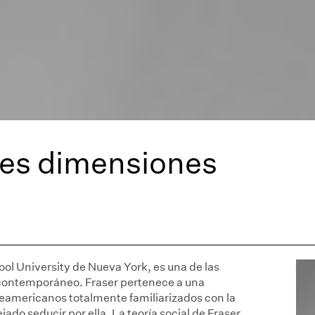
tres dimensiones
ol University de Nueva York, es una de las
 contemporáneo. Fraser pertenece a una
teamericanos totalmente familiarizados con la
jado seducir por ella. La teoría social de Fraser,