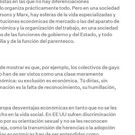
istas en las que no hay diferenciaciones
o lo organiza prácticamente todo. Pero en una sociedad
ons y Marx, hay esferas de la vida especializadas y
tituciones económicas de mercado o las del aparato de
nómica y la organización del trabajo, en una sociedad
s de las funciones de gobierno y del Estado, y todo
ilia y de la función del parentesco.
 de mostrar es que, por ejemplo, los colectivos de gays
no han de ser vistos como una clase meramente
nómica: su exclusión es económica. Tú dirías, sin
nación es la falta de reconocimiento, su humillación,
uropa desventajas económicas en tanto que no se les
o en la vida social. En EE UU sufren discriminación
o por su orientación sexual y no se les reconocen
reja, como la transmisión de herencias o la adopción
tajas económicas han de ser entendidas como