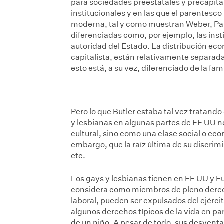
para sociedades preestatales y precapital
institucionales y en las que el parentesc
moderna, tal y como muestran Weber, Pars
diferenciadas como, por ejemplo, las ins
autoridad del Estado. La distribución eco
capitalista, están relativamente separada
esto está, a su vez, diferenciado de la fam
Pero lo que Butler estaba tal vez tratando
y lesbianas en algunas partes de EE UU 
cultural, sino como una clase social o eco
embargo, que la raíz última de su discrimi
etc.
Los gays y lesbianas tienen en EE UU y E
considera como miembros de pleno derech
laboral, pueden ser expulsados del ejércit
algunos derechos típicos de la vida en pa
de un niño. A pesar de todo, sus desven