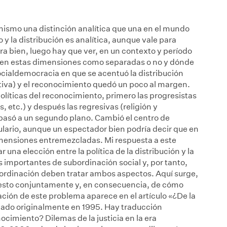
o mismo una distinción analítica que una en el mundo
 y la distribución es analítica, aunque vale para
a bien, luego hay que ver, en un contexto y período
iben estas dimensiones como separadas o no y dónde
ocialdemocracia en que se acentuó la distribución
butiva) y el reconocimiento quedó un poco al margen.
líticas del reconocimiento, primero las progresistas
, etc.) y después las regresivas (religión y
 pasó a un segundo plano. Cambió el centro de
lario, aunque un espectador bien podría decir que en
mensiones entremezcladas. Mi respuesta a este
una elección entre la política de la distribución y la
 importantes de subordinación social y, por tanto,
bordinación deben tratar ambos aspectos. Aquí surge,
o esto conjuntamente y, en consecuencia, de cómo
ación de este problema aparece en el artículo «¿De la
cado originalmente en 1995. Hay traducción
nocimiento? Dilemas de la justicia en la era