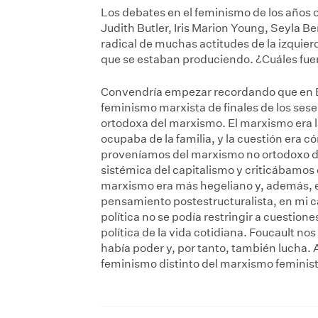
Los debates en el feminismo de los años 
Judith Butler, Iris Marion Young, Seyla 
radical de muchas actitudes de la izquie
que se estaban produciendo. ¿Cuáles fue
Convendría empezar recordando que en EE
feminismo marxista de finales de los sese
ortodoxa del marxismo. El marxismo era l
ocupaba de la familia, y la cuestión era
proveníamos del marxismo no ortodoxo de
sistémica del capitalismo y criticábamo
marxismo era más hegeliano y, además, e
pensamiento postestructuralista, en mi ca
política no se podía restringir a cuestio
política de la vida cotidiana. Foucault nos
había poder y, por tanto, también lucha. A
feminismo distinto del marxismo feminist