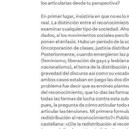
los articularías desde tu perspectiva?
En primer lugar, insistiría en que no es l
real. La distinción entre el reconocimiento
examinar cualquier tipo de sociedad. Ahor
dados, si los movimientos sociales perc
ponen el énfasis. Hubo un período de la s
(incorporación de clases, justicia distri
Posteriormente, cuando emergieron las po
(feminismo, liberación de gays y lesbianas
nacionalismo), el tema de la distribución
gravedad del discurso así como su vocabu
ambos casos estaban en juego las dos di
problema fue decir que es erróneo plantear 
del reconocimiento, que to-das las formas
todas las formas de lucha contra esta su
pues, la pregunta de cómo articular tod
articular las tensiones. Mi primera formul
redistribución al reconocimiento?»
Publi
castellana: «¿De la redistribución al reco