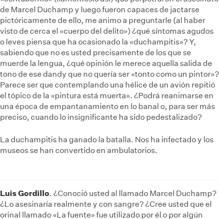
de Marcel Duchamp y luego fueron capaces de jactarse
pictóricamente de ello, me animo a preguntarle (al haber
visto de cerca el «cuerpo del delito») ¿qué síntomas agudos
o leves piensa que ha ocasionado la «duchampitis»? Y,
sabiendo que no es usted precisamente de los que se
muerde la lengua, ¿qué opinión le merece aquella salida de
tono de ese dandy que no quería ser «tonto como un pintor»?
Parece ser que contemplando una hélice de un avión repitió
el tópico de la «pintura está muerta». ¿Podrá reanimarse en
una época de empantanamiento en lo banal o, para ser más
preciso, cuando lo insignificante ha sido pedestalizado?
La duchampitis ha ganado la batalla. Nos ha infectado y los
museos se han convertido en ambulatorios.
Luis Gordillo
. ¿Conoció usted al llamado Marcel Duchamp?
¿Lo asesinaría realmente y con sangre? ¿Cree usted que el
orinal llamado «La fuente» fue utilizado por él o por algún