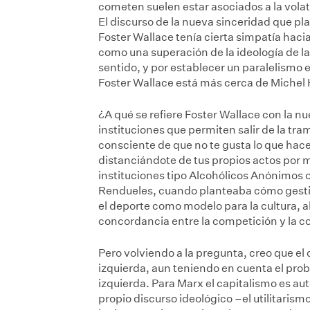
cometen suelen estar asociados a la volati
El discurso de la nueva sinceridad que p
Foster Wallace tenía cierta simpatía haci
como una superación de la ideología de l
sentido, y por establecer un paralelismo
Foster Wallace está más cerca de Michel
¿A qué se refiere Foster Wallace con la nu
instituciones que permiten salir de la tra
consciente de que no te gusta lo que hace
distanciándote de tus propios actos por m
instituciones tipo Alcohólicos Anónimos 
Rendueles, cuando planteaba cómo gestio
el deporte como modelo para la cultura, al
concordancia entre la competición y la c
Pero volviendo a la pregunta, creo que el
izquierda, aun teniendo en cuenta el pro
izquierda. Para Marx el capitalismo es au
propio discurso ideológico –el utilitaris