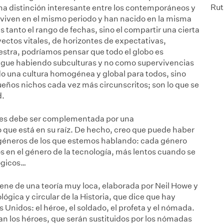
Rut
na distinción interesante entre los contemporáneos y
 viven en el mismo periodo y han nacido en la misma
 tanto el rango de fechas, sino el compartir una cierta
yectos vitales, de horizontes de expectativas,
estra, podríamos pensar que todo el globo es
sigue habiendo subculturas y no como supervivencias
do una cultura homogénea y global para todos, sino
ueños nichos cada vez más circunscritos; son lo que se
d.
ones debe ser complementada por una
que está en su raíz. De hecho, creo que puede haber
 géneros de los que estemos hablando: cada género
os en el género de la tecnología, más lentos cuando se
lógicos…
viene de una teoría muy loca, elaborada por Neil Howe y
lógica y circular de la Historia, que dice que hay
s Unidos: el héroe, el soldado, el profeta y el nómada.
an los héroes, que serán sustituidos por los nómadas