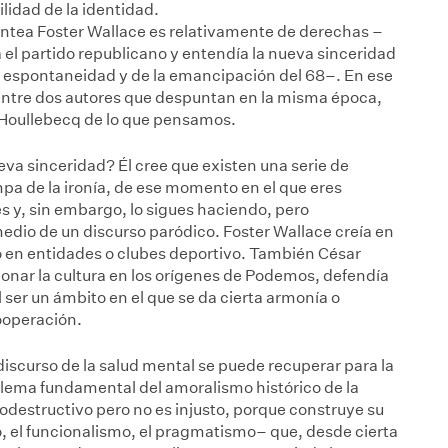
lidad de la identidad.
lantea Foster Wallace es relativamente de derechas –
a el partido republicano y entendía la nueva sinceridad
a espontaneidad y de la emancipación del 68–. En ese
 entre dos autores que despuntan en la misma época,
 Houllebecq de lo que pensamos.
eva sinceridad? Él cree que existen una serie de
mpa de la ironía, de ese momento en el que eres
s y, sin embargo, lo sigues haciendo, pero
edio de un discurso paródico. Foster Wallace creía en
o en entidades o clubes deportivo. También César
nar la cultura en los orígenes de Podemos, defendía
 ser un ámbito en el que se da cierta armonía o
ooperación.
 discurso de la salud mental se puede recuperar para la
blema fundamental del amoralismo histórico de la
todestructivo pero no es injusto, porque construye su
mo, el funcionalismo, el pragmatismo– que, desde cierta