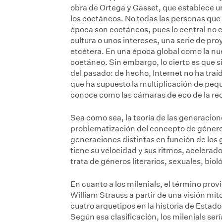
obra de Ortega y Gasset, que establece u
los coetáneos. No todas las personas que
época son coetáneos, pues lo central no es
cultura o unos intereses, una serie de pro
etcétera. En una época global como la nu
coetáneo. Sin embargo, lo cierto es que 
del pasado: de hecho, Internet no ha traí
que ha supuesto la multiplicación de peq
conoce como las cámaras de eco de la re
Sea como sea, la teoría de las generaci
problematización del concepto de género 
generaciones distintas en función de los
tiene su velocidad y sus ritmos, acelerad
trata de géneros literarios, sexuales, bio
En cuanto a los milenials, el término pro
William Strauss a partir de una visión mito
cuatro arquetipos en la historia de Estado
Según esa clasificación, los milenials
serí