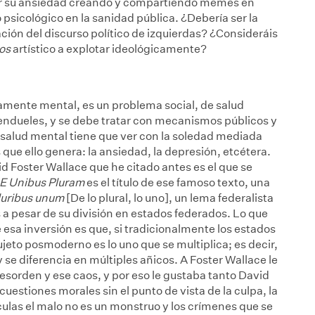
iar su ansiedad creando y compartiendo memes en
psicológico en la sanidad pública. ¿Debería ser la
ación del discurso político de izquierdas? ¿Consideráis
os
artístico a explotar ideológicamente?
amente mental, es un problema social, de salud
Rendueles, y se debe tratar con mecanismos públicos y
a salud mental tiene que ver con la soledad mediada
que ello genera: la ansiedad, la depresión, etcétera.
id Foster Wallace que he citado antes es el que se
E Unibus Pluram
es el título de ese famoso texto, una
luribus unum
[De lo plural, lo uno], un lema federalista
 a pesar de su división en estados federados. Lo que
esa inversión es que, si tradicionalmente los estados
sujeto posmoderno es lo uno que se multiplica; es decir,
se diferencia en múltiples añicos. A Foster Wallace le
esorden y ese caos, y por eso le gustaba tanto David
uestiones morales sin el punto de vista de la culpa, la
ículas el malo no es un monstruo y los crímenes que se