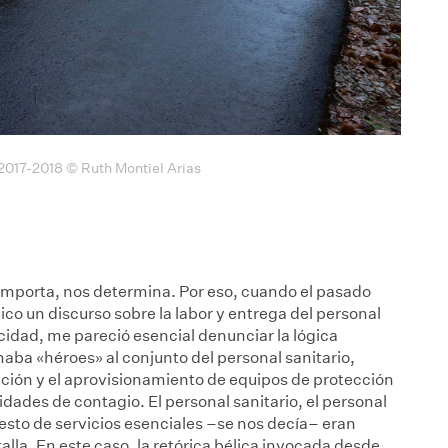
 2017-2018 © Ruth Montiel Arias
s importa, nos determina. Por eso, cuando el pasado
ico un discurso sobre la labor y entrega del personal
icidad, me pareció esencial denunciar la lógica
lamaba «héroes» al conjunto del personal sanitario,
ucción y el aprovisionamiento de equipos de protección
dades de contagio. El personal sanitario, el personal
resto de servicios esenciales –se nos decía– eran
alla. En este caso, la retórica bélica invocada desde