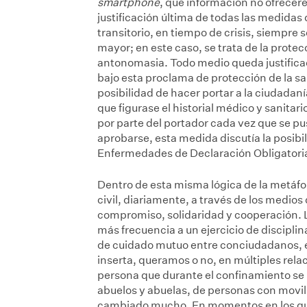
smartphone
, qué información no ofrecere
justificación última de todas las medida
transitorio, en tiempo de crisis, siempre s
mayor; en este caso, se trata de la protec
antonomasia. Todo medio queda justificad
bajo esta proclama de protección de la sa
posibilidad de hacer portar a la ciudadaní
que figurase el historial médico y sanita
por parte del portador cada vez que se pus
aprobarse, esta medida discutía la posibil
Enfermedades de Declaración Obligatori
Dentro de esta misma lógica de la metáfora
civil, diariamente, a través de los medios
compromiso, solidaridad y cooperación. 
más frecuencia a un ejercicio de disciplina
de cuidado mutuo entre conciudadanos, e
inserta, queramos o no, en múltiples rela
persona que durante el confinamiento se 
abuelos y abuelas, de personas con movili
cambiado mucho. En momentos en los qu