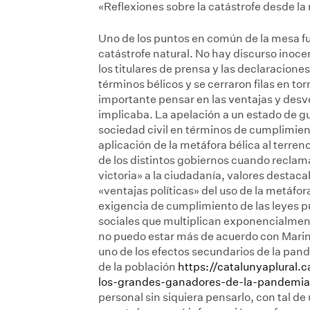
«Reflexiones sobre la catástrofe desde l
Uno de los puntos en común de la mesa f
catástrofe natural. No hay discurso inoce
los titulares de prensa y las declaraciones
términos bélicos y se cerraron filas en to
importante pensar en las ventajas y desve
implicaba. La apelación a un estado de gue
sociedad civil en términos de cumplimien
aplicación de la metáfora bélica al terreno
de los distintos gobiernos cuando reclama
victoria» a la ciudadanía, valores destacab
«ventajas políticas» del uso de la metáfora
exigencia de cumplimiento de las leyes p
sociales que multiplican exponencialmente
no puedo estar más de acuerdo con Marin
uno de los efectos secundarios de la pande
de la población
https://catalunyaplural.
los-grandes-ganadores-de-la-pandemia
personal sin siquiera pensarlo, con tal de