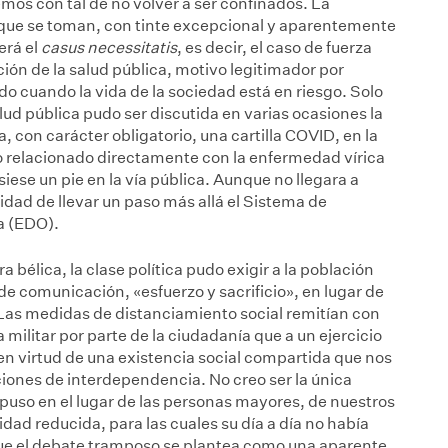
mos con tal de no volver a ser confinados. La
s que se toman, con tinte excepcional y aparentemente
erá el
casus necessitatis
, es decir, el caso de fuerza
ción de la salud pública, motivo legitimador por
o cuando la vida de la sociedad está en riesgo. Solo
lud pública pudo ser discutida en varias ocasiones la
a, con carácter obligatorio, una cartilla COVID, en la
rio relacionado directamente con la enfermedad vírica
iese un pie en la vía pública. Aunque no llegara a
idad de llevar un paso más allá el Sistema de
a (EDO).
 bélica, la clase política pudo exigir a la población
 de comunicación, «esfuerzo y sacrificio», en lugar de
Las medidas de distanciamiento social remitían con
 militar por parte de la ciudadanía que a un ejercicio
n virtud de una existencia social compartida que nos
ciones de interdependencia. No creo ser la única
puso en el lugar de las personas mayores, de nuestros
dad reducida, para las cuales su día a día no había
e el debate tramposo se plantea como una aparente