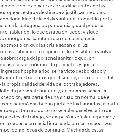
almente en los discursos grandilocuentes de las
 europeas, estaba destinada a justificar medidas
epcionalidad de la crisis sanitaria producida por la
vación a la categoría de pandemia global pudo ser
nte hablando, lo que estaba en juego, y sigue
n de emergencia sanitaria con consecuencias
bemos bien que las crisis sacan a la luz
 nueva situación excepcional, lo invisible se vuelve
 la sobrecarga del personal sanitario que, en
 de un elevado número de pacientes y que, en
 ingresos hospitalarios, se ha visto desbordado y
altamente estresantes que disminuyen la calidad del
 la propia calidad de vida de los trabajadores.
alta de personal sanitario y, en muchos casos, la
xcepción, era parte de una situación normal que el
mismo ocurrió con buena parte de los llamados, a partir
embargo, tan rápido como se aplaudía el espíritu de
os puestos de trabajo, se empezó a señalar, repudiar y
or la exposición social implicada en sus respectivos
iempo, como focos de contagio. Muchas de estas