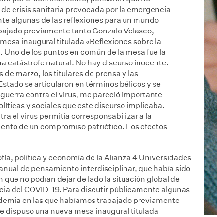
l de crisis sanitaria provocada por la emergencia
nte algunas de las reflexiones para un mundo
bajado previamente tanto Gonzalo Velasco,
esa inaugural titulada «Reflexiones sobre la
. Uno de los puntos en común de la mesa fue la
 catástrofe natural. No hay discurso inocente.
 de marzo, los titulares de prensa y las
 Estado se articularon en términos bélicos y se
e guerra contra el virus, me pareció importante
líticas y sociales que este discurso implicaba.
ra el virus permitía corresponsabilizar a la
iento de un compromiso patriótico. Los efectos
ofía, política y economía de la Alianza 4 Universidades
nual de pensamiento interdisciplinar, que había sido
que no podían dejar de lado la situación global de
ncia del COVID-19. Para discutir públicamente algunas
ndemia en las que habíamos trabajado previamente
e dispuso una nueva mesa inaugural titulada