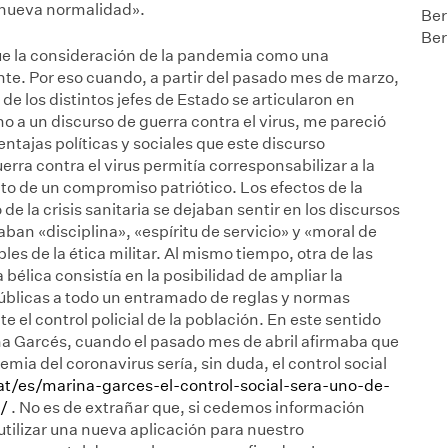
a nueva normalidad».
Ber
Ber
ue la consideración de la pandemia como una
nte. Por eso cuando, a partir del pasado mes de marzo,
 de los distintos jefes de Estado se articularon en
rno a un discurso de guerra contra el virus, me pareció
ntajas políticas y sociales que este discurso
rra contra el virus permitía corresponsabilizar a la
to de un compromiso patriótico. Los efectos de la
 de la crisis sanitaria se dejaban sentir en los discursos
ban «disciplina», «espíritu de servicio» y «moral de
les de la ética militar. Al mismo tiempo, otra de las
 bélica consistía en la posibilidad de ampliar la
úblicas a todo un entramado de reglas y normas
 el control policial de la población. En este sentido
a Garcés, cuando el pasado mes de abril afirmaba que
mia del coronavirus sería, sin duda, el control social
cat/es/marina-garces-el-control-social-sera-uno-de-
/
. No es de extrañar que, si cedemos información
 utilizar una nueva aplicación para nuestro