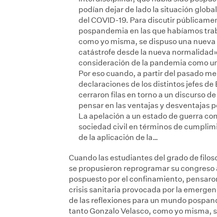
podían dejar de lado la situación globa
del COVID-19. Para discutir públicame
pospandemia en las que habíamos tra
como yo misma, se dispuso una nueva m
catástrofe desde la nueva normalidad»
consideración de la pandemia como una
Por eso cuando, a partir del pasado mes
declaraciones de los distintos jefes de
cerraron filas en torno a un discurso d
pensar en las ventajas y desventajas po
La apelación a un estado de guerra cont
sociedad civil en términos de cumplim
de la aplicación de la…
Cuando las estudiantes del grado de filos
se propusieron reprogramar su congreso a
pospuesto por el confinamiento, pensaron 
crisis sanitaria provocada por la emerge
de las reflexiones para un mundo pospa
tanto Gonzalo Velasco, como yo misma, s