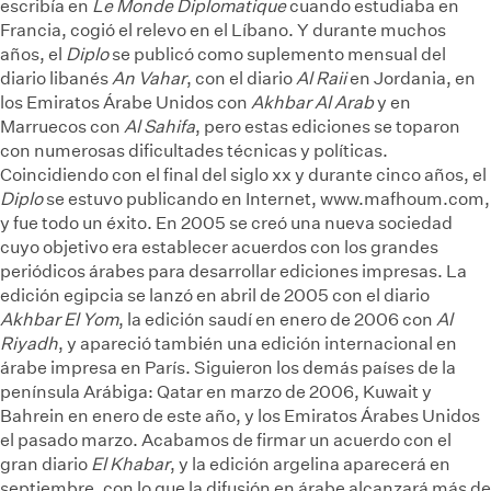
escribía en
Le Monde Diplomatique
cuando estudiaba en
Francia, cogió el relevo en el Líbano. Y durante muchos
años, el
Diplo
se publicó como suplemento mensual del
diario libanés
An Vahar
, con el diario
Al Raii
en Jordania, en
los Emiratos Árabe Unidos con
Akhbar Al Arab
y en
Marruecos con
Al Sahifa
, pero estas ediciones se toparon
con numerosas dificultades técnicas y políticas.
Coincidiendo con el final del siglo xx y durante cinco años, el
Diplo
se estuvo publicando en Internet, www.mafhoum.com,
y fue todo un éxito. En 2005 se creó una nueva sociedad
cuyo objetivo era establecer acuerdos con los grandes
periódicos árabes para desarrollar ediciones impresas. La
edición egipcia se lanzó en abril de 2005 con el diario
Akhbar El Yom
, la edición saudí en enero de 2006 con
Al
Riyadh
, y apareció también una edición internacional en
árabe impresa en París. Siguieron los demás países de la
península Arábiga: Qatar en marzo de 2006, Kuwait y
Bahrein en enero de este año, y los Emiratos Árabes Unidos
el pasado marzo. Acabamos de firmar un acuerdo con el
gran diario
El Khabar
, y la edición argelina aparecerá en
septiembre, con lo que la difusión en árabe alcanzará más de