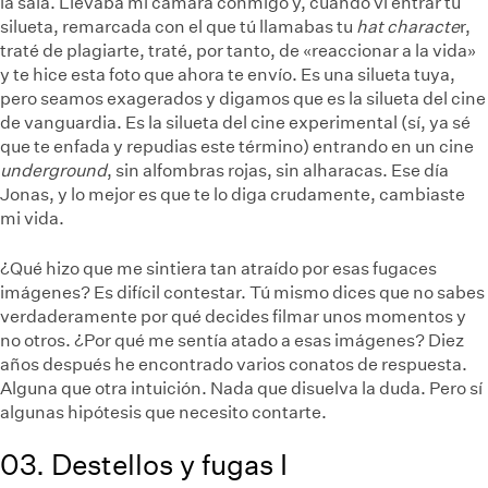
la sala. Llevaba mi cámara conmigo y, cuando vi entrar tu
silueta, remarcada con el que tú llamabas tu
hat characte
r,
traté de plagiarte, traté, por tanto, de «reaccionar a la vida»
y te hice esta foto que ahora te envío. Es una silueta tuya,
pero seamos exagerados y digamos que es la silueta del cine
de vanguardia. Es la silueta del cine experimental (sí, ya sé
que te enfada y repudias este término) entrando en un cine
underground
, sin alfombras rojas, sin alharacas. Ese día
Jonas, y lo mejor es que te lo diga crudamente, cambiaste
mi vida.
¿Qué hizo que me sintiera tan atraído por esas fugaces
imágenes? Es difícil contestar. Tú mismo dices que no sabes
verdaderamente por qué decides filmar unos momentos y
no otros. ¿Por qué me sentía atado a esas imágenes? Diez
años después he encontrado varios conatos de respuesta.
Alguna que otra intuición. Nada que disuelva la duda. Pero sí
algunas hipótesis que necesito contarte.
03. Destellos y fugas I