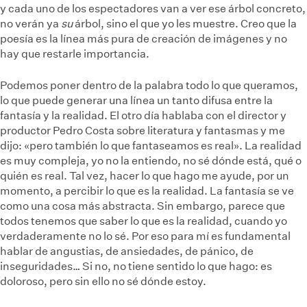
y cada uno de los espectadores van a ver ese árbol concreto,
no verán ya
su
árbol, sino el que yo les muestre. Creo que la
poesía es la línea más pura de creación de imágenes y no
hay que restarle importancia.
Podemos poner dentro de la palabra todo lo que queramos,
lo que puede generar una línea un tanto difusa entre la
fantasía y la realidad. El otro día hablaba con el director y
productor Pedro Costa sobre literatura y fantasmas y me
dijo: «pero también lo que fantaseamos es real». La realidad
es muy compleja, yo no la entiendo, no sé dónde está, qué o
quién es real. Tal vez, hacer lo que hago me ayude, por un
momento, a percibir lo que es la realidad. La fantasía se ve
como una cosa más abstracta. Sin embargo, parece que
todos tenemos que saber lo que es la realidad, cuando yo
verdaderamente no lo sé. Por eso para mí es fundamental
hablar de angustias, de ansiedades, de pánico, de
inseguridades… Si no, no tiene sentido lo que hago: es
doloroso, pero sin ello no sé dónde estoy.