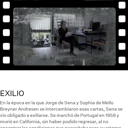
EXILIO
En la época en la que Jorge de Sena y Sophia de Mello
Breyner Andresen se intercambiaron esas cartas, Sena se
vio obligado a exiliarse. Se marchó de Portugal en 1958 y
murió en California, sin haber podido regresar, al no
encontrar las condiciones que necesitaba para su retorno.