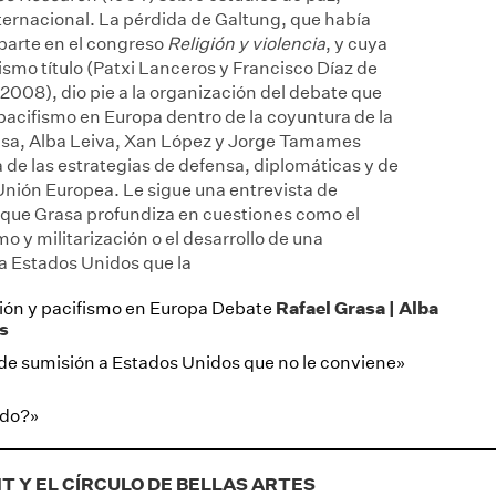
nternacional. La pérdida de Galtung, que había
 parte en el congreso
Religión y violencia
, y cuya
mismo título (Patxi Lanceros y Francisco Díaz de
, 2008), dio pie a la organización del debate que
 pacifismo en Europa dentro de la coyuntura de la
rasa, Alba Leiva, Xan López y Jorge Tamames
de las estrategias de defensa, diplomáticas y de
a Unión Europea. Le sigue una entrevista de
a que Grasa profundiza en cuestiones como el
smo y militarización o el desarrollo de una
a Estados Unidos que la
Rafael Grasa | Alba
ción y pacifismo en Europa Debate
s
 de sumisión a Estados Unidos que no le conviene»
ndo?»
 Y EL CÍRCULO DE BELLAS ARTES