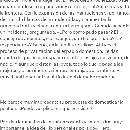
Indio con mujeres indígenas. En esos diez años el Estado fue
expandiéndose a regiones muy remotas, del Amazonas y de
la frontera. Con la expansión de las instituciones y, por tanto,
del mundo blanco, de la modernidad, vi aumentar la
gravedad de la violencia contra las mujeres. Cuando sucedía
un incidente, preguntaba: «¿Pero cómo pudo pasar? El
consejo de ancianos, o el cacique, ¿no hicieron nada?». Y
respondían: «Y bueno, es la familia de ellos». Ahí ves el
proceso de privatización del espacio doméstico. Te das
cuenta de que en ese espacio no están los ojos del vecino, de
nadie. Y aunque existan las leyes, todo lo que le pasa a las
mujeres y a los niños es siempre empujado a lo íntimo. Es
muy difícil hacer entrar ahí la luz del derecho moderno.
Me parece muy interesante tu propuesta de domesticar la
política. ¿Puedes explicar en qué consiste?
Para las feministas de los años sesenta y setenta fue muy
importante la idea de «lo personal es político». Pero,