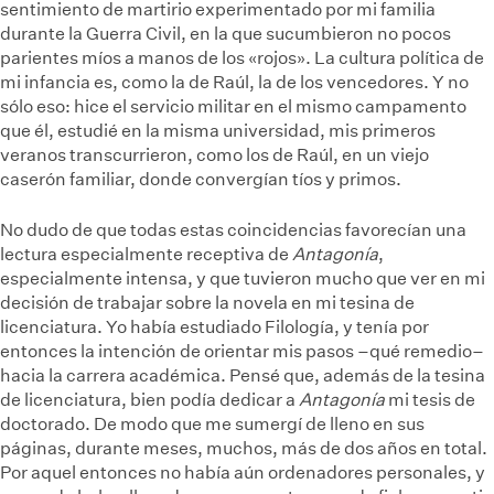
sentimiento de martirio experimentado por mi familia
durante la Guerra Civil, en la que sucumbieron no pocos
parientes míos a manos de los «rojos». La cultura política de
mi infancia es, como la de Raúl, la de los vencedores. Y no
sólo eso: hice el servicio militar en el mismo campamento
que él, estudié en la misma universidad, mis primeros
veranos transcurrieron, como los de Raúl, en un viejo
caserón familiar, donde convergían tíos y primos.
No dudo de que todas estas coincidencias favorecían una
lectura especialmente receptiva de
Antagonía
,
especialmente intensa, y que tuvieron mucho que ver en mi
decisión de trabajar sobre la novela en mi tesina de
licenciatura. Yo había estudiado Filología, y tenía por
entonces la intención de orientar mis pasos –qué remedio–
hacia la carrera académica. Pensé que, además de la tesina
de licenciatura, bien podía dedicar a
Antagonía
mi tesis de
doctorado. De modo que me sumergí de lleno en sus
páginas, durante meses, muchos, más de dos años en total.
Por aquel entonces no había aún ordenadores personales, y