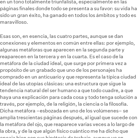
en un tono totalmente triunfalista, especialmente en las
páginas finales donde todo se presenta a su favor: su vida ha
sido un gran éxito, ha ganado en todos los ámbitos y todo es
maravilloso.
Esas son, en esencia, las cuatro partes, aunque se dan
conexiones y elementos en común entre ellas: por ejemplo,
algunas metáforas que aparecen en la segunda parte y
reaparecen en la tercera y en la cuarta. Es el caso de la
metáfora de la ciudad ideal, que surge por primera vez a
propósito de un grabado que uno de los personajes ha
comprado en un anticuario y que representa la típica ciudad
ideal de las utopías clásicas: una estructura que sigue la
tendencia natural del ser humano a que todo cuadre, a que
haya una explicación para cada cosa y todo tenga solución a
través, por ejemplo, de la religión, la ciencia o la filosofía.
Dicha metáfora –esbozada en uno de los volúmenes– se
amplía trescientas páginas después, al igual que sucede con
la metáfora del ojo, que reaparece varias veces a lo largo de
la obra, y de la que algún físico cuántico me ha dicho que
encaja bien con sus hipótesis de trabajo, aunque yo en