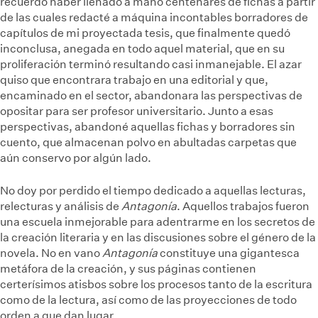
recuerdo haber llenado a mano centenares de fichas a partir
de las cuales redacté a máquina incontables borradores de
capítulos de mi proyectada tesis, que finalmente quedó
inconclusa, anegada en todo aquel material, que en su
proliferación terminó resultando casi inmanejable. El azar
quiso que encontrara trabajo en una editorial y que,
encaminado en el sector, abandonara las perspectivas de
opositar para ser profesor universitario. Junto a esas
perspectivas, abandoné aquellas fichas y borradores sin
cuento, que almacenan polvo en abultadas carpetas que
aún conservo por algún lado.
No doy por perdido el tiempo dedicado a aquellas lecturas,
relecturas y análisis de
Antagonía
. Aquellos trabajos fueron
una escuela inmejorable para adentrarme en los secretos de
la creación literaria y en las discusiones sobre el género de la
novela. No en vano
Antagonía
constituye una gigantesca
metáfora de la creación, y sus páginas contienen
certerísimos atisbos sobre los procesos tanto de la escritura
como de la lectura, así como de las proyecciones de todo
orden a que dan lugar.