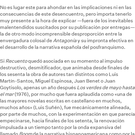
No es lugar este para ahondar en las implicaciones ni en las
consecuencias de este desencuentro, pero importa tenerlo
muy presente a la hora de explicar —fuera de los inevitables
malentendidos suscitados por su publicación por entregas—
la de otro modo incomprensible desproporción entre la
envergadura colosal de
Antagonía
y su impronta efectiva en
el desarrollo de la narrativa española del posfranquismo.
Si
Recuento
quedó asociada en su momento al impulso
destructivo, desmitificador, que animaba desde finales de
los sesenta la obra de autores tan distintos como Luis
Martín-Santos, Miguel Espinosa, Juan Benet o Juan
Goytisolo, apenas un año después
Los verdes de mayo hasta
el mar
(1976), por mucho que fuera aplaudida como «una de
las mayores novelas escritas en castellano en muchos,
muchos años» (Luis Suñén), fue mecánicamente alineada,
por parte de muchos, con la experimentación en que parecía
empecinarse, hacia finales de los setenta, la renovación
impulsada a un tiempo tanto por la onda expansiva del
llamado
Boom
de la narrativa hispanoamericana como por la