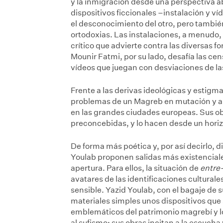
y la inmigración desde una perspectiva ab
dispositivos ficcionales –instalación y 
el desconocimiento del otro, pero tambié
ortodoxias. Las instalaciones, a menudo,
crítico que advierte contra las diversas f
Mounir Fatmi, por su lado, desafía las cen
vídeos que juegan con desviaciones de la
Frente a las derivas ideológicas y estigma
problemas de un Magreb en mutación y a l
en las grandes ciudades europeas. Sus ob
preconcebidas, y lo hacen desde un hori
De forma más poética y, por así decirlo, 
Youlab proponen salidas más existencial
apertura. Para ellos, la situación de
entre
avatares de las identificaciones cultural
sensible. Yazid Youlab, con el bagaje de s
materiales simples unos dispositivos que s
emblemáticos del patrimonio magrebí y 
al sufismo; sus obras incitan a la escucha y