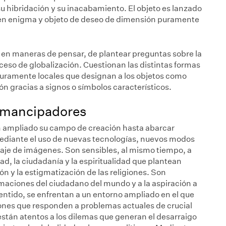
su hibridación y su inacabamiento. El objeto es lanzado
ez, en enigma y objeto de deseo de dimensión puramente
n en maneras de pensar, de plantear preguntas sobre la
ceso de globalización. Cuestionan las distintas formas
uramente locales que designan a los objetos como
ción gracias a signos o símbolos característicos.
 emancipadores
an ampliado su campo de creación hasta abarcar
 mediante el uso de nuevas tecnologías, nuevos modos
zaje de imágenes. Son sensibles, al mismo tiempo, a
ad, la ciudadanía y la espiritualidad que plantean
ón y la estigmatización de las religiones. Son
rmaciones del ciudadano del mundo y a la aspiración a
sentido, se enfrentan a un entorno ampliado en el que
nes que responden a problemas actuales de crucial
están atentos a los dilemas que generan el desarraigo