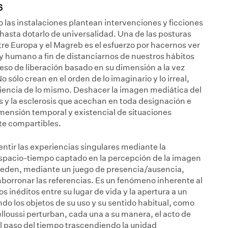
s
o las instalaciones plantean intervenciones y ficciones
 hasta dotarlo de universalidad. Una de las posturas
tre Europa y el Magreb es el esfuerzo por hacernos ver
 y humano a fin de distanciarnos de nuestros hábitos
so de liberación basado en su dimensión a la vez
 sólo crean en el orden de lo imaginario y lo irreal,
eriencia de lo mismo. Deshacer la imagen mediática del
s y la esclerosis que acechan en toda designación e
dimensión temporal y existencial de situaciones
te compartibles.
sentir las experiencias singulares mediante la
spacio-tiempo captado en la percepción de la imagen
 pueden, mediante un juego de presencia/ausencia,
borronar las referencias. Es un fenómeno inherente al
 inéditos entre su lugar de vida y la apertura a un
ndo los objetos de su uso y su sentido habitual, como
loussi perturban, cada una a su manera, el acto de
el paso del tiempo trascendiendo la unidad