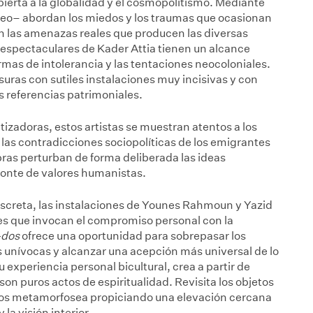
ierta a la globalidad y el cosmopolitismo. Mediante
vídeo– abordan los miedos y los traumas que ocasionan
n las amenazas reales que producen las diversas
 espectaculares de Kader Attia tienen un alcance
ormas de intolerancia y las tentaciones neocoloniales.
suras con sutiles instalaciones muy incisivas y con
s referencias patrimoniales.
tizadoras, estos artistas se muestran atentos a los
as contradicciones sociopolíticas de los emigrantes
ras perturban de forma deliberada las ideas
zonte de valores humanistas.
discreta, las instalaciones de Younes Rahmoun y Yazid
es que invocan el compromiso personal con la
-dos
ofrece una oportunidad para sobrepasar los
es unívocas y alcanzar una acepción más universal de lo
u experiencia personal bicultural, crea a partir de
on puros actos de espiritualidad. Revisita los objetos
los metamorfosea propiciando una elevación cercana
 la visión interior.