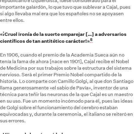
republicano e izquierdista, fuese considerado para el
importante galardón, lo que tuvo que sublevar a Cajal, pues
si algo llevaba mal era que los españoles no se apoyasen
entre ellos.
«¡Cruel ironía de la suerte emparejar […] a adversarios
5
científicos de tan antitético carácter!»
En 1906, cuando el premio de la Academia Sueca aún no
tenía la fama de ahora [nace en 1901], Cajal recibe el Nobel
de Medicina por sus trabajos sobre la estructura del sistema
nervioso. Será el primer Premio Nobel compartido de la
historia. Lo comparte con Camillo Golgi, al que don Santiago
llama generosamente «el sabio de Pavía», inventor de una
técnica para teñir las neuronas de la que Cajal es un maestro
en su uso. Fue un momento incómodo para él, pues las ideas
de Golgi sobre el funcionamiento del cerebro estaban
equivocadas y, durante la ceremonia, el italiano se reiteró en
sus errores.