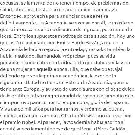
excusas, se lamenta de no tener tiempo, de problemas de
salud, etcétera, hasta que un académico lo amenaza.
Entonces, aprovecha para anunciar que se retira
definitivamente. La Academia se excusa con él, le insiste en
que le interesa mucho su discurso de ingreso, pero nunca lo
leerá. Entre los supuestos motivos de esta situación, hay uno
que está relacionado con Emilia Pardo Bazán, a quien la
Academia le había negado la entrada, y no solo: también la
había insultado, llamándola «réproba», pues su vida
personal no encajaba con la idea de lo que debía ser la vida
de una mujer en aquella época. Ella, que sabe que Cajal
defiende que sea la primera académica, le escribe lo
siguiente: «Usted no tiene un voto en la Academia, pero lo
tiene ante Europa, y su voto de usted aurea con el peso dulce
de la gratitud, el ya magno caudal de respeto y simpatía que
siempre tuvo para su nombre y persona, gloria de España.
Viva usted mil años para honrarnos, y créame su buena,
sincera, invariable amiga». Otra hipótesis tiene que ver con
el premio Nobel. Al parecer, la Academia había escrito al
comité sueco lamentándose de que Benito Pérez Galdós,