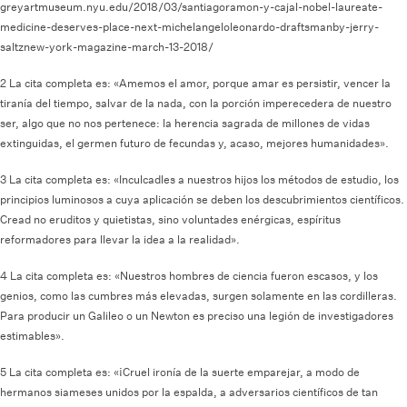
greyartmuseum.nyu.edu/2018/03/santiagoramon-y-cajal-nobel-laureate-
medicine-deserves-place-next-michelangeloleonardo-draftsmanby-jerry-
saltznew-york-magazine-march-13-2018/
2 La cita completa es: «Amemos el amor, porque amar es persistir, vencer la
tiranía del tiempo, salvar de la nada, con la porción imperecedera de nuestro
ser, algo que no nos pertenece: la herencia sagrada de millones de vidas
extinguidas, el germen futuro de fecundas y, acaso, mejores humanidades».
3 La cita completa es: «Inculcadles a nuestros hijos los métodos de estudio, los
principios luminosos a cuya aplicación se deben los descubrimientos científicos.
Cread no eruditos y quietistas, sino voluntades enérgicas, espíritus
reformadores para llevar la idea a la realidad».
4 La cita completa es: «Nuestros hombres de ciencia fueron escasos, y los
genios, como las cumbres más elevadas, surgen solamente en las cordilleras.
Para producir un Galileo o un Newton es preciso una legión de investigadores
estimables».
5 La cita completa es: «¡Cruel ironía de la suerte emparejar, a modo de
hermanos siameses unidos por la espalda, a adversarios científicos de tan