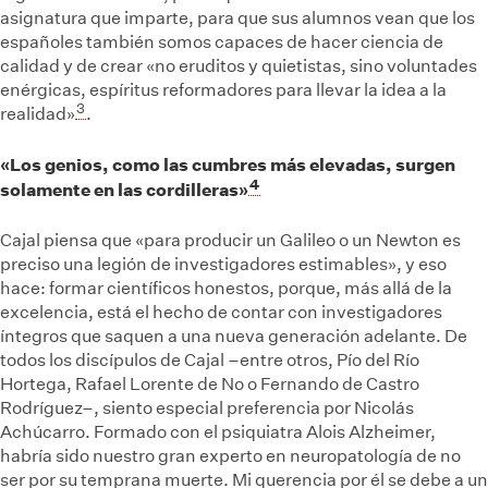
asignatura que imparte, para que sus alumnos vean que los
españoles también somos capaces de hacer ciencia de
calidad y de crear «no eruditos y quietistas, sino voluntades
enérgicas, espíritus reformadores para llevar la idea a la
3
realidad»
.
«Los genios, como las cumbres más elevadas, surgen
4
solamente en las cordilleras»
Cajal piensa que «para producir un Galileo o un Newton es
preciso una legión de investigadores estimables», y eso
hace: formar científicos honestos, porque, más allá de la
excelencia, está el hecho de contar con investigadores
íntegros que saquen a una nueva generación adelante. De
todos los discípulos de Cajal –entre otros, Pío del Río
Hortega, Rafael Lorente de No o Fernando de Castro
Rodríguez–, siento especial preferencia por Nicolás
Achúcarro. Formado con el psiquiatra Alois Alzheimer,
habría sido nuestro gran experto en neuropatología de no
ser por su temprana muerte. Mi querencia por él se debe a un