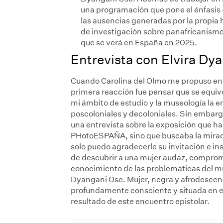
una programación que pone el énfasis «
las ausencias generadas por la propia 
de investigación sobre panafricanismo, 
que se verá en España en 2025.
Entrevista con Elvira Dy
Cuando Carolina del Olmo me propuso ent
primera reacción fue pensar que se equivoc
mi ámbito de estudio y la museología la en
poscoloniales y decoloniales. Sin embar
una entrevista sobre la exposición que h
PHotoESPAÑA, sino que buscaba la mirada 
solo puedo agradecerle su invitación e i
de descubrir a una mujer audaz, comprome
conocimiento de las problemáticas del mu
Dyangani Ose. Mujer, negra y afrodescen
profundamente consciente y situada en 
resultado de este encuentro epistolar.