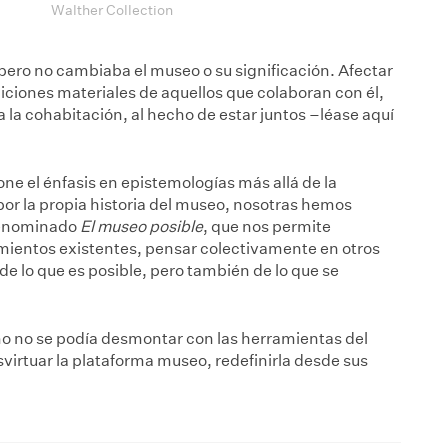
Walther Collection
pero no cambiaba el museo o su significación. Afectar
iciones materiales de aquellos que colaboran con él,
a la cohabitación, al hecho de estar juntos –léase aquí
e el énfasis en epistemologías más allá de la
por la propia historia del museo, nosotras hemos
 denominado
El museo posible
, que nos permite
mientos existentes, pensar colectivamente en otros
e lo que es posible, pero también de lo que se
amo no se podía desmontar con las herramientas del
svirtuar la plataforma museo, redefinirla desde sus