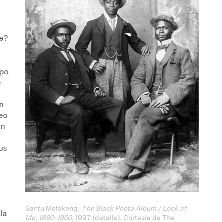
te?
mpo
e
en
seo
in
us
Santu Mofokeng,
The Black Photo Album / Look at
la
Me: 1890-1950
, 1997 (detalle). Cortesía de The