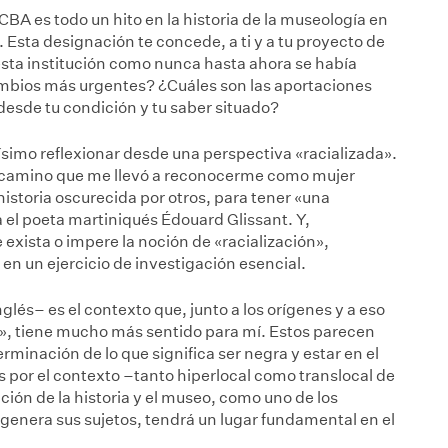
 es todo un hito en la historia de la museología en
Esta designación te concede, a ti y a tu proyecto de
sta institución como nunca hasta ahora se había
ambios más urgentes? ¿Cuáles son las aportaciones
esde tu condición y tu saber situado?
imo reflexionar desde una perspectiva «racializada».
 camino que me llevó a reconocerme como mujer
istoria oscurecida por otros, para tener «una
a el poeta martiniqués Édouard Glissant. Y,
exista o impere la noción de «racialización»,
 en un ejercicio de investigación esencial.
glés– es el contexto que, junto a los orígenes y a eso
», tiene mucho más sentido para mí. Estos parecen
rminación de lo que significa ser negra y estar en el
 por el contexto –tanto hiperlocal como translocal de
ión de la historia y el museo, como uno de los
ia genera sus sujetos, tendrá un lugar fundamental en el