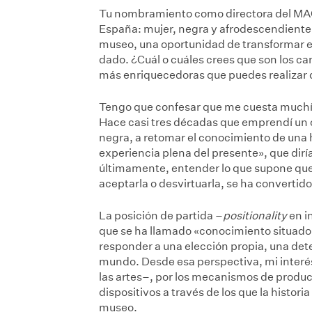
Tu nombramiento como directora del MACBA
España: mujer, negra y afrodescendiente. 
museo, una oportunidad de transformar e
dado. ¿Cuál o cuáles crees que son los c
más enriquecedoras que puedes realizar d
Tengo que confesar que me cuesta muchís
Hace casi tres décadas que emprendí un
negra, a retomar el conocimiento de una h
experiencia plena del presente», que dirí
últimamente, entender lo que supone que 
aceptarla o desvirtuarla, se ha convertido
La posición de partida –
positionality
en in
que se ha llamado «conocimiento situado
responder a una elección propia, una dete
mundo. Desde esa perspectiva, mi interés
las artes–, por los mecanismos de producc
dispositivos a través de los que la histor
museo.