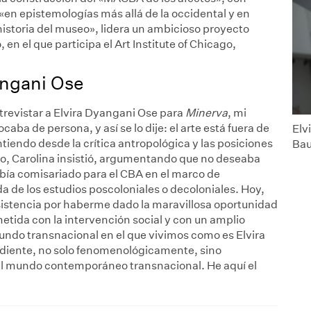
en epistemologías más allá de la occidental y en
historia del museo», lidera un ambicioso proyecto
en el que participa el Art Institute of Chicago,
angani Ose
revistar a Elvira Dyangani Ose para
Minerva
, mi
aba de persona, y así se lo dije: el arte está fuera de
Elv
tiendo desde la crítica antropológica y las posiciones
Bau
go, Carolina insistió, argumentando que no deseaba
abía comisariado para el CBA en el marco de
de los estudios poscoloniales o decoloniales. Hoy,
nsistencia por haberme dado la maravillosa oportunidad
tida con la intervención social y con un amplio
ndo transnacional en el que vivimos como es Elvira
diente, no solo fenomenológicamente, sino
el mundo contemporáneo transnacional. He aquí el