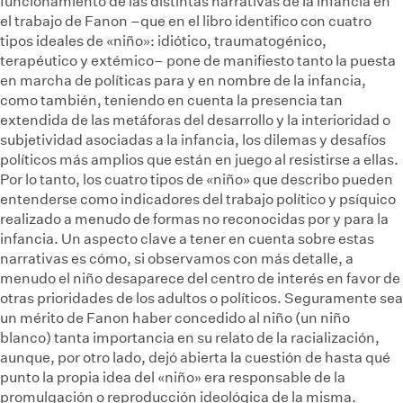
funcionamiento de las distintas narrativas de la infancia en
el trabajo de Fanon –que en el libro identifico con cuatro
tipos ideales de «niño»: idiótico, traumatogénico,
terapéutico y extémico– pone de manifiesto tanto la puesta
en marcha de políticas para y en nombre de la infancia,
como también, teniendo en cuenta la presencia tan
extendida de las metáforas del desarrollo y la interioridad o
subjetividad asociadas a la infancia, los dilemas y desafíos
políticos más amplios que están en juego al resistirse a ellas.
Por lo tanto, los cuatro tipos de «niño» que describo pueden
entenderse como indicadores del trabajo político y psíquico
realizado a menudo de formas no reconocidas por y para la
infancia. Un aspecto clave a tener en cuenta sobre estas
narrativas es cómo, si observamos con más detalle, a
menudo el niño desaparece del centro de interés en favor de
otras prioridades de los adultos o políticos. Seguramente sea
un mérito de Fanon haber concedido al niño (un niño
blanco) tanta importancia en su relato de la racialización,
aunque, por otro lado, dejó abierta la cuestión de hasta qué
punto la propia idea del «niño» era responsable de la
promulgación o reproducción ideológica de la misma.