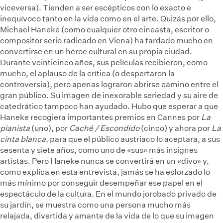
viceversa). Tienden a ser escépticos con lo exacto e
inequívoco tanto en la vida como en el arte. Quizás por ello,
Michael Haneke (como cualquier otro cineasta, escritor o
compositor serio radicado en Viena) ha tardado mucho en
convertirse en un héroe cultural en su propia ciudad.
Durante veinticinco años, sus películas recibieron, como
mucho, el aplauso de la crítica (o despertaron la
controversia), pero apenas lograron abrirse camino entre el
gran público. Su imagen de inexorable seriedad y su aire de
catedrático tampoco han ayudado. Hubo que esperar a que
Haneke recogiera importantes premios en Cannes por
La
pianista
(uno), por
Caché / Escondido
(cinco) y ahora por
La
cinta blanca
, para que el público austriaco lo aceptara, a sus
sesenta y siete años, como uno de «sus» más insignes
artistas. Pero Haneke nunca se convertirá en un «divo» y,
como explica en esta entrevista, jamás se ha esforzado lo
más mínimo por conseguir desempeñar ese papel en el
espectáculo de la cultura. En el mundo jorobado privado de
su jardín, se muestra como una persona mucho más
relajada, divertida y amante de la vida de lo que su imagen