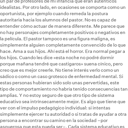
un par de profesores de mi infancia que eran auténticos
idealistas. Por otro lado, en ocasiones se comporta como un
oportunista, por ejemplo cuando remeda la postura
autoritaria hacia los alumnos del pastor. No es capaz de
entender cómo actuar de manera diferente. Me parece que
no hay personajes completamente positivos o negativos en
la película. El pastor tampoco es una figura maligna, es
simplemente alguien completamente convencido de lo que
hace. Ama a sus hijos. Ahí está el horror. Era normal pegar a
los hijos. Cuando les dice «esta noche no podré dormir
porque mañana tendré que castigaros» suena cínico, pero
creo que es mejor creerle. No tiene interés verlo como un
sádico o como un caso grotesco de enfermedad mental. Si
estas personas hubieran sido solo unas pervertidas, este
tipo de comportamiento no habría tenido consecuencias tan
amplias. Y no estoy seguro de que otro tipo de sistema
educativo sea intrínsecamente mejor. Es algo que tiene que
ver con el impulso pedagógico individual: si intentas
simplemente ejercer tu autoridad o si tratas de ayudar a otra
persona a encontrar su camino en la sociedad –por
asquerosa que esta pueda ser–. Cada sistema educativo es