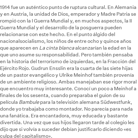
1914 fue un auténtico punto de ruptura cultural. En Alemania
y en Austria, la unidad de Dios, emperador y Madre Patria se
rompió con la I Guerra Mundial y, en muchos aspectos, la II
Guerra Mundial y el desarrollo de la posguerra pueden
relacionarse con este hecho. En el punto álgido del
nacionalsocialismo, los niños de entre ocho y quince años
que aparecen en
La cinta blanca
alcanzarían la edad en la
que uno asume su responsabilidad. Pero también pensaba
en la historia del terrorismo de izquierdas, en la Fracción del
Ejército Rojo. Gudrun Ensslin era la cuarta de las siete hijas
de un pastor evangélico y Ulrike Meinhof también provenía
de un ambiente religioso. Ambas manejaban ese rigor moral
que encuentro muy interesante. Conocí un poco a Meinhof a
finales de los sesenta, cuando preparaba el guion de su
película
Bambule
para la televisión alemana Südwestfunk,
donde yo trabajaba como montador. No parecía para nada
una fanática. Era encantadora, muy educada y bastante
divertida. Una vez que sus hijos llegaron tarde al colegio les
dijo que si volvía a suceder debían justificarlo diciendo «es
culpa del capitalismo».