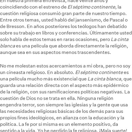
En nuestra primera entrevista, hace veinte años y
coincidiendo con el estreno de
El séptimo continente
, la
cuestión religiosa consumió gran parte de nuestro tiempo.
Entre otros temas, usted habló del jansenismo, de Pascal o
de Bresson. En años posteriores los teólogos han debatido
sobre su trabajo en libros y conferencias. Últimamente usted
solo habla de estos temas en raras ocasiones, pero
La cinta
blanca
es una película que aborda directamente la religión,
aunque sea en sus aspectos menos trascendentes.
No me molestan estos acercamientos a mi obra, pero no soy
un cineasta religioso. En absoluto.
El séptimo continente
es
una película mucho más existencial que
La cinta blanca
, que
guarda una relación directa con el aspecto más epidérmico
de la religión, con sus ramificaciones políticas negativas. La
cuestión de Dios no se trata en ella. Ninguna religión
engendra terror, son siempre las iglesias y la gente que usa
las necesidades religiosas básicas de los demás para sus
propios fines ideológicos, en alianza con la educación y la
política. La fe por sí misma es un elemento positivo, da
sentido a la vida. Yo he perdido la fe religiosa. ¡Mala suerte!