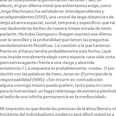
efecto, el gran dilema moral que enfrentamos exige, como
Jorge Riechmann ha señalado en
Interdependientes y
ecodependientes
(2012), una «moral de
larga distancia
o de
largo alcance
espacial, social, temporal y específico» que tal
vez desborde los límites de nuestra miope mirada de simio
parlante. Nicholas Georgescu-Roegen expresó ese dilema
con la sencillez y la profundidad que tienen las preguntas
verdaderamente filosóficas. La cuestión a la que haremos
frente en el futuro tendrá probablemente esta forma: ¿qué
nos impide moralmente elegir como especie «una vida corta
pero extravagante» frente a una «larga y aburrida
existencia»? La respuesta es probablemente: «nada». O por
decirlo con las palabras de Hans Jonas en
El principio de la
responsabilidad
(1995): «Sin incurrir en contradicción
alguna conmigo mismo puedo preferir, tanto para mí como
para la humanidad, un fugaz relámpago de extrema plenitud
al tedio de una infinita permanencia en la mediocridad».
Mi impresión es que desde las premisas de la ética liberal y el
horizonte del individualismo moderno será difícil resistirse a