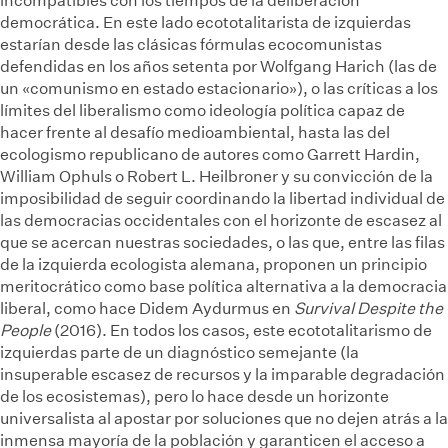
incompatibles con los tiempos de la deliberación
democrática. En este lado ecototalitarista de izquierdas
estarían desde las clásicas fórmulas ecocomunistas
defendidas en los años setenta por Wolfgang Harich (las de
un «comunismo en estado estacionario»), o las críticas a los
límites del liberalismo como ideología política capaz de
hacer frente al desafío medioambiental, hasta las del
ecologismo republicano de autores como Garrett Hardin,
William Ophuls o Robert L. Heilbroner y su convicción de la
imposibilidad de seguir coordinando la libertad individual de
las democracias occidentales con el horizonte de escasez al
que se acercan nuestras sociedades, o las que, entre las filas
de la izquierda ecologista alemana, proponen un principio
meritocrático como base política alternativa a la democracia
liberal, como hace Didem Aydurmus en
Survival Despite the
People
(2016). En todos los casos, este ecototalitarismo de
izquierdas parte de un diagnóstico semejante (la
insuperable escasez de recursos y la imparable degradación
de los ecosistemas), pero lo hace desde un horizonte
universalista al apostar por soluciones que no dejen atrás a la
inmensa mayoría de la población y garanticen el acceso a